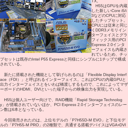
TX。
H55はGPUを内蔵
した新しいCore i5/i
3などのCPUに対応
したチップセット。
CPUには従来と同じ
くDDR3メモリイン
ターフェイスとグラ
フィックス用のPCI
Express 2.0インタ
ーフェイスも内蔵さ
れているため、チッ
プセットは既存のIntel P55 Expressと同様にシンプルに1チップで構成
されている。
新たに搭載された機能として挙げられるのは「Flexible Display Interf
ace（FDI）」と呼ばれるインターフェイス。これはCPUの内蔵GPUと
出力インターフェイスとをいわば橋渡しするもので、これによってマザ
ーボードのHDMI、DVIといった端子からの映像出力を実現している。
H55は個人ユーザー向けで、RAID機能「Rapid Storage Technolog
y」が搭載されていないほか、PCI Express 2.0インターフェイスのレー
ン数は6本となっている。
今回発売されたのは、上位モデルの「P7H55D-M EVO」と下位モデ
ルの「P7H55-M PRO」の2種類で、共通する搭載デバイスはVGA+DVI