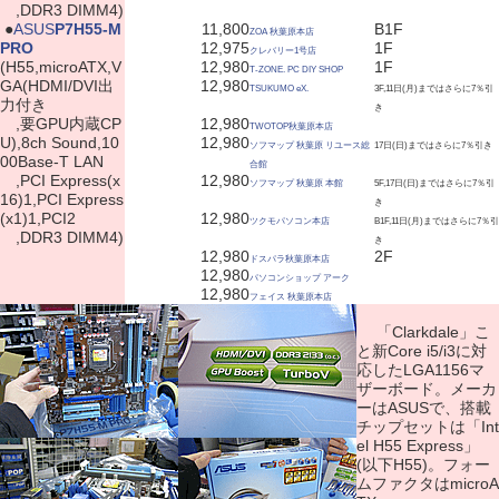
,DDR3 DIMM4)
|
●
ASUS
P7H55-M
11,800
B1F
ZOA 秋葉原本店
PRO
12,975
1F
クレバリー1号店
(H55,microATX,V
12,980
1F
T-ZONE. PC DIY SHOP
GA(HDMI/DVI出
12,980
TSUKUMO eX.
3F,11日(月)まではさらに7％引
力付き
き
,要GPU内蔵CP
12,980
TWOTOP秋葉原本店
U),8ch Sound,10
12,980
ソフマップ 秋葉原 リユース総
17日(日)まではさらに7％引き
00Base-T LAN
合館
,PCI Express(x
12,980
ソフマップ 秋葉原 本館
5F,17日(日)まではさらに7％引
16)1,PCI Express
き
(x1)1,PCI2
12,980
ツクモパソコン本店
B1F,11日(月)まではさらに7％引
,DDR3 DIMM4)
き
12,980
2F
ドスパラ秋葉原本店
12,980
パソコンショップ アーク
12,980
フェイス 秋葉原本店
「Clarkdale」こ
と新Core i5/i3に対
応したLGA1156マ
ザーボード。メーカ
ーはASUSで、搭載
チップセットは「Int
el H55 Express」
(以下H55)。フォー
ムファクタはmicroA