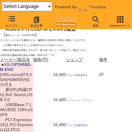
Powered by
Translate
2010年1月9日号
カテゴリ
過去記事
検索
Impressサイト
ASUS P7H55D-M EVOの概要
[
]
製品ジャンル：
LGA1156 M/B
※このページにおける価格などは、編集部が店頭表示を独自に調査したものです。
この価格で販売されることを保証するものではありません。
実際の販売価格は変動しますので、購入時に各ショップ店頭にてご確認ください。
※特記無き価格情報は税込み価格（税率=5％）です。
メーカー/製品名
価格(円)
ショップ
備考
|
●
ASUS
P7H55D-
M EVO
(H55,microATX,V
16,480
2F
ドスパラ秋葉原本店
GA(HDMI/DVI出
力付き
,要GPU内蔵CP
U),8ch Sound,US
B 3.0
16,480
パソコンショップ アーク
,1000Base-T L
AN,IEEE 1394,eS
ATA
,PCI Express(x
16)1,PCI Express
16,480
フェイス 秋葉原本店
(x1)2,PCI1