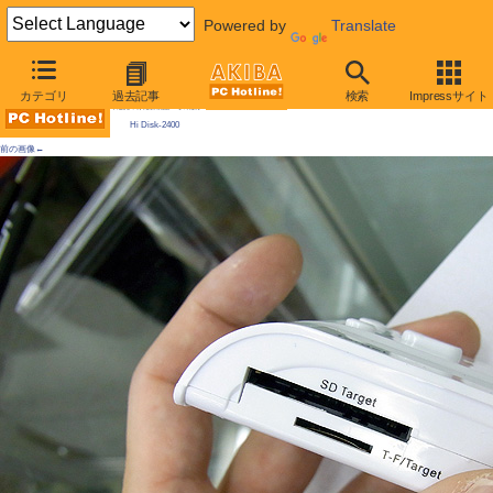
Powered by
Translate
AKIBA PC Hotline! 2010年1月23日号
カテゴリ
過去記事
検索
Impressサイト
今週見つけた新製品：そのほか
Hi Disk-2400
前の画像←