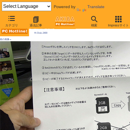
Powered by
Translate
AKIBA PC Hotline! 2010年1月23日号
カテゴリ
過去記事
検索
Impressサイト
今週見つけた新製品：そのほか
Hi Disk-2400
前の画像←