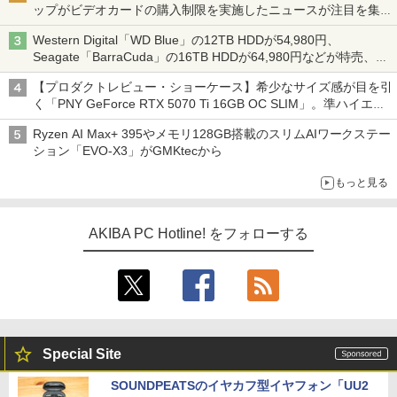
ップがビデオカードの購入制限を実施したニュースが注目を集め
る AKIBA PC Hotline! 先週のアクセスランキング 26年7月27日～
Western Digital「WD Blue」の12TB HDDが54,980円、
26年8月3日
Seagate「BarraCuda」の16TB HDDが64,980円などが特売、
NAS・ビジネス向けは上昇傾向 [8月前半のHDD価格]
【プロダクトレビュー・ショーケース】希少なサイズ感が目を引
く「PNY GeForce RTX 5070 Ti 16GB OC SLIM」。準ハイエン
ドでも2スロット厚で長さ30cm切り！スリムボディでもパフォ
Ryzen AI Max+ 395やメモリ128GB搭載のスリムAIワークステー
ーマンスと冷却は万全 text by 内田 泰仁
ション「EVO-X3」がGMKtecから
もっと見る
AKIBA PC Hotline! をフォローする
Special Site
SOUNDPEATSのイヤカフ型イヤフォン「UU2