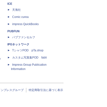
ICE
天海社
ス
Comic curea
impress QuickBooks
PUBFUN
パブファンセルフ
IPGネットワーク
TシャツPOD pTa.shop
カスタム写真集POD fabli
e
Impress Group Publication
Information
インプレスグループ
特定商取引法に基づく表示