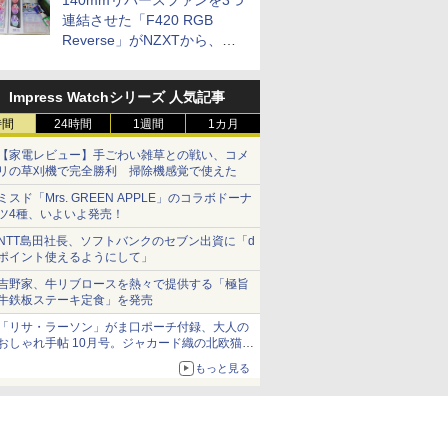
140mmリバースファンを3つ
連結させた「F420 RGB
Reverse」がNZXTから、単
一フレーム採用
Impress Watchシリーズ 人気記事
時間
24時間
1週間
1カ月
【家電レビュー】手ごわい雑草との戦い、コメ
リの草刈機で完全勝利 掃除機感覚で使えた
ミスド「Mrs. GREEN APPLE」のコラボドーナ
ツ4種、いよいよ発売！
NTT島田社長、ソフトバンクのセブン出資に「d
ポイント使えるようにして」
吉野家、牛リブロースを熱々で提供する「極旨
牛鉄板ステーキ定食」を発売
「リサ・ラーソン」がま口ポーチ付録、大人の
おしゃれ手帖 10月号。ジャカード織の北欧猫デ
ザイン
もっと見る