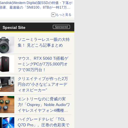
Sandisk(Western Digital)製SSDの特価・下落が
顕著、最速級の「SN8100」8TBが一時17万円
割れ [8月前半のSSD価格]
もっと見る
Special Site
ソニーミラーレス一眼の大特
集！ 見どころ記事まとめ
マウス、RTX 5060 Ti搭載ゲ
ーミングPCが7万5,000円オ
フで30万円台！
クリエイティブが作った2万
円台の“小さなピュアオーデ
ィオスピーカー”
エントリーなのに脅威の実
力!「Osprey」Noble Audioワ
イヤレスイヤフォン4機種を
一気に聴く
ハイグレードテレビ「TCL
Q7D Pro」。圧巻の色彩美で