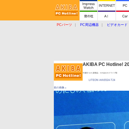
PCパーツ
PC周辺機器
ビデオカード
タブレット
おもしろグッズ
ショップ
AKIBA PC Hotline!
今週見つけた新製品：そのほかのドライブ類
LITEON iHAS524-T24
前の画像←