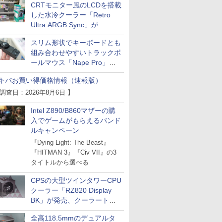
CRTモニター風のLCDを搭載
した水冷クーラー「Retro
Ultra ARGB Sync」が
Thermaltakeから
スリム形状でキーボードとも
組み合わせやすいトラックボ
ールマウス「Nape Pro」が
Keychronから
キバお買い得価格情報（速報版）
 調査日：2026年8月6日 】
Intel Z890/B860マザーの購
入でゲームがもらえるバンド
ルキャンペーン
『Dying Light: The Beast』
『HITMAN 3』『Civ VII』の3
タイトルから選べる
CPSの大型ツインタワーCPU
クーラー「RZ820 Display
BK」が発売、クーラートッ
プに5インチ液晶搭載
全高118.5mmのデュアルタ