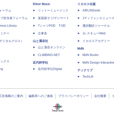
Rittor Music
イカロス出版
dフォーラム
リットーミュージック
AIRLINEweb
ップ担当者フォーラム
楽器探そう!デジマート
Jディフェンスニュー
ness Library
TシャツPOD T-OD
通訳翻訳ジャーナル
セミナー
立東舎
JレスキューWeb
 X（デジタルクロス）
山と溪谷社
イカロスアカデミー
山と溪谷オンライン
MdN
CLIMBING-NET
MdN Books
ブックス
近代科学社
MdN Design Interactiv
ing
近代科学社Digital
テックリブ
TechLib
広告掲載のご案内
編集部へのご連絡
プライバシーポリシー
会社概要