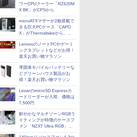
ワーCPUクーラー「RZ620M
X BK」がCPSから
microATXマザーが2枚搭載で
きる巨大PCケース「CAPO
X」がThermaltakeから、カ
ラーは2色
LenovoのノートPCやゲーミ
ングタブレットなどがお得！
楽天お買い物マラソン
準固体モバイルバッテリーな
どグリーンハウス製品がお
得！楽天お買い物マラソン
LexarのmicroSD Expressカ
ードリーダーが入荷、価格は
7,500円
鮮やかなマルチゾーンRGBラ
イティングが特徴のケースフ
ァン「NZXT Ultra RGB」が
発売、計8製品