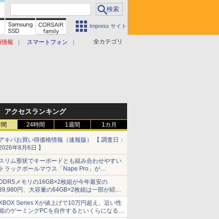
Impress サイト
全カテゴリ
原情報
スマートフォン
アクセスランキング
時間
24時間
1週間
1カ月
アキバお買い得価格情報（速報版） 【 調査日：
2026年8月6日 】
スリム形状でキーボードとも組み合わせやすい
トラックボールマウス「Nape Pro」が
Keychronから
DDR5メモリの16GB×2枚組が今年最安の
39,980円、大容量の64GB×2枚組は一部が続騰
[8月前半のメモリ価格]
XBOX Series Xが値上げで10万円超え。近い性
能のゲーミングPCを自作するといくらになる？
【石田賀津男の『酒の肴にPCゲーム』】