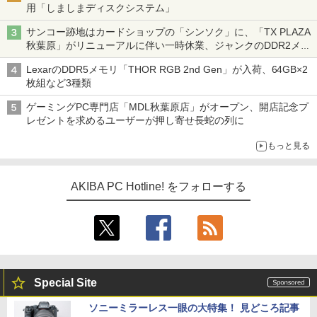
用「しましまディスクシステム」
サンコー跡地はカードショップの「シンソク」に、「TX PLAZA
秋葉原」がリニューアルに伴い一時休業、ジャンクのDDR2メモ
リが100円で販売など～ 最近の秋葉原 ～
LexarのDDR5メモリ「THOR RGB 2nd Gen」が入荷、64GB×2
枚組など3種類
ゲーミングPC専門店「MDL秋葉原店」がオープン、開店記念プ
レゼントを求めるユーザーが押し寄せ長蛇の列に
もっと見る
AKIBA PC Hotline! をフォローする
Special Site
ソニーミラーレス一眼の大特集！ 見どころ記事