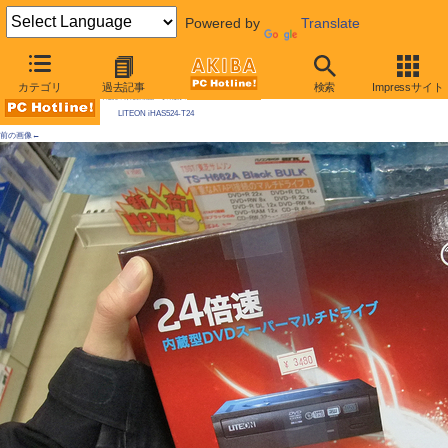
Powered by
Translate
AKIBA PC Hotline! 2010年1月23日号
カテゴリ
過去記事
検索
Impressサイト
今週見つけた新製品：そのほかのドライブ類
LITEON iHAS524-T24
前の画像←