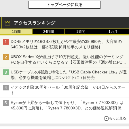
トップページに戻る
アクセスランキング
1時間
24時間
1週間
1カ月
DDR5メモリの16GB×2枚組が今年最安の39,980円、大容量の
64GB×2枚組は一部が続騰 [8月前半のメモリ価格]
XBOX Series Xが値上げで10万円超え。近い性能のゲーミング
PCを自作するといくらになる？【石田賀津男の『酒の肴にPCゲ
ーム』】
USBケーブルの確認に特化した「USB Cable Checker Lite」が登
場、必要な機能を凝縮しコンパクトに 7日発売
イオシス創業30周年セール「30周年記念祭」が14日からスター
ト
Ryzenが上昇から一転して値下がり、「Ryzen 7 7700X3D」は
45,800円に急落し「Ryzen 7 7800X3D」との価格逆転解消 [8月
前半のCPU価格]
もっと見る