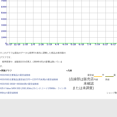
※このグラフは過去のデータも税率5％相当に調整した税込み相当額の
グラフです。
税率変更や、総額表示方式導入（2004年4月)の影響は除いていま
す。
●関連グラフ
●凡例
HDD/SSD主要製品の最安値推移
最安値
平
最
(点線部は販売店
HDD/SSD主要製品(最安値1万円〜1万5千円未満)の最安値推移
均値
高値
未確認
HDD/SSD 30GB〜60GB未満の最安値推移
または未調査)
X25-V Value SATA SSD (SSD,3Gb/s,2.5インチ,リード170MB/s・ライト35
MB/s)の最安値推移
ショップ数