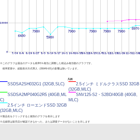
※このグラフは過去のデータも税率5％相当に調整した税込み相当額のグラフです。
税率変更や、総額表示方式導入（2004年4月)の影響は除いています。
凡例
SSDSA2SH032G1 (32GB,SLC)
2.5インチ ミドルクラスSSD 32GB
(32GB,MLC)
SSDSA2MP040G2R5 (40GB,ML
SNV125-S2・S2BD/40GB (40GB,
C)
MLC)
2.5インチ ローエンドSSD 32GB
(32GB,MLC)
※製品名をクリックすると個別のグラフを表示します
※点線部は販売店が確認できなかった、または調査データがないことを示します