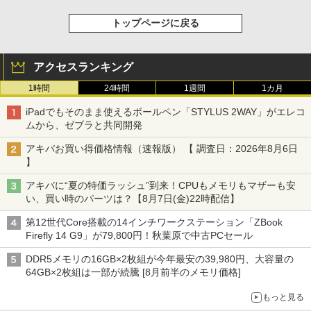
トップページに戻る
アクセスランキング
1時間
24時間
1週間
1カ月
iPadでもそのまま使えるボールペン「STYLUS 2WAY」がエレコ
ムから、ゼブラと共同開発
アキバお買い得価格情報（速報版） 【 調査日：2026年8月6日
】
アキバに“夏の特価ラッシュ”到来！CPUもメモリもマザーも安
い、買い時のパーツは？【8月7日(金)22時配信】
第12世代Core搭載の14インチワークステーション「ZBook
Firefly 14 G9」が79,800円！秋葉原で中古PCセール
DDR5メモリの16GB×2枚組が今年最安の39,980円、大容量の
64GB×2枚組は一部が続騰 [8月前半のメモリ価格]
もっと見る