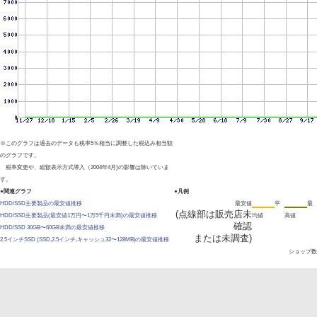
※このグラフは過去のデータも税率5％相当に調整した税込み相当額
のグラフです。
税率変更や、総額表示方式導入（2004年4月)の影響は除いていま
す。
●関連グラフ
●凡例
HDD/SSD主要製品の最安値推移
最安値
平
最
(点線部は販売店未
HDD/SSD主要製品(最安値1万円〜1万5千円未満)の最安値推移
均値
高値
確認
HDD/SSD 30GB〜60GB未満の最安値推移
または未調査)
2.5インチSSD (SSD,2.5インチ,キャッシュ32〜128MB)の最安値推移
ショップ数