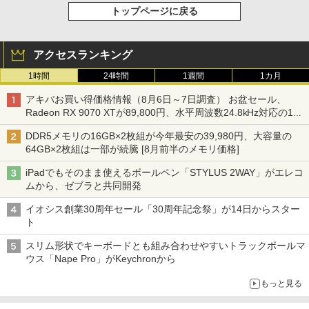
トップページに戻る
アクセスランキング
1時間
24時間
1週間
1カ月
アキバお買い得価格情報（8月6日～7日調査） お盆セール、
Radeon RX 9070 XTが89,800円、水平周波数24.8kHz対応の17
型モニターが9,801円、暑さ指数連動セール ほか
DDR5メモリの16GB×2枚組が今年最安の39,980円、大容量の
64GB×2枚組は一部が続騰 [8月前半のメモリ価格]
iPadでもそのまま使えるボールペン「STYLUS 2WAY」がエレコ
ムから、ゼブラと共同開発
イオシス創業30周年セール「30周年記念祭」が14日からスター
ト
スリム形状でキーボードとも組み合わせやすいトラックボールマ
ウス「Nape Pro」がKeychronから
もっと見る