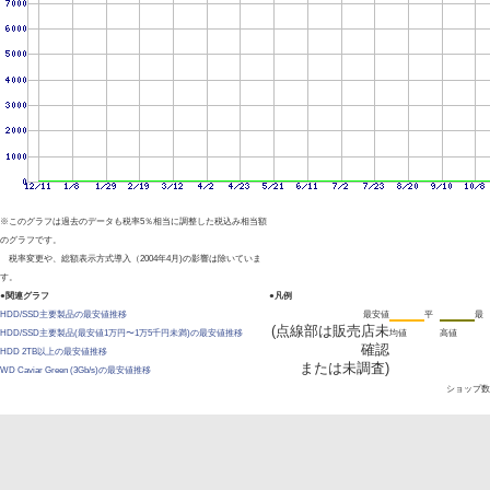
※このグラフは過去のデータも税率5％相当に調整した税込み相当額
のグラフです。
税率変更や、総額表示方式導入（2004年4月)の影響は除いていま
す。
●関連グラフ
●凡例
HDD/SSD主要製品の最安値推移
最安値
平
最
(点線部は販売店未
HDD/SSD主要製品(最安値1万円〜1万5千円未満)の最安値推移
均値
高値
確認
HDD 2TB以上の最安値推移
または未調査)
WD Caviar Green (3Gb/s)の最安値推移
ショップ数