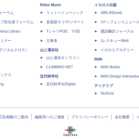
Rittor Music
イカロス出版
dフォーラム
リットーミュージック
AIRLINEweb
ップ担当者フォーラム
楽器探そう!デジマート
Jディフェンスニュー
ness Library
TシャツPOD T-OD
通訳翻訳ジャーナル
セミナー
立東舎
JレスキューWeb
 X（デジタルクロス）
山と溪谷社
イカロスアカデミー
山と溪谷オンライン
MdN
CLIMBING-NET
MdN Books
ブックス
近代科学社
MdN Design Interactiv
ing
近代科学社Digital
テックリブ
TechLib
広告掲載のご案内
編集部へのご連絡
プライバシーポリシー
会社概要