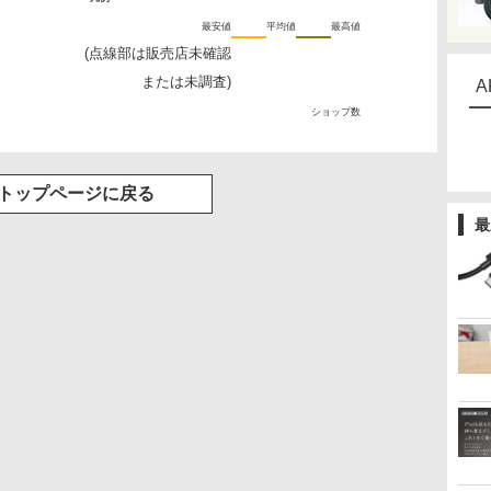
最安値
平均値
最高値
(点線部は販売店未確認
または未調査)
A
ショップ数
トップページに戻る
最