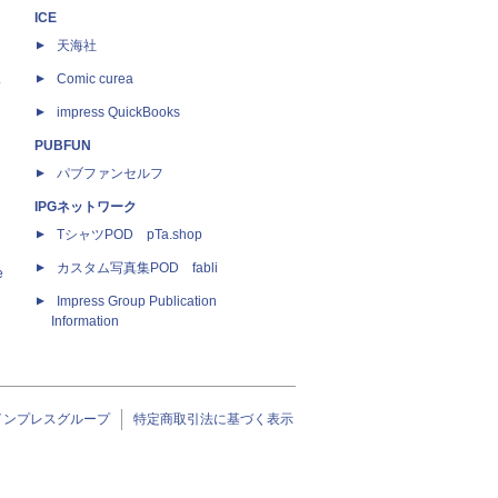
ICE
天海社
ス
Comic curea
impress QuickBooks
PUBFUN
パブファンセルフ
IPGネットワーク
TシャツPOD pTa.shop
カスタム写真集POD fabli
e
Impress Group Publication
Information
インプレスグループ
特定商取引法に基づく表示