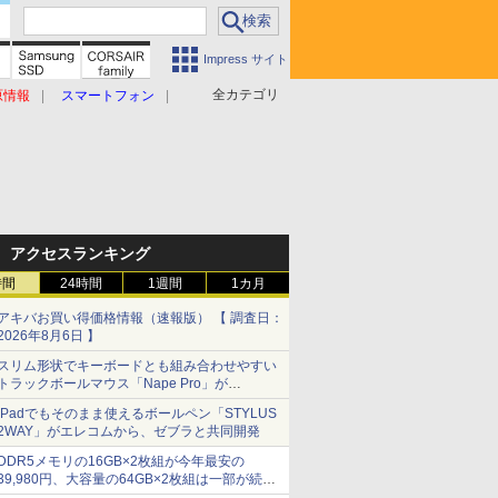
Impress サイト
全カテゴリ
原情報
スマートフォン
アクセスランキング
時間
24時間
1週間
1カ月
アキバお買い得価格情報（速報版） 【 調査日：
2026年8月6日 】
スリム形状でキーボードとも組み合わせやすい
トラックボールマウス「Nape Pro」が
Keychronから
iPadでもそのまま使えるボールペン「STYLUS
2WAY」がエレコムから、ゼブラと共同開発
DDR5メモリの16GB×2枚組が今年最安の
39,980円、大容量の64GB×2枚組は一部が続騰
[8月前半のメモリ価格]