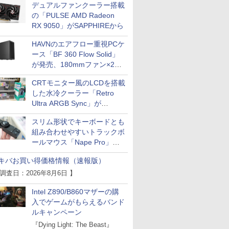
デュアルファンクーラー搭載
の「PULSE AMD Radeon
RX 9050」がSAPPHIREから
HAVNのエアフロー重視PCケ
ース「BF 360 Flow Solid」
が発売、180mmファン×2搭
載
CRTモニター風のLCDを搭載
した水冷クーラー「Retro
Ultra ARGB Sync」が
Thermaltakeから
スリム形状でキーボードとも
組み合わせやすいトラックボ
ールマウス「Nape Pro」が
Keychronから
キバお買い得価格情報（速報版）
 調査日：2026年8月6日 】
Intel Z890/B860マザーの購
入でゲームがもらえるバンド
ルキャンペーン
『Dying Light: The Beast』