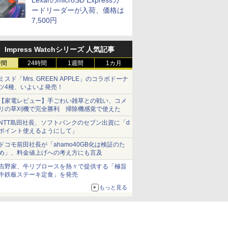
LexarのmicroSD Expressカ
ードリーダーが入荷、価格は
7,500円
Impress Watchシリーズ 人気記事
時間
24時間
1週間
1カ月
ミスド「Mrs. GREEN APPLE」のコラボドーナ
ツ4種、いよいよ発売！
【家電レビュー】手ごわい雑草との戦い、コメ
リの草刈機で完全勝利 掃除機感覚で使えた
NTT島田社長、ソフトバンクのセブン出資に「d
ポイント使えるようにして」
ドコモ前田社長が「ahamo40GB化は検証のた
め」、料金値上げへの考え方にも言及
吉野家、牛リブロースを熱々で提供する「極旨
牛鉄板ステーキ定食」を発売
もっと見る