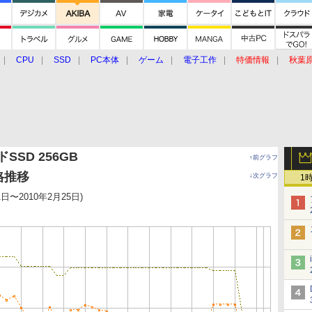
CPU
SSD
PC本体
ゲーム
電子工作
特価情報
秋葉
グルメ
イベント
価格動向
SSD 256GB
↑前グラフ
価格推移
↓次グラフ
1
1日〜2010年2月25日)