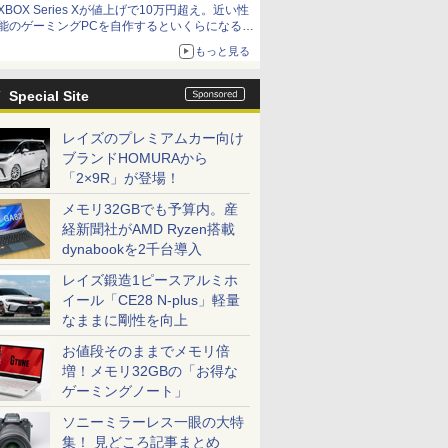
XBOX Series Xが値上げで10万円超え。近い性
能のゲーミングPCを自作するといくらになる？
【石田賀津男の『酒の肴にPCゲーム』】
もっと見る
Special Site
レイズのプレミアムカー向け
ブランドHOMURAから
「2×9R」が登場！
メモリ32GBでも予算内。産
経新聞社がAMD Ryzen搭載
dynabookを2千台導入
レイズ鍛造1ピースアルミホ
イール「CE28 N-plus」軽量
なままに剛性を向上
お値段そのままでメモリ倍
増！メモリ32GBの「お得な
ゲーミングノート」
ソニーミラーレス一眼の大特
集！ 見どころ記事まとめ