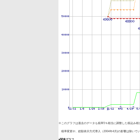
※このグラフは過去のデータも税率5％相当に調整した税込み相
税率変更や、総額表示方式導入（2004年4月)の影響は除いて
●関連グラフ