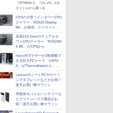
『HITMAN 3』『Civ VII』の3
タイトルから選べる
CPSの大型ツインタワーCPU
クーラー「RZ820 Display
BK」が発売、クーラートッ
プに5インチ液晶搭載
全高118.5mmのデュアルタ
ワーCPUクーラー「RZ620M
X BK」がCPSから
microATXマザーが2枚搭載で
きる巨大PCケース「CAPO
X」がThermaltakeから、カ
ラーは2色
LenovoのノートPCやゲーミ
ングタブレットなどがお得！
楽天お買い物マラソン
準固体モバイルバッテリーな
どグリーンハウス製品がお
得！楽天お買い物マラソン