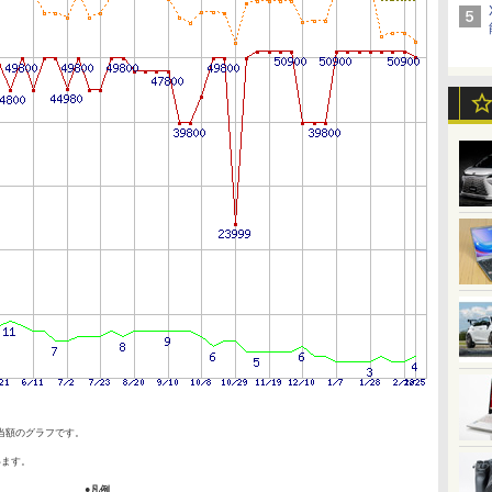
当額のグラフです。
います。
●凡例