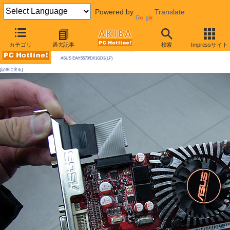
Powered by
Translate
AKIBA PC Hotline! 2010年2月27日号
カテゴリ
過去記事
検索
Impressサイト
今週見つけた新製品：ビデオカード
ASUS EAH5570/DI/1GD3(LP)
[記事に戻る]