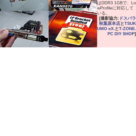
はDDR3 1GBで、Lo
wProfileに対応して
いる。
[撮影協力:
ドスパラ
秋葉原本店
と
TSUK
UMO eX.
と
T-ZONE.
PC DIY SHOP
]