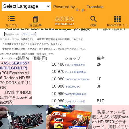
Powered by
Translate
2010年2月27日号
カテゴリ
過去記事
検索
Impressサイト
ASUS EAH5570/DI/1GD3(LP)の概要
（一部28日調査）
[
]
製品ジャンル：
ビデオカード
※このページにおける価格などは、編集部が店頭表示を独自に調査したものです。
この価格で販売されることを保証するものではありません。
実際の販売価格は変動しますので、購入時に各ショップ店頭にてご確認ください。
※特記無き価格情報は税込み価格（税率=5％）です。
メーカー/製品名
価格(円)
ショップ
備考
|
●
ASUS
EAH557
10,480
2F
ドスパラ秋葉原本店
0/DI/1GD3(LP)
10,970
(PCI Express x1
フェイス 秋葉原本店
6,Radeon HD 55
10,980
1F
T-ZONE. PC DIY SHOP
70,DDR3メモリ1
10,980
3F
GB
TSUKUMO eX.
,DVI出力/HDMI
10,980
TWOTOP秋葉原本店
出力付き,LowProf
10,980
B1F
ile対応)
ツクモパソコン本店
防塵ファンを搭
載したASUS製Rade
on HD 5570ビデオ
カード。搭載メモリ