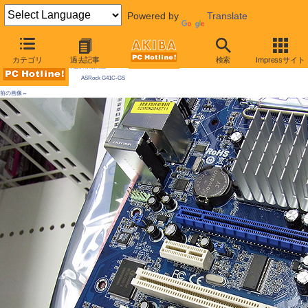
Powered by
Translate
AKIBA PC Hotline! 2010年3月6日号
カテゴリ
過去記事
検索
Impressサイト
今週見つけた新製品：LGA775マザーボード
ASRock G41C-GS
前の画像←