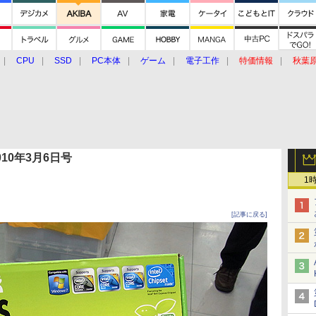
CPU
SSD
PC本体
ゲーム
電子工作
特価情報
秋葉
グルメ
イベント
価格動向
 2010年3月6日号
1
[記事に戻る]