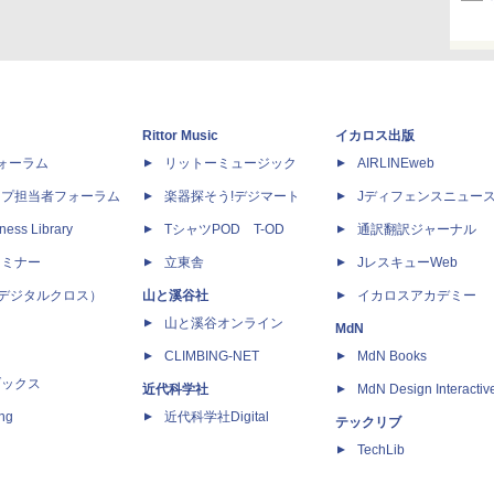
Rittor Music
イカロス出版
dフォーラム
リットーミュージック
AIRLINEweb
ップ担当者フォーラム
楽器探そう!デジマート
Jディフェンスニュー
ness Library
TシャツPOD T-OD
通訳翻訳ジャーナル
セミナー
立東舎
JレスキューWeb
 X（デジタルクロス）
山と溪谷社
イカロスアカデミー
山と溪谷オンライン
MdN
CLIMBING-NET
MdN Books
ブックス
近代科学社
MdN Design Interactiv
ing
近代科学社Digital
テックリブ
TechLib