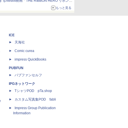
するNetflix映画「THE RIBBON HERO リボンヒ
ーロー」本日配信開始
もっと見る
ICE
天海社
ス
Comic curea
impress QuickBooks
PUBFUN
パブファンセルフ
IPGネットワーク
TシャツPOD pTa.shop
カスタム写真集POD fabli
e
Impress Group Publication
Information