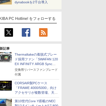
dynabookを2千台導入
KIBA PC Hotline! をフォローする
新記事
Thermaltakeの着脱式ブレー
ド採用ファン「SWAFAN 120
EX INFINITY ARGB Sync」
に単品パッケージ
交換用リバースファンブレード
付属
CORSAIR製PCケース
「FRAME 4000/5000」向け
アクセサリが複数登場、天然
木製パネルや背面コネクタ対
第10世代Core Y搭載のNEC
応トレイなど
製12.5インチノートが17,800