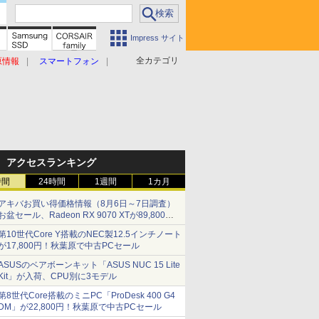
Impress サイト
全カテゴリ
原情報
スマートフォン
アクセスランキング
時間
24時間
1週間
1カ月
アキバお買い得価格情報（8月6日～7日調査）
お盆セール、Radeon RX 9070 XTが89,800
円、水平周波数24.8kHz対応の17型モニターが
第10世代Core Y搭載のNEC製12.5インチノート
9,801円、暑さ指数連動セール ほか
が17,800円！秋葉原で中古PCセール
ASUSのベアボーンキット「ASUS NUC 15 Lite
Kit」が入荷、CPU別に3モデル
第8世代Core搭載のミニPC「ProDesk 400 G4
DM」が22,800円！秋葉原で中古PCセール