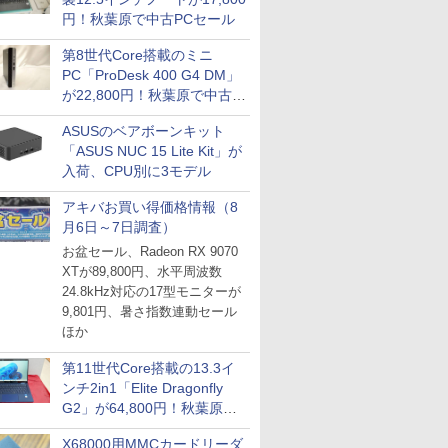
円！秋葉原で中古PCセール
第8世代Core搭載のミニ
PC「ProDesk 400 G4 DM」
が22,800円！秋葉原で中古
PCセール
ASUSのベアボーンキット
「ASUS NUC 15 Lite Kit」が
入荷、CPU別に3モデル
アキバお買い得価格情報（8
月6日～7日調査）
お盆セール、Radeon RX 9070
XTが89,800円、水平周波数
24.8kHz対応の17型モニターが
9,801円、暑さ指数連動セール
ほか
第11世代Core搭載の13.3イ
ンチ2in1「Elite Dragonfly
G2」が64,800円！秋葉原で
中古PCセール
X68000用MMCカードリーダ