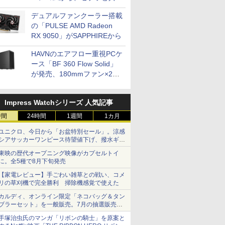
開発
デュアルファンクーラー搭載
の「PULSE AMD Radeon
RX 9050」がSAPPHIREから
HAVNのエアフロー重視PCケ
ース「BF 360 Flow Solid」
が発売、180mmファン×2搭
載
Impress Watchシリーズ 人気記事
時間
24時間
1週間
1カ月
ユニクロ、今日から「お盆特別セール」。涼感
シアサッカーワンピース待望値下げ、撥水ギア
ショーツは1990円に
東映の歴代オープニング映像がカプセルトイ
に。全5種で8月下旬発売
【家電レビュー】手ごわい雑草との戦い、コメ
リの草刈機で完全勝利 掃除機感覚で使えた
カルディ、オンライン限定「ネコバッグ＆タン
ブラーセット」を一般販売。7月の抽選販売の
当選無効分
手塚治虫氏のマンガ「リボンの騎士」を原案と