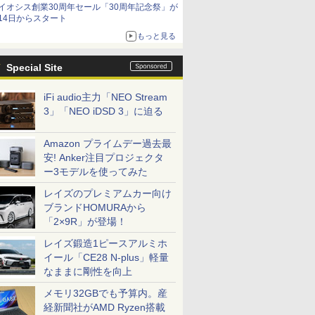
イオシス創業30周年セール「30周年記念祭」が
14日からスタート
もっと見る
Special Site
iFi audio主力「NEO Stream
3」「NEO iDSD 3」に迫る
Amazon プライムデー過去最
安! Anker注目プロジェクタ
ー3モデルを使ってみた
レイズのプレミアムカー向け
ブランドHOMURAから
「2×9R」が登場！
レイズ鍛造1ピースアルミホ
イール「CE28 N-plus」軽量
なままに剛性を向上
メモリ32GBでも予算内。産
経新聞社がAMD Ryzen搭載