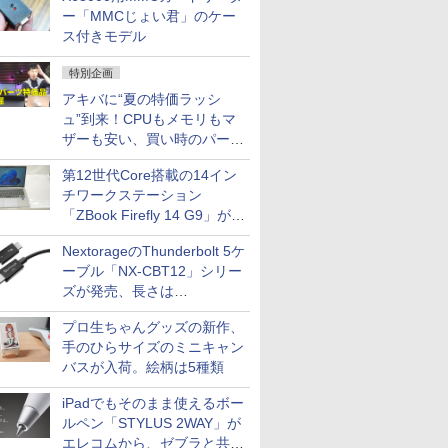
ー「MMCじょい君」のケー
ス付きモデル
特別企画
アキバに“夏の特価ラッシ
ュ”到来！CPUもメモリもマ
ザーも安い、買い時のパーツ
は？【8月7日(金)22時配信】
第12世代Core搭載の14イン
チワークステーション
「ZBook Firefly 14 G9」が
79,800円！秋葉原で中古PC
NextorageのThunderbolt 5ケ
セール
ーブル「NX-CBT12」シリー
ズが発売、長さは
30cm/50cm/1mの3種類
プロ生ちゃんグッズの新作、
手のひらサイズのミニキャン
バスが入荷。絵柄は5種類
iPadでもそのまま使えるボー
ルペン「STYLUS 2WAY」が
エレコムから、ゼブラと共同