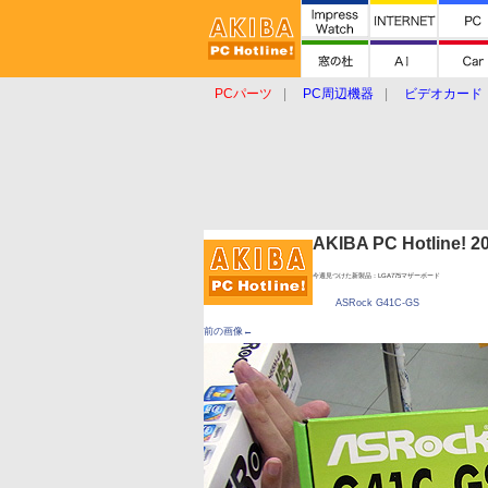
PCパーツ
PC周辺機器
ビデオカード
タブレット
おもしろグッズ
ショップ
AKIBA PC Hotline!
今週見つけた新製品：LGA775マザーボード
ASRock G41C-GS
前の画像←