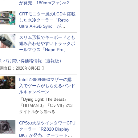
が発売、180mmファン×2搭
載
CRTモニター風のLCDを搭載
した水冷クーラー「Retro
Ultra ARGB Sync」が
Thermaltakeから
スリム形状でキーボードとも
組み合わせやすいトラックボ
ールマウス「Nape Pro」が
Keychronから
キバお買い得価格情報（速報版）
 調査日：2026年8月6日 】
Intel Z890/B860マザーの購
入でゲームがもらえるバンド
ルキャンペーン
『Dying Light: The Beast』
『HITMAN 3』『Civ VII』の3
タイトルから選べる
CPSの大型ツインタワーCPU
クーラー「RZ820 Display
BK」が発売、クーラートッ