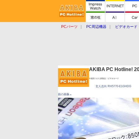
PCパーツ
PC周辺機器
ビデオカード
タブレット
おもしろグッズ
ショップ
AKIBA PC Hotline!
今週見つけた新製品：ビデオカード
玄人志向 RH5770-E1GHDG
前の画像←