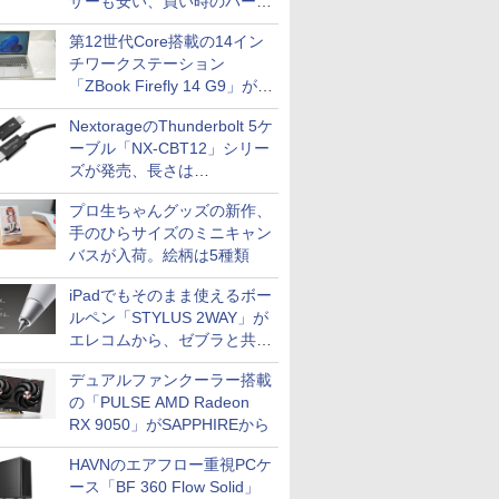
ザーも安い、買い時のパーツ
は？【8月7日(金)22時配信】
第12世代Core搭載の14イン
チワークステーション
「ZBook Firefly 14 G9」が
79,800円！秋葉原で中古PC
NextorageのThunderbolt 5ケ
セール
ーブル「NX-CBT12」シリー
ズが発売、長さは
30cm/50cm/1mの3種類
プロ生ちゃんグッズの新作、
手のひらサイズのミニキャン
バスが入荷。絵柄は5種類
iPadでもそのまま使えるボー
ルペン「STYLUS 2WAY」が
エレコムから、ゼブラと共同
開発
デュアルファンクーラー搭載
の「PULSE AMD Radeon
RX 9050」がSAPPHIREから
HAVNのエアフロー重視PCケ
ース「BF 360 Flow Solid」