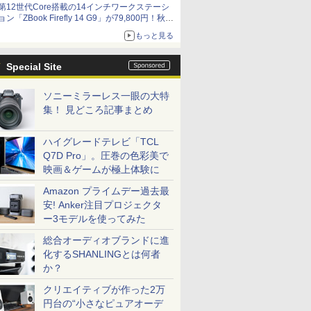
第12世代Core搭載の14インチワークステーシ
ョン「ZBook Firefly 14 G9」が79,800円！秋葉
原で中古PCセール
もっと見る
Special Site
ソニーミラーレス一眼の大特
集！ 見どころ記事まとめ
ハイグレードテレビ「TCL
Q7D Pro」。圧巻の色彩美で
映画＆ゲームが極上体験に
Amazon プライムデー過去最
安! Anker注目プロジェクタ
ー3モデルを使ってみた
総合オーディオブランドに進
化するSHANLINGとは何者
か？
クリエイティブが作った2万
円台の“小さなピュアオーデ