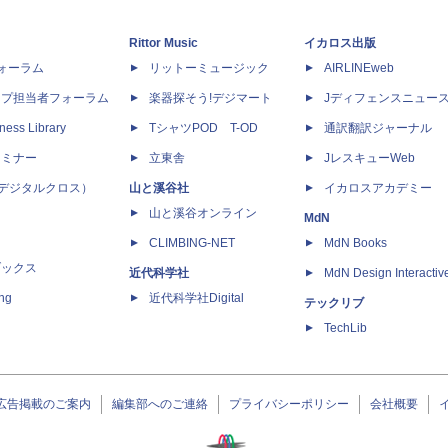
Rittor Music
イカロス出版
dフォーラム
リットーミュージック
AIRLINEweb
ップ担当者フォーラム
楽器探そう!デジマート
Jディフェンスニュー
ness Library
TシャツPOD T-OD
通訳翻訳ジャーナル
セミナー
立東舎
JレスキューWeb
 X（デジタルクロス）
山と溪谷社
イカロスアカデミー
山と溪谷オンライン
MdN
CLIMBING-NET
MdN Books
ブックス
近代科学社
MdN Design Interactiv
ing
近代科学社Digital
テックリブ
TechLib
広告掲載のご案内
編集部へのご連絡
プライバシーポリシー
会社概要