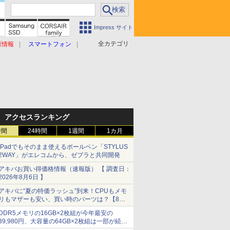
Impress サイト
全カテゴリ
原情報
スマートフォン
アクセスランキング
時間
24時間
1週間
1カ月
iPadでもそのまま使えるボールペン「STYLUS
2WAY」がエレコムから、ゼブラと共同開発
アキバお買い得価格情報（速報版） 【 調査日：
2026年8月6日 】
アキバに“夏の特価ラッシュ”到来！CPUもメモ
リもマザーも安い、買い時のパーツは？【8月7
日(金)22時配信】
DDR5メモリの16GB×2枚組が今年最安の
39,980円、大容量の64GB×2枚組は一部が続騰
[8月前半のメモリ価格]