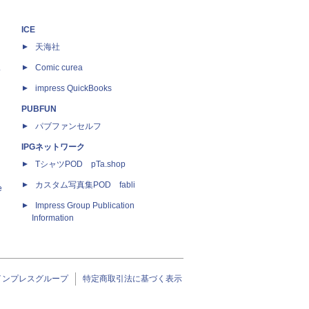
ICE
天海社
ス
Comic curea
impress QuickBooks
PUBFUN
パブファンセルフ
IPGネットワーク
TシャツPOD pTa.shop
カスタム写真集POD fabli
e
Impress Group Publication
Information
インプレスグループ
特定商取引法に基づく表示