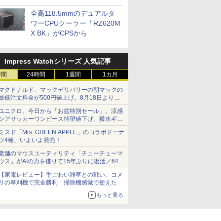
プに5インチ液晶搭載
全高118.5mmのデュアルタ
ワーCPUクーラー「RZ620M
X BK」がCPSから
Impress Watchシリーズ 人気記事
時間
24時間
1週間
1カ月
マクドナルド、マックデリバリーの朝マックの
最低注文料金が500円値上げ。8月18日より
1,500円から受付
ユニクロ、今日から「お盆特別セール」。涼感
シアサッカーワンピース待望値下げ、撥水ギア
ショーツは1990円に
ミスド「Mrs. GREEN APPLE」のコラボドーナ
ツ4種、いよいよ発売！
老舗のマウスユーティリティ「チューチューマ
ウス」がAIの力を借りて15年ぶりに復活／64bit
化、Windows 10/11、「Chrome」も走り回
【家電レビュー】手ごわい雑草との戦い、コメ
る。復活記念で2026年末まで500円
リの草刈機で完全勝利 掃除機感覚で使えた
もっと見る