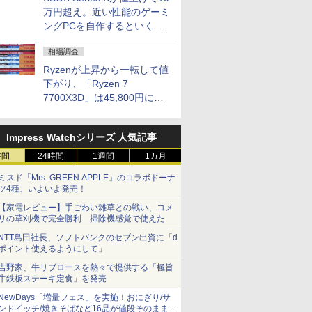
万円超え。近い性能のゲーミ
ングPCを自作するといくら
になる？
相場調査
Ryzenが上昇から一転して値
下がり、「Ryzen 7
7700X3D」は45,800円に急
落し「Ryzen 7 7800X3D」
との価格逆転解消 [8月前半の
Impress Watchシリーズ 人気記事
CPU価格]
時間
24時間
1週間
1カ月
ミスド「Mrs. GREEN APPLE」のコラボドーナ
ツ4種、いよいよ発売！
【家電レビュー】手ごわい雑草との戦い、コメ
リの草刈機で完全勝利 掃除機感覚で使えた
NTT島田社長、ソフトバンクのセブン出資に「d
ポイント使えるようにして」
吉野家、牛リブロースを熱々で提供する「極旨
牛鉄板ステーキ定食」を発売
NewDays「増量フェス」を実施！おにぎり/サ
ンドイッチ/焼きそばなど16品が値段そのままで