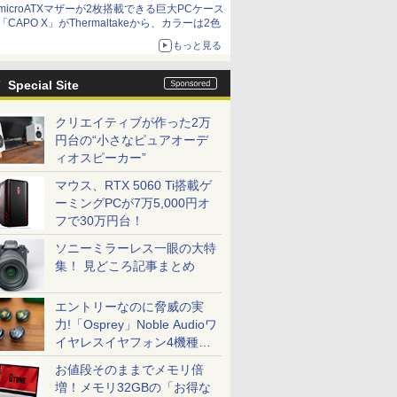
microATXマザーが2枚搭載できる巨大PCケース
「CAPO X」がThermaltakeから、カラーは2色
もっと見る
Special Site
クリエイティブが作った2万
円台の“小さなピュアオーデ
ィオスピーカー”
マウス、RTX 5060 Ti搭載ゲ
ーミングPCが7万5,000円オ
フで30万円台！
ソニーミラーレス一眼の大特
集！ 見どころ記事まとめ
エントリーなのに脅威の実
力!「Osprey」Noble Audioワ
イヤレスイヤフォン4機種を
一気に聴く
お値段そのままでメモリ倍
増！メモリ32GBの「お得な