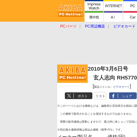
PCパーツ
PC周辺機器
ビデオカード
タブレット
おもしろグッズ
ショップ
2010年3月6日号
玄人志向 RH5770
[
]
製品ジャンル：
ビデオカード
ポスト
リスト
シェア
※このページにおける価格などは、編集部が店頭表示を独自に調
この価格で販売されることを保証するものではありません。
実際の販売価格は変動しますので、購入時に各ショップ店頭に
※特記無き価格情報は税込み価格（税率=5％）です。
メーカー/製品名
価格(円)