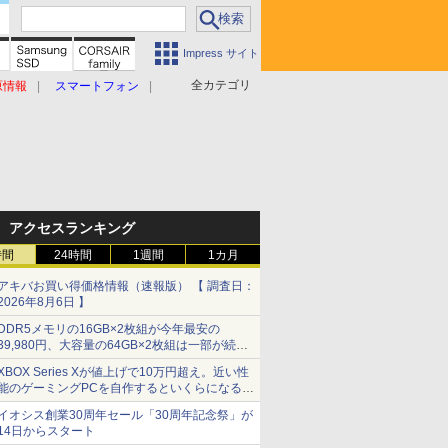
Impress サイト
全カテゴリ
原情報
スマートフォン
アクセスランキング
時間
24時間
1週間
1カ月
アキバお買い得価格情報（速報版） 【 調査日：
2026年8月6日 】
DDR5メモリの16GB×2枚組が今年最安の
39,980円、大容量の64GB×2枚組は一部が続騰
[8月前半のメモリ価格]
XBOX Series Xが値上げで10万円超え。近い性
能のゲーミングPCを自作するといくらになる？
【石田賀津男の『酒の肴にPCゲーム』】
イオシス創業30周年セール「30周年記念祭」が
14日からスタート