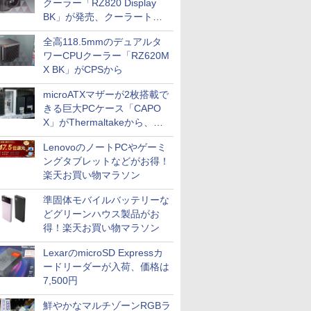
クーラー「RZ820 Display
BK」が発売、クーラートッ
プに5インチ液晶搭載
全高118.5mmのデュアルタ
ワーCPUクーラー「RZ620M
X BK」がCPSから
microATXマザーが2枚搭載で
きる巨大PCケース「CAPO
X」がThermaltakeから、カ
ラーは2色
LenovoのノートPCやゲーミ
ングタブレットなどがお得！
楽天お買い物マラソン
準固体モバイルバッテリーな
どグリーンハウス製品がお
得！楽天お買い物マラソン
LexarのmicroSD Expressカ
ードリーダーが入荷、価格は
7,500円
鮮やかなマルチゾーンRGBラ