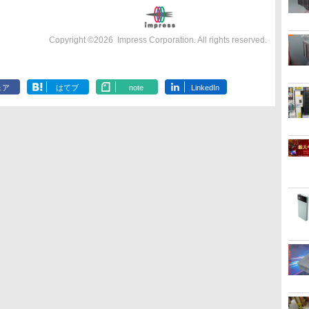
Copyright ©
2026
Impress Corporation. All rights reserved.
ェア
はてブ
note
LinkedIn