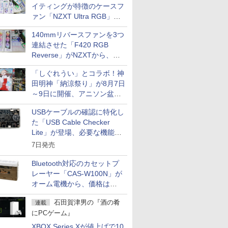
イティングが特徴のケースフ
ァン「NZXT Ultra RGB」が
発売、計8製品
140mmリバースファンを3つ
連結させた「F420 RGB
Reverse」がNZXTから、単
一フレーム採用
「しぐれうい」とコラボ！神
田明神「納涼祭り」が8月7日
～9日に開催、アニソン盆踊
りや屋台グルメなどもあり
USBケーブルの確認に特化し
た「USB Cable Checker
Lite」が登場、必要な機能を
凝縮しコンパクトに
7日発売
Bluetooth対応のカセットプ
レーヤー「CAS-W100N」が
オーム電機から、価格は
5,940円
石田賀津男の『酒の肴
連載
にPCゲーム』
XBOX Series Xが値上げで10