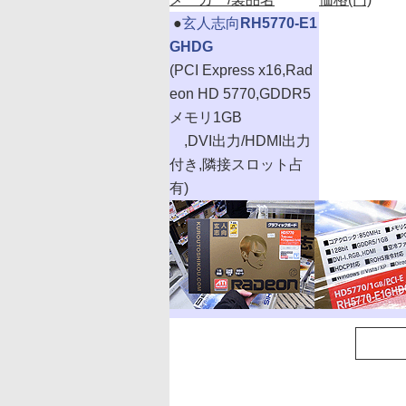
|
●
玄人志向
RH5770-E1
GHDG
(PCI Express x16,Rad
eon HD 5770,GDDR5
メモリ1GB
,DVI出力/HDMI出力
付き,隣接スロット占
有)