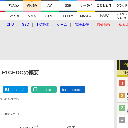
CPU
SSD
PC本体
ゲーム
電子工作
特価情報
秋葉
グルメ
イベント
価格動向
-E1GHDGの概要
1
はてブ
note
LinkedIn
査したものです。
てご確認ください。
ショップ
備考