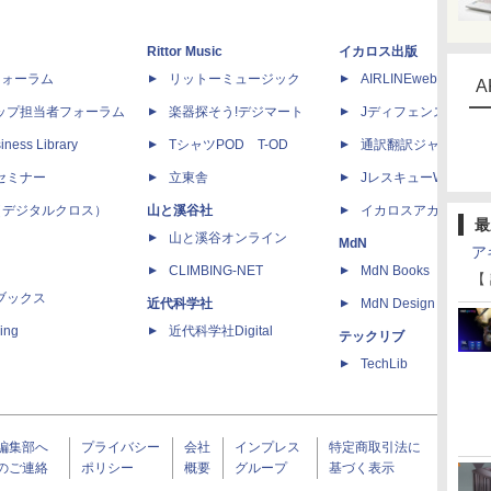
Rittor Music
イカロス出版
dフォーラム
リットーミュージック
AIRLINEweb
A
ップ担当者フォーラム
楽器探そう!デジマート
Jディフェンスニュー
iness Library
TシャツPOD T-OD
通訳翻訳ジャーナル
セミナー
立東舎
JレスキューWeb
 X（デジタルクロス）
山と溪谷社
イカロスアカデミー
最
山と溪谷オンライン
MdN
ア
CLIMBING-NET
MdN Books
【
ブックス
近代科学社
MdN Design Interacti
ing
近代科学社Digital
テックリブ
TechLib
編集部へ
プライバシー
会社
インプレス
特定商取引法に
のご連絡
ポリシー
概要
グループ
基づく表示