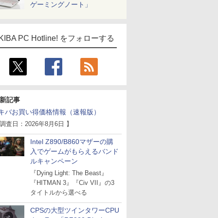
ゲーミングノート」
ICE
天海社
KIBA PC Hotline! をフォローする
ス
Comic curea
impress QuickBooks
PUBFUN
パブファンセルフ
新記事
IPGネットワーク
キバお買い得価格情報（速報版）
TシャツPOD pTa.shop
 調査日：2026年8月6日 】
カスタム写真集POD fabli
ve
Intel Z890/B860マザーの購
Impress Group Publication Informa
入でゲームがもらえるバンド
tion
ルキャンペーン
『Dying Light: The Beast』
『HITMAN 3』『Civ VII』の3
タイトルから選べる
CPSの大型ツインタワーCPU