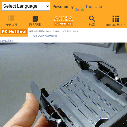
Powered by
Translate
AKIBA PC Hotline! 2010年3月6日号
カテゴリ
過去記事
検索
Impressサイト
マウンタごとワンタッチ着脱できる2.5"マウンタ発売
今週見つけた新製品：リムーバブルHDDケース/外付けケースほか
ICY DOCK MB990SP-B
[記事に戻る]