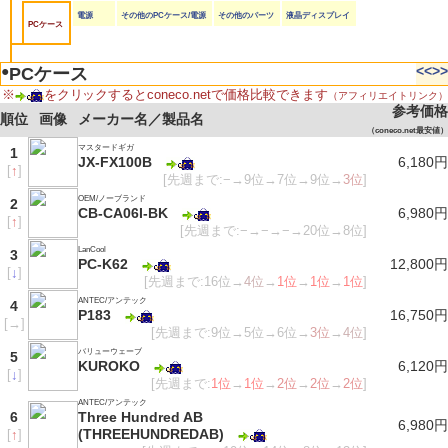
電源
その他のPCケース/電源
その他のパーツ
液晶ディスプレイ
PCケース
●
<<
>>
PCケース
※
をクリックするとconeco.netで価格比較できます
（アフィリエイトリンク）
参考価格
順位
画像
メーカー名／製品名
（coneco.net最安値）
マスタードギガ
1
JX-FX100B
6,180円
[
↑
]
[先週まで:−→9位→7位→9位→
3位
]
OEM/ノーブランド
2
CB-CA06I-BK
6,980円
[
↑
]
[先週まで:−→−→−→20位→8位]
LanCool
3
PC-K62
12,800円
[
↓
]
[先週まで:16位→
4位
→
1位
→
1位
→
1位
]
ANTEC/アンテック
4
P183
16,750円
[
→
]
[先週まで:9位→5位→6位→
3位
→
4位
]
バリューウェーブ
5
KUROKO
6,120円
[
↓
]
[先週まで:
1位
→
1位
→
2位
→
2位
→
2位
]
ANTEC/アンテック
6
Three Hundred AB
6,980円
(THREEHUNDREDAB)
[
↑
]