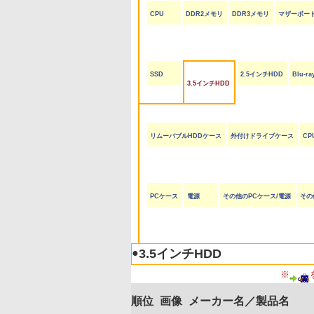
CPU
DDR2メモリ
DDR3メモリ
マザーボー
SSD
2.5インチHDD
Blu-
3.5インチHDD
リムーバブルHDDケース
外付けドライブケース
CP
PCケース
電源
その他のPCケース/電源
その
●
3.5インチHDD
※
順位
画像
メーカー名／製品名