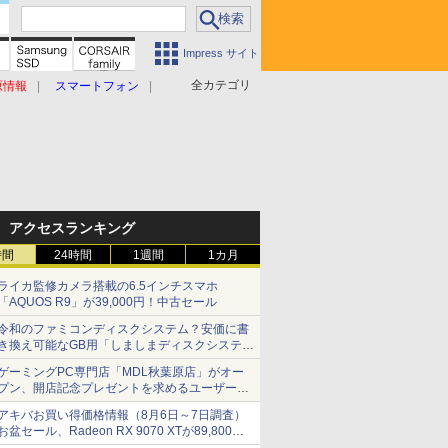
Impress サイト
全カテゴリ
原情報
スマートフォン
アクセスランキング
時間
24時間
1週間
1カ月
ライカ監修カメラ搭載の6.5インチスマホ
「AQUOS R9」が39,000円！中古セール
令和のファミコンディスクシステム？安価に書
き換え可能なGB用「しましまディスクシステ
ム」
ゲーミングPC専門店「MDL秋葉原店」がオー
プン、開店記念プレゼントを求めるユーザーが
押し寄せ長蛇の列に
アキバお買い得価格情報（8月6日～7日調査）
お盆セール、Radeon RX 9070 XTが89,800
円、水平周波数24.8kHz対応の17型モニターが