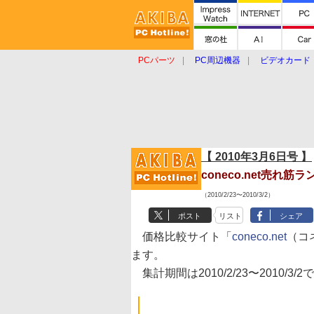
PCパーツ
PC周辺機器
ビデオカード
タブレット
おもしろグッズ
ショップ
【 2010年3月6日号 】
coneco.net売れ筋
（2010/2/23〜2010/3/2）
ポスト
リスト
シェア
価格比較サイト「
coneco.net
（コ
ます。
集計期間は2010/2/23〜2010/3/2