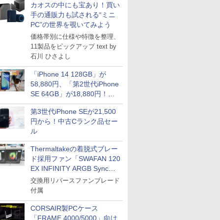
カオスの中にも宝あり！買い
手の通販力も試される“ミニ
PC”の世界を覗いてみよう
価格帯別に仕様や特徴を整理、
11製品をピックアップ text by
石川 ひさよし
「iPhone 14 128GB」が
58,880円、「第2世代iPhone
SE 64GB」が18,880円！中
古Bランク品セール
第3世代iPhone SEが21,500
円から！中古Cランク品セー
ル
Thermaltakeの着脱式ブレー
ド採用ファン「SWAFAN 120
EX INFINITY ARGB Sync」
に単品パッケージ
交換用リバースファンブレード
付属
CORSAIR製PCケース
「FRAME 4000/5000」向け