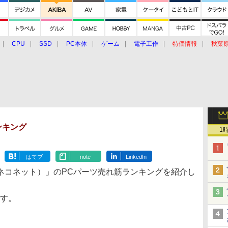
CPU
SSD
PC本体
ゲーム
電子工作
特価情報
秋葉
グルメ
イベント
価格動向
ランキング
1
はてブ
note
LinkedIn
ネコネット）」のPCパーツ売れ筋ランキングを紹介し
です。