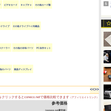
ド
ビデオカード
キャプチャ
その他カード類
rayドライブ
その他ドライブベイ内蔵品
Uクーラー
その他の冷却パーツ
PC自作キット
他のパーツ
液晶ディスプレイ
<<
>>
をクリックするとconeco.netで価格比較できます
（アフィリエイトリンク）
参考価格
（coneco.net最安値）