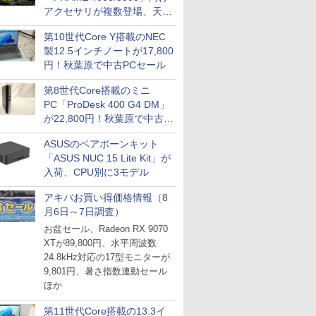
アクセサリが複数登場、天然
木製パネルや背面コネクタ対
第10世代Core Y搭載のNEC
応トレイなど
製12.5インチノートが17,800
円！秋葉原で中古PCセール
第8世代Core搭載のミニ
PC「ProDesk 400 G4 DM」
が22,800円！秋葉原で中古
PCセール
ASUSのベアボーンキット
「ASUS NUC 15 Lite Kit」が
入荷、CPU別に3モデル
アキバお買い得価格情報（8
月6日～7日調査）
お盆セール、Radeon RX 9070
XTが89,800円、水平周波数
24.8kHz対応の17型モニターが
9,801円、暑さ指数連動セール
ほか
第11世代Core搭載の13.3イ