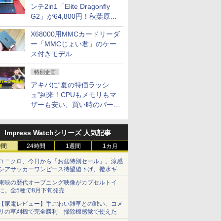
ンチ2in1「Elite Dragonfly
G2」が64,800円！秋葉原で
中古PCセール
X68000用MMCカードリーダ
ー「MMCじょい君」のケー
ス付きモデル
特別企画
アキバに“夏の特価ラッシ
ュ”到来！CPUもメモリもマ
ザーも安い、買い時のパーツ
は？【8月7日(金)22時配信】
Impress Watchシリーズ 人気記事
時間
24時間
1週間
1カ月
ユニクロ、今日から「お盆特別セール」。涼感
シアサッカーワンピース待望値下げ、撥水ギア
ショーツは1990円に
東映の歴代オープニング映像がカプセルトイ
に。全5種で8月下旬発売
【家電レビュー】手ごわい雑草との戦い、コメ
リの草刈機で完全勝利 掃除機感覚で使えた