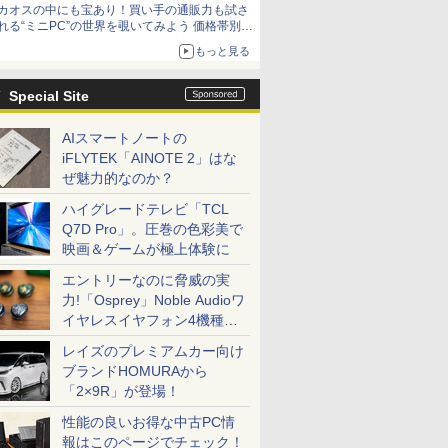
カオスの中にも宝あり！買い手の通販力も試さ
9,801円、暑さ指数連動セール ほか
れる“ミニPC”の世界を覗いてみよう 価格帯別に
仕様や特徴を整理、11製品をピックアップ text
もっと見る
by 石川 ひさよし
Special Site
AIスマートノートの
iFLYTEK「AINOTE 2」はな
ぜ魅力的なのか？
ハイグレードテレビ「TCL
Q7D Pro」。圧巻の色彩美で
映画＆ゲームが極上体験に
エントリーなのに脅威の実
力!「Osprey」Noble Audioワ
イヤレスイヤフォン4機種を
一気に聴く
レイズのプレミアムカー向け
ブランドHOMURAから
「2×9R」が登場！
性能の良いお得な中古PC情
報はこのページでチェック！