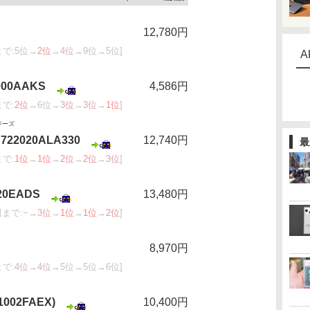
12,780円
まで:5位→
2位
→
4位
→9位→5位]
A
000AAKS
4,586円
まで:
2位
→6位→
3位
→
3位
→
1位
]
ジーズ
S722020ALA330
12,740円
最
まで:
1位
→
1位
→
2位
→
2位
→
3位
]
20EADS
13,480円
週まで:−→
3位
→
1位
→
1位
→
2位
]
8,970円
まで:
4位
→
4位
→5位→5位→6位]
1002FAEX)
10,400円