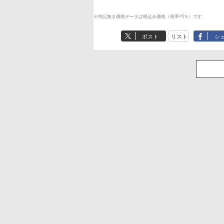
※特記無き価格データは税込み価格（税率=5％）です。
ポスト
リスト
シ