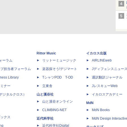
Rittor Music
イカロス出版
dフォーラム
リットーミュージック
AIRLINEweb
ップ担当者フォーラム
楽器探そう!デジマート
Jディフェンスニュー
ness Library
TシャツPOD T-OD
通訳翻訳ジャーナル
セミナー
立東舎
JレスキューWeb
 X（デジタルクロス）
山と溪谷社
イカロスアカデミー
山と溪谷オンライン
MdN
CLIMBING-NET
MdN Books
ブックス
近代科学社
MdN Design Interactiv
ing
近代科学社Digital