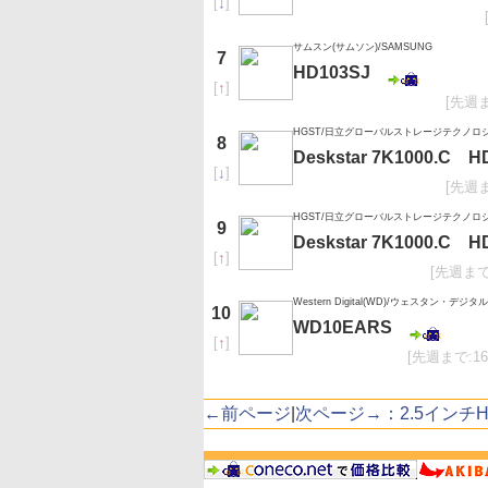
[
↓
]
サムスン(サムソン)/SAMSUNG
7
HD103SJ
[
↑
]
[先週
HGST/日立グローバルストレージテクノロ
8
Deskstar 7K1000.C 
[
↓
]
[先週
HGST/日立グローバルストレージテクノロ
9
Deskstar 7K1000.C 
[
↑
]
[先週まで
Western Digital(WD)/ウェスタン・デジタル
10
WD10EARS
[
↑
]
[先週まで:1
←前ページ
|
次ページ→：2.5インチH