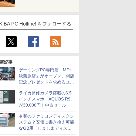
KIBA PC Hotline! をフォローする
新記事
ゲーミングPC専門店「MDL
秋葉原店」がオープン、開店
記念プレゼントを求めるユー
ザーが押し寄せ長蛇の列に
ライカ監修カメラ搭載の6.5
インチスマホ「AQUOS R9」
が39,000円！中古セール
令和のファミコンディスクシ
ステム？安価に書き換え可能
なGB用「しましまディスク
システム」