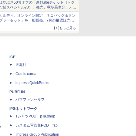
はやぶさ50％オフの「新幹線eチケット（トク
だ値スペシャル28）」発売。秋冬乗車分、えき
ねっと限定
カルディ、オンライン限定「ネコバッグ＆タン
ブラーセット」を一般販売。7月の抽選販売の
当選無効分
もっと見る
ICE
天海社
ス
Comic curea
impress QuickBooks
PUBFUN
パブファンセルフ
IPGネットワーク
TシャツPOD pTa.shop
カスタム写真集POD fabli
e
Impress Group Publication