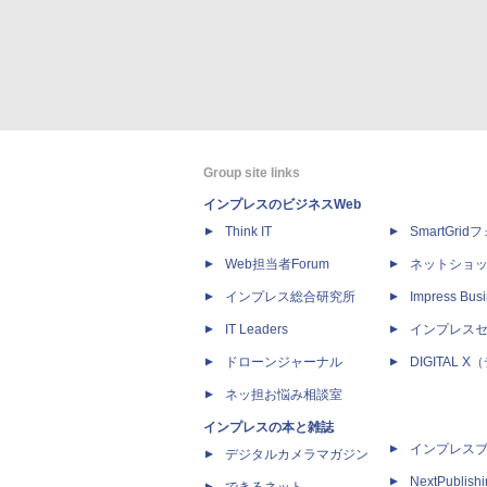
Group site links
インプレスのビジネスWeb
Think IT
SmartGri
Web担当者Forum
ネットショ
インプレス総合研究所
Impress Busi
IT Leaders
インプレス
ドローンジャーナル
DIGITAL
ネッ担お悩み相談室
インプレスの本と雑誌
インプレス
デジタルカメラマガジン
NextPublish