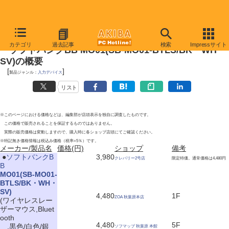
2010年3月13日号
カテゴリ
過去記事
検索
Impressサイト
ソフトバンクBB MO01(SB-MO01-BTLS/BK・WH・
SV)の概要
[
]
製品ジャンル：
入力デバイス
リスト
※このページにおける価格などは、編集部が店頭表示を独自に調査したものです。
この価格で販売されることを保証するものではありません。
実際の販売価格は変動しますので、購入時に各ショップ店頭にてご確認ください。
※特記無き価格情報は税込み価格（税率=5％）です。
メーカー/製品名
価格(円)
ショップ
備考
|
●
ソフトバンクB
3,980
クレバリー2号店
限定特価。通常価格は4,480円
B
MO01(SB-MO01-
BTLS/BK・WH・
SV)
4,480
1F
ZOA 秋葉原本店
(ワイヤレスレー
ザーマウス,Bluet
ooth
4,480
5F
,黒色/白色/銀
ソフマップ 秋葉原 本館