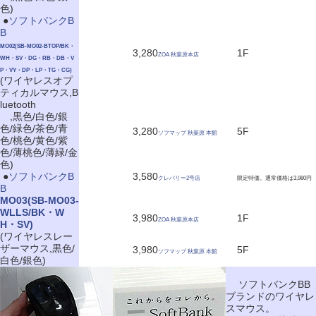
色)
|
●
ソフトバンクB
B
MO02(SB-MO02-BTOP/BK・
3,280
1F
ZOA 秋葉原本店
WH・SV・DG・RB・DB・V
P・VY・DP・LP・TG・CG)
(ワイヤレスオプ
ティカルマウス,B
luetooth
,黒色/白色/銀
色/緑色/茶色/青
3,280
5F
ソフマップ 秋葉原 本館
色/桃色/黄色/紫
色/薄桃色/薄緑/金
色)
|
●
ソフトバンクB
3,580
クレバリー2号店
限定特価。通常価格は3,980円
B
MO03(SB-MO03-
WLLS/BK・W
3,980
1F
ZOA 秋葉原本店
H・SV)
(ワイヤレスレー
ザーマウス,黒色/
3,980
5F
ソフマップ 秋葉原 本館
白色/銀色)
ソフトバンクBB
ブランドのワイヤレ
スマウス。