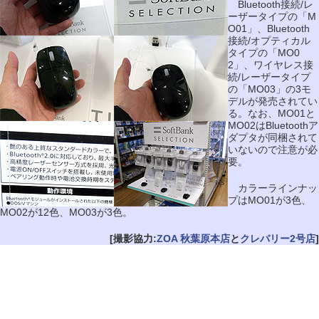
Bluetooth接続/レ
ーザータイプの「M
O01」、Bluetooth
接続/オプティカル
タイプの「MO0
2」、ワイヤレス接
続/レーザータイプ
の「MO03」の3モ
デルが発売されてい
る。なお、MO01と
MO02はBluetoothア
ダプタが同梱されて
いないので注意が必
要。
カラーラインナッ
プはMO01が3色、
MO02が12色、MO03が3色。
[撮影協力:
ZOA 秋葉原本店
と
クレバリー2号店
]