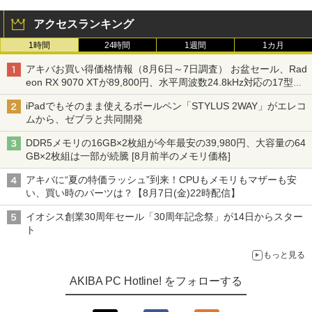
アクセスランキング
1時間
24時間
1週間
1カ月
アキバお買い得価格情報（8月6日～7日調査） お盆セール、Rad
eon RX 9070 XTが89,800円、水平周波数24.8kHz対応の17型モ
ニターが9,801円、暑さ指数連動セール ほか
iPadでもそのまま使えるボールペン「STYLUS 2WAY」がエレコ
ムから、ゼブラと共同開発
DDR5メモリの16GB×2枚組が今年最安の39,980円、大容量の64
GB×2枚組は一部が続騰 [8月前半のメモリ価格]
アキバに“夏の特価ラッシュ”到来！CPUもメモリもマザーも安
い、買い時のパーツは？【8月7日(金)22時配信】
イオシス創業30周年セール「30周年記念祭」が14日からスター
ト
もっと見る
AKIBA PC Hotline! をフォローする