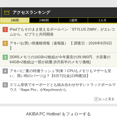
アクセスランキング
1時間
24時間
1週間
1カ月
iPadでもそのまま使えるボールペン「STYLUS 2WAY」がエレコ
ムから、ゼブラと共同開発
アキバお買い得価格情報（速報版） 【 調査日：2026年8月6日
】
DDR5メモリの16GB×2枚組が今年最安の39,980円、大容量の
64GB×2枚組は一部が続騰 [8月前半のメモリ価格]
アキバに“夏の特価ラッシュ”到来！CPUもメモリもマザーも安
い、買い時のパーツは？【8月7日(金)22時配信】
スリム形状でキーボードとも組み合わせやすいトラックボールマ
ウス「Nape Pro」がKeychronから
もっと見る
AKIBA PC Hotline! をフォローする