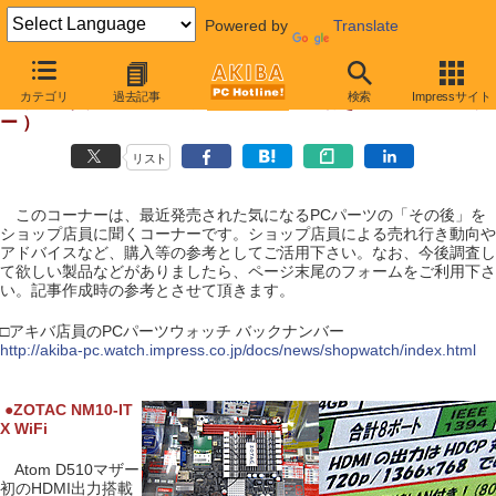
Powered by
Translate
【 2010年4月3日号 】
カテゴリ
過去記事
検索
Impressサイト
アキバ店員のPCパーツウォッチ（ HDMI付きAtom D510マザ
ー ）
リスト
このコーナーは、最近発売された気になるPCパーツの「その後」を
ショップ店員に聞くコーナーです。ショップ店員による売れ行き動向や
アドバイスなど、購入等の参考としてご活用下さい。なお、今後調査し
て欲しい製品などがありましたら、ページ末尾のフォームをご利用下さ
い。記事作成時の参考とさせて頂きます。
□アキバ店員のPCパーツウォッチ バックナンバー
http://akiba-pc.watch.impress.co.jp/docs/news/shopwatch/index.html
|
●
ZOTAC NM10-IT
X WiFi
Atom D510マザー
初のHDMI出力搭載