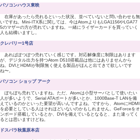
パソコンハウス東映
在庫があったら売れるといった状況、並べていないと問い合わせも無
いですね。Mini-ITX系に関しては、今はAtomよりもLGA1156やLGA77
5のマザーの方が売れていますね。一緒にライザーカードを買っていく
人も結構いますし。
クレバリー1号店
あればぽつぽつ売れていく感じです。対応解像度に制限はあります
が、デジタル出力を持つAtom D510搭載品は他にはありませんから
ね。DVIとHDMIが制限無く使える製品がほんと出てきて欲しいです
ね〜。
パソコン ショップ アーク
ぼちぼち売れていますね。ただ、Atomは小型サーバとして使いたい
人が多いようで、Serial ATAポートが多いとか、1000Base-T LANを備
えているのかといった要望が高いんですよね。ですから、AtomにHDMI
を必要としている人はそれほどいないのかもしれません。GeForceをオ
ンボード搭載しているとか、DVIを備えているとなると、また違ってく
るとは思いますけどね。
ドスパラ秋葉原本店