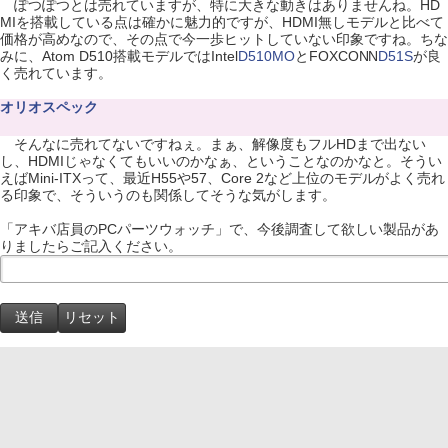
ぽつぽつとは売れていますが、特に大きな動きはありませんね。HD
MIを搭載している点は確かに魅力的ですが、HDMI無しモデルと比べて
価格が高めなので、その点で今一歩ヒットしていない印象ですね。ちな
みに、Atom D510搭載モデルではIntel
D510MO
とFOXCONN
D51S
が良
く売れています。
オリオスペック
そんなに売れてないですねぇ。まぁ、解像度もフルHDまで出ない
し、HDMIじゃなくてもいいのかなぁ、ということなのかなと。そうい
えばMini-ITXって、最近H55や57、Core 2など上位のモデルがよく売れ
る印象で、そういうのも関係してそうな気がします。
「アキバ店員のPCパーツウォッチ」で、今後調査して欲しい製品があ
りましたらご記入ください。