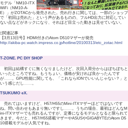
モデル「NM10-ITX
WiFi（NM10-A-
E）」がZOTACから発売された。売れ行きに関しては、一部のショップ
で「初回は売れた」という声があるものの、フルHD出力に対応してい
ない点などがネックになり、それほど目立った動きは見せていない。
□関連記事
【3月13日号】HDMI付きのAtom D510マザーが発売
http://akiba-pc.watch.impress.co.jp/hotline/20100313/etc_zotac.html
T-ZONE. PC DIY SHOP
初回は結構すぐに無くなりましたけど、次回入荷分からはぼちぼちと
いったところですね。もうちょい、価格が安ければ良かったんです
が……。GPU性能に関しても、「これならIONでいいんじゃない？」と
いう感じだし……。
TSUKUMO eX.
売れてはいますけど、H57/H55のMini-ITXマザーほどではないです
ね。問い合わせもあまり無いですし……。うちの場合、最初はどんなM
ini-ITXマザーでも売れるんですが、定番になるモデルとなると限られて
きます。今だと、H57/H55搭載マザーやASUSやGIGABYTEのAtom D5
10搭載モデルが人気ですね。