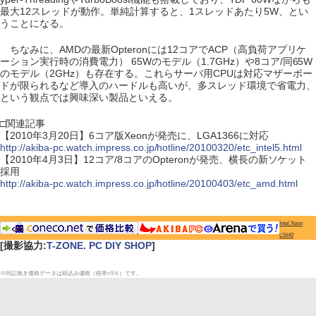
最大12スレッドが動作。単純計算すると、1スレッドあたり5W、とい
うことになる。
ちなみに、AMDの最新Opteronには12コアでACP（高負荷アプリケ
ーション実行時の消費電力） 65Wのモデル（1.7GHz）や8コア/同65W
のモデル（2GHz）も存在する。これらサーバ用CPUは対応マザーボー
ドが限られるなど導入のハードルも高いが、多スレッド環境で省電力、
という観点では興味深い製品といえる。
□関連記事
【2010年3月20日】6コア版Xeonが発売に、LGA1366に対応
http://akiba-pc.watch.impress.co.jp/hotline/20100320/etc_intel5.html
【2010年4月3日】12コア/8コアのOpteronが発売、横長の新ソケット
採用
http://akiba-pc.watch.impress.co.jp/hotline/20100403/etc_amd.html
Intel Xeon
L5640
[撮影協力:
T-ZONE. PC DIY SHOP
]
※特記無き価格データは税込み価格（税率=5％）です。