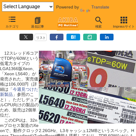
Powered by
Translate
【 2010年4月17日号 】
カテゴリ
過去記事
検索
Impressサイト
12スレッドで60Wの6コアXeon登場、LGA1366対応
リスト
12スレッド/6コア
でTDPが60Wという
低電力タイプの
LGA1366版Xeon、
「Xeon L5640」が
発売された。実売価
格は106,000円（詳
細は「
今週見つけた
新製品
」参照のこ
と）。ただしデュア
ルCPU向けの製品の
ため、販売は2個単
位だ。
このCPUは、32n
mプロセス製造のXe
onで、動作クロック2.26GHz、L3キャッシュ12MBというスペック。H
yper-ThreadingやTurboBoost機能も搭載しており、TDP 60Wながらも