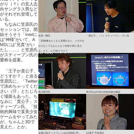
がり（？）の玄人志
向サングラス男など
がそれぞれ登壇して
いる。
ちなみに笠原氏の
セッションでは、開
始そうそう「Intelに
笠原一輝氏
「貴公子」（？）スティーブン・ザン氏
は“神様”がいて、A
「3D映像をたくさん見慣れると、メガネを
MDには“兄貴”がい
かけなくてもなんとなく内容が3Dに見え
たし……」と笠原氏
る」そう。エア3Dグラス？
がスティーブン氏の
愛称を提案。
「王子か貴公子、
どうすか？」と迫る
笠原氏に、「Twitter
で決めちゃってくだ
さい（汗」とたじろ
西川善司氏
西川氏はDX11の技術詳細を解説
ぐ場面もあった。ち
なみに「貴公子」ス
ティーブン氏、「技
術的興味で某美少女
ゲームをやってみた
が、ちゃんと3Dで
見えた」とか。
会場の3DディスプレイはLG2363D-PF。
LG電子 宇佐美氏