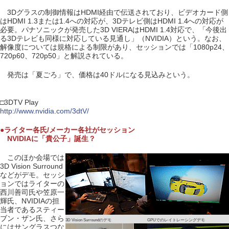
3Dグラスの制御情報はHDMI経由で伝送されており、ビデオカード側
はHDMI 1.3または1.4への対応が、3Dテレビ側はHDMI 1.4への対応が
必要。パナソニックが発売した3D VIERAはHDMI 1.4対応で、「今後出
る3Dテレビも同様に対応している見通し」（NVIDIA）という。なお、
解像度については規格による制限があり、セッションでは「1080p24、
720p60、720p50」と解説されている。
発売は「夏ごろ」で、価格は40ドルになる見込みという。
□3DTV Play
http://www.nvidia.com/3dtV/
●ライター各氏/メーカー各社がセッション
NVIDIAに「貴公子」誕生？
このほか会場では
3D Vision Surround
などがデモ。セッシ
ョンではライターの
西川善司氏や笠原一
輝氏、NVIDIAの担
当者であるスティー
ブン・ザン氏、さら
3D Vision Surroundのデモ
GPUでのレイトレーシングデモ
にはサングラスつな