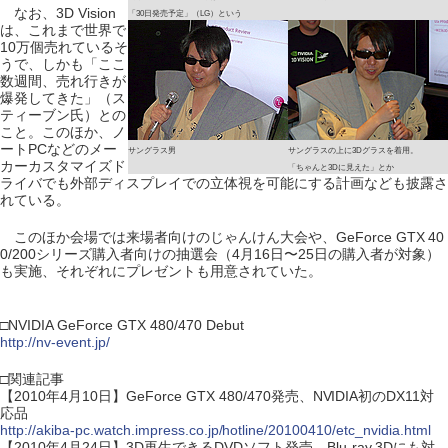
なお、3D Vision
「30日発売予定」（LG）という
は、これまで世界で
10万個売れているそ
うで、しかも「ここ
数週間、売れ行きが
爆発してきた」（ス
ティーブン氏）との
こと。このほか、ノ
ートPCなどのメー
サングラス男
サングラスの上に3Dグラスを着用。
カーカスタマイズド
「ちゃんと3Dに見えた」とか
ライバでも外部ディスプレイでの立体視を可能にする計画なども披露さ
れている。
このほか会場では来場者向けのじゃんけん大会や、GeForce GTX 40
0/200シリーズ購入者向けの抽選会（4月16日〜25日の購入者が対象）
も実施、それぞれにプレゼントも用意されていた。
□NVIDIA GeForce GTX 480/470 Debut
http://nv-event.jp/
□関連記事
【2010年4月10日】GeForce GTX 480/470発売、NVIDIA初のDX11対
応品
http://akiba-pc.watch.impress.co.jp/hotline/20100410/etc_nvidia.html
【2010年4月24日】3D再生できるDVDソフト発売、Blu-ray 3Dにも対