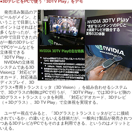
●3DテレビをPCで使う「3DTV Play」をデモ
発売済み製品のア
ピールがメイン、と
いうことで目新しい
ポイントはそれほど
多くなかったが、そ
の中で注目できたの
が一般の3Dテレビ
でPCゲームなどを
立体視できる
「3DTV Play」。
NVIDIAの立体視
システムである3D
Visionは「対応ビデ
オカード、対応液晶
ディスプレイ、3D
グラス+専用トランスミッタ（3D Vision）」を組み合わせるシステム
で、3Dグラスの制御はPCで行うが、「3DTV Play」では3Dテレビ側の
3Dグラス＋トランスミッタを利用、「対応ビデオカード、3Dテレビ
（＋3Dグラス）、3D TV Play」で立体視を実現する。
ユーザー視点でみると、「3Dグラスとトランスミッタがどこに接続
されているか」の違いともいえる技術だが、一般向け製品が発売されつ
つある3DテレビがPCでもそのまま利用できる、というのはメリットと
いえる。