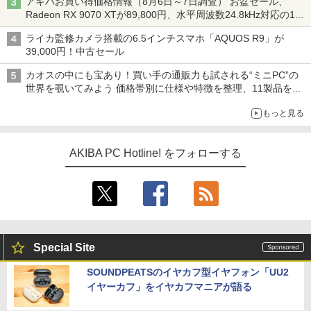
アキバお買い得価格情報（8月6日～7日調査） お盆セール、
Radeon RX 9070 XTが89,800円、水平周波数24.8kHz対応の17
型モニターが9,801円、暑さ指数連動セール ほか
ライカ監修カメラ搭載の6.5インチスマホ「AQUOS R9」が
39,000円！中古セール
カオスの中にも宝あり！買い手の通販力も試される“ミニPC”の
世界を覗いてみよう 価格帯別に仕様や特徴を整理、11製品をピ
ックアップ text by 石川 ひさよし
もっと見る
AKIBA PC Hotline! をフォローする
Special Site
SOUNDPEATSのイヤカフ型イヤフォン「UU2
イヤーカフ」をイヤカフマニアが語る