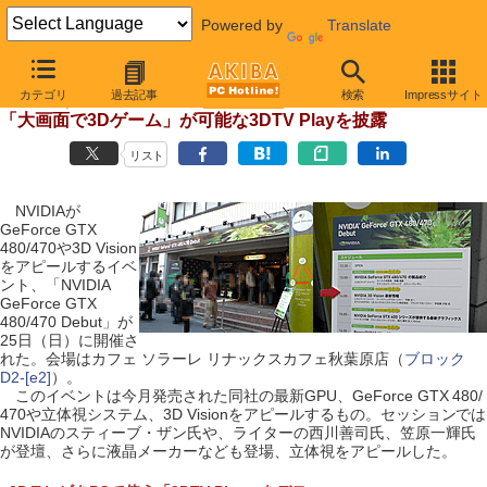
Powered by
Translate
【 2010年4月27日号 】
カテゴリ
過去記事
検索
Impressサイト
NVIDIAがGTX 480発売イベント実施、
「大画面で3Dゲーム」が可能な3DTV Playを披露
リスト
NVIDIAが
GeForce GTX
480/470や3D Vision
をアピールするイベ
ント、「NVIDIA
GeForce GTX
480/470 Debut」が
25日（日）に開催さ
れた。会場はカフェ ソラーレ リナックスカフェ秋葉原店（
ブロック
D2-[e2]
）。
このイベントは今月発売された同社の最新GPU、GeForce GTX 480/
470や立体視システム、3D Visionをアピールするもの。セッションでは
NVIDIAのスティーブ・ザン氏や、ライターの西川善司氏、笠原一輝氏
が登壇、さらに液晶メーカーなども登場、立体視をアピールした。