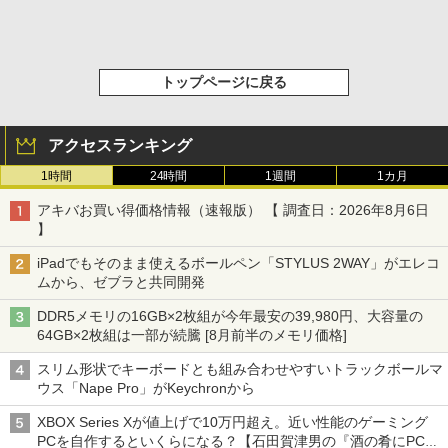
トップページに戻る
アクセスランキング
1時間
24時間
1週間
1カ月
アキバお買い得価格情報（速報版） 【 調査日：2026年8月6日
】
iPadでもそのまま使えるボールペン「STYLUS 2WAY」がエレコ
ムから、ゼブラと共同開発
DDR5メモリの16GB×2枚組が今年最安の39,980円、大容量の
64GB×2枚組は一部が続騰 [8月前半のメモリ価格]
スリム形状でキーボードとも組み合わせやすいトラックボールマ
ウス「Nape Pro」がKeychronから
XBOX Series Xが値上げで10万円超え。近い性能のゲーミング
PCを自作するといくらになる？【石田賀津男の『酒の肴にPCゲ