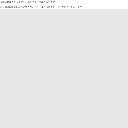
※製品名をクリックすると個別のグラフを表示します
※点線部は販売店が確認できなかった、または調査データがないことを示します