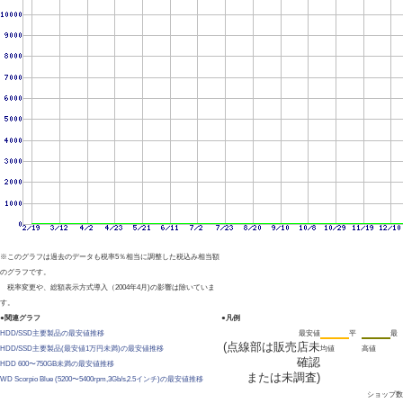
※このグラフは過去のデータも税率5％相当に調整した税込み相当額
のグラフです。
税率変更や、総額表示方式導入（2004年4月)の影響は除いていま
す。
●関連グラフ
●凡例
HDD/SSD主要製品の最安値推移
最安値
平
最
(点線部は販売店未
HDD/SSD主要製品(最安値1万円未満)の最安値推移
均値
高値
確認
HDD 600〜750GB未満の最安値推移
または未調査)
WD Scorpio Blue (5200〜5400rpm,3Gb/s,2.5インチ)の最安値推移
ショップ数