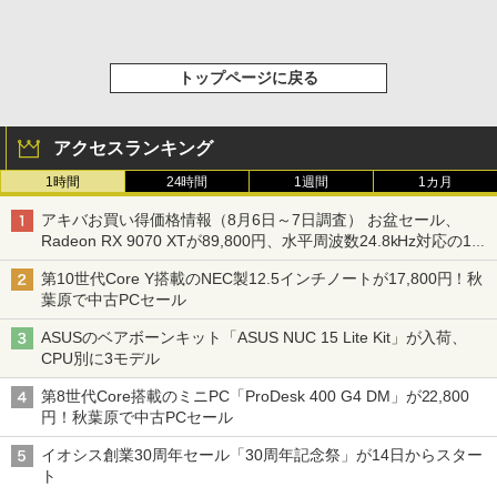
トップページに戻る
アクセスランキング
1時間
24時間
1週間
1カ月
アキバお買い得価格情報（8月6日～7日調査） お盆セール、
Radeon RX 9070 XTが89,800円、水平周波数24.8kHz対応の17
型モニターが9,801円、暑さ指数連動セール ほか
第10世代Core Y搭載のNEC製12.5インチノートが17,800円！秋
葉原で中古PCセール
ASUSのベアボーンキット「ASUS NUC 15 Lite Kit」が入荷、
CPU別に3モデル
第8世代Core搭載のミニPC「ProDesk 400 G4 DM」が22,800
円！秋葉原で中古PCセール
イオシス創業30周年セール「30周年記念祭」が14日からスター
ト