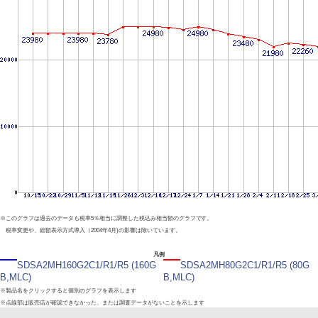
※このグラフは過去のデータも税率5％相当に調整した税込み相当額のグラフです。
税率変更や、総額表示方式導入（2004年4月)の影響は除いています。
凡例
SDSA2MH160G2C1/R1/R5 (160G
SDSA2MH80G2C1/R1/R5 (80G
B,MLC)
B,MLC)
※製品名をクリックすると個別のグラフを表示します
※点線部は販売店が確認できなかった、または調査データがないことを示します