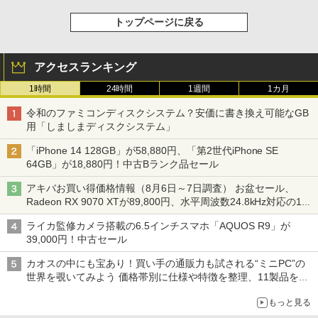
トップページに戻る
アクセスランキング
1時間
24時間
1週間
1カ月
令和のファミコンディスクシステム？安価に書き換え可能なGB
用「しましまディスクシステム」
「iPhone 14 128GB」が58,880円、「第2世代iPhone SE
64GB」が18,880円！中古Bランク品セール
アキバお買い得価格情報（8月6日～7日調査） お盆セール、
Radeon RX 9070 XTが89,800円、水平周波数24.8kHz対応の17
型モニターが9,801円、暑さ指数連動セール ほか
ライカ監修カメラ搭載の6.5インチスマホ「AQUOS R9」が
39,000円！中古セール
カオスの中にも宝あり！買い手の通販力も試される“ミニPC”の
世界を覗いてみよう 価格帯別に仕様や特徴を整理、11製品をピ
ックアップ text by 石川 ひさよし
もっと見る