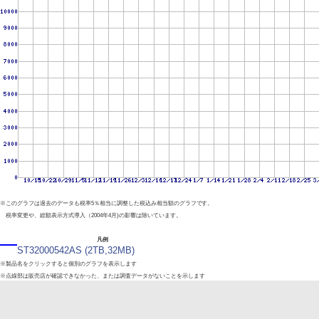
※このグラフは過去のデータも税率5％相当に調整した税込み相当額のグラフです。
税率変更や、総額表示方式導入（2004年4月)の影響は除いています。
凡例
ST32000542AS (2TB,32MB)
※製品名をクリックすると個別のグラフを表示します
※点線部は販売店が確認できなかった、または調査データがないことを示します