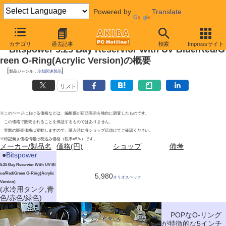
Powered by
Translate
2010年5月1日号
カテゴリ
過去記事
検索
Impressサイト
Bitspower 5.25 Bay Reservior With UV Blue/Red/G
reen O-Ring(Acrylic Version)の概要
[
]
製品ジャンル：
冷却関連製品
リスト
※このページにおける価格などは、編集部が店頭表示を独自に調査したものです。
この価格で販売されることを保証するものではありません。
実際の販売価格は変動しますので、購入時に各ショップ店頭にてご確認ください。
※特記無き価格情報は税込み価格（税率=5％）です。
メーカー/製品名
価格(円)
ショップ
備考
|
●
Bitspower
5.25 Bay Reservior With UV Bl
ue/Red/Green O-Ring(Acrylic
5,980
オリオスペック
Version)
(水冷用タンク,青
色/赤色/緑色)
POPなO-リング
が特徴的な5インチ