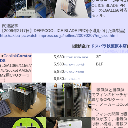
クーラー「DEEPCO
OL ICE BLADE PR
O」のLGA1156対応
モデル。
□関連記事
【2009年2月7日】DEEPCOOL ICE BLADE PRO(今週見つけた新製品)
http://akiba-pc.watch.impress.co.jp/hotline/20090207/ni_cice.html
[撮影協力:
ドスパラ秋葉原本店
]
[この製品だけ表示]
|
●
Coolink
Corator
5,980
3F
T-ZONE. PC DIY SHOP
DS
5,980
B1F
(LGA1366/1156/7
ツクモパソコン本店
75/Socket AM3/A
5,980
パソコンハウス東映
M2用CPUクーラ
6,980
ー)
オリオスペック
吸気側と排気側
でフィンのピッチが
異なるCPUクーラ
ー。メーカーはCool
ink。
フィンの間隔は吸
気側が広く、排気側
は狭い構造。搭載フ