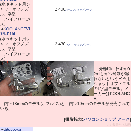
(水冷キット用シ
ャットオフノズ
2,490
パソコンショップ アーク
ル,L字型
,ハイフロー,メ
ス)
|
●
KOOLANCE
VL
3N-F10L
(水冷キット用シ
ャットオフノズ
2,430
パソコンショップ アーク
ル,L字型
,ハイフロー,メ
ス)
分離時にわずか0.
2mlしか冷却液が漏
れないという水冷用
シャットオフノズル
のL字型モデル。メ
ーカーはKOOLANC
E。
内径13mmのモデル(オス/メス)と、内径10mmのモデルが発売されて
いる。
[撮影協力:
パソコンショップ アーク
]
[この製品だけ表示]
|
●
Bitspower