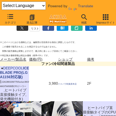
Powered by
Translate
ファン/冷却関連製品の新製品
2010年5月1日号
カテゴリ
過去記事
検索
Impressサイト
リスト
※このページにおける価格などは、編集部が店頭表示を独自に調査したものです。
この価格で販売されることを保証するものではありません。
実際の販売価格は変動しますので、購入時に各ショップ店頭にてご確認ください。
※特記無き価格情報は税込み価格（税率=5％）です。
メーカー/製品名
価格(円)
ショップ
備考
ファン/冷却関連製品
|
●
DEEPCOOL
ICE
BLADE PRO(LG
A1156対応版)
(
LGA1366/1156/775/Socket AM2/
3,980
2F
ドスパラ秋葉原本店
AM3/754/939用CPUクーラー
,ヒートパイプ
直接接触タイプ,
発光機能付き)
ヒートパイプ直
接接触タイプのCPU