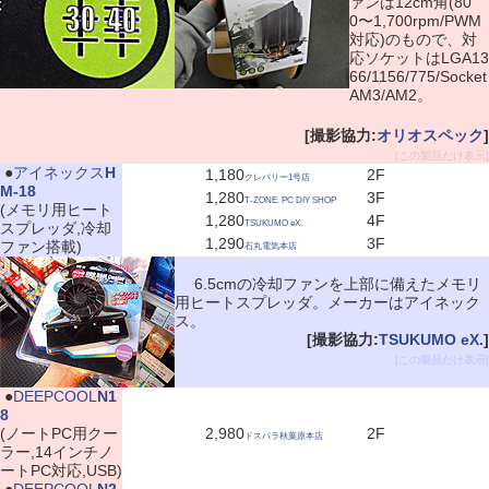
ァンは12cm角(80
0〜1,700rpm/PWM
対応)のもので、対
応ソケットはLGA13
66/1156/775/Socket
AM3/AM2。
[撮影協力:
オリオスペック
]
[この製品だけ表示]
|
●
アイネックス
H
1,180
2F
クレバリー1号店
M-18
1,280
3F
T-ZONE. PC DIY SHOP
(メモリ用ヒート
1,280
4F
TSUKUMO eX.
スプレッダ,冷却
1,290
3F
ファン搭載)
石丸電気本店
6.5cmの冷却ファンを上部に備えたメモリ
用ヒートスプレッダ。メーカーはアイネック
ス。
[撮影協力:
TSUKUMO eX.
]
[この製品だけ表示]
|
●
DEEPCOOL
N1
8
(ノートPC用クー
2,980
2F
ドスパラ秋葉原本店
ラー,14インチノ
ートPC対応,USB)