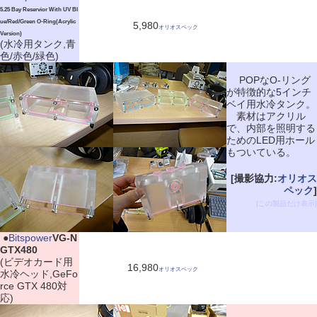
5.25 Bay Reservior With UV Bl
ue/Red/Green O-Ring(Acrylic
5,980
オリオスペック
Version)
(水冷用タンク,青
色/赤色/緑色)
POPなO-リング
が特徴的な5インチ
ベイ用水冷タンク。
素材はアクリル
で、内部を照明する
ためのLED用ホール
もついている。
[撮影協力:
オリオス
ペック
]
[この製品だけ表示]
|
●
Bitspower
VG-N
GTX480
(ビデオカード用
16,980
オリオスペック
水冷ヘッド,GeFo
rce GTX 480対
応)