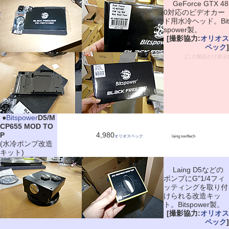
GeForce GTX 48
0対応のビデオカー
ド用水冷ヘッド。Bit
spower製。
[撮影協力:
オリオス
ペック
]
[この製品だけ表示]
|
●
Bitspower
D5/M
CP655 MOD TO
P
4,980
オリオスペック
laing swiftech
(水冷ポンプ改造
キット)
Laing D5などの
ポンプにG"1/4フィ
ッティングを取り付
けられる改造キッ
ト。Bitspower製。
[撮影協力:
オリオス
ペック
]