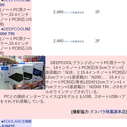
|
●
DEEPCOOL
N2
00
(ノートPC用クー
2,480
2F
ドスパラ秋葉原本店
ラー,15.4インチ
ノートPC対応,US
B)
|
●
DEEPCOOL
N2
000 TRI
(ノートPC用クー
2,480
2F
ドスパラ秋葉原本店
ラー,15.4インチ
ノートPC対応,US
B)
DEEPCOOLブランドのノートPC用クーラ
ー。14インチノートPC対応/6.5cmファン×2
基搭載の「N18」と15.4インチノートPC対応/
12cmファン×1基搭載の「N200」、15.4イン
チノートPC対応/青色LED付12cmファン×1 +
7cmファン×2基搭載の「N2000 TRI」の3モデ
ルがラインナップされている。
PCとの接続インターフェイスは3モデルともUSB。2ポートUSBハブ
をそれぞれ搭載している。
[撮影協力:
ドスパラ秋葉原本店
]
[この製品だけ表示]
|
●
KOOLANCE
MB
-ASM3E