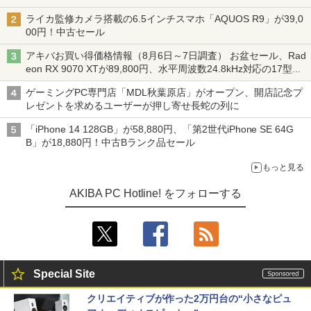
ライカ監修カメラ搭載の6.5インチスマホ「AQUOS R9」が39,0
00円！中古セール
アキバお買い得価格情報（8月6日～7日調査） お盆セール、Rad
eon RX 9070 XTが89,800円、水平周波数24.8kHz対応の17型モ
ニターが9,801円、暑さ指数連動セール ほか
ゲーミングPC専門店「MDL秋葉原店」がオープン、開店記念プ
レゼントを求めるユーザーが押し寄せ長蛇の列に
「iPhone 14 128GB」が58,880円、「第2世代iPhone SE 64G
B」が18,880円！中古Bランク品セール
もっと見る
AKIBA PC Hotline! をフォローする
Special Site
クリエイティブが作った2万円台の“小さなピュ