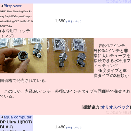
[この製品だけ表示]
|
●
Bitspower
G1/4" Silver Shinning Dual Ro
tary Angle/45-Degree Compre
1,680
.
ssion Fitting CC5 for ID 1/2" O
オリオスペック
D3/4" Tube
(水冷用フィッテ
ィング)
内径1/2インチ、
外径3/4インチと非
常に太いチューブを
接続できる水冷用フ
ィッティング。
45度タイプと90
度タイプの2種類が
同価格で発売されている。
このほか、内径3/8インチ・外径5/8インチタイプも同価格で発売され
ている。
[撮影協力:
オリオスペック
]
[この製品だけ表示]
|
●
aqua computer
DP Ultra 1l(ROT/
BLAU)
1,480
オリオスペック