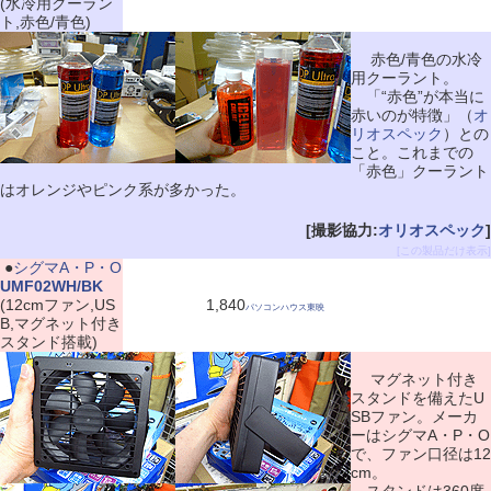
(水冷用クーラン
ト,赤色/青色)
赤色/青色の水冷
用クーラント。
「“赤色”が本当に
赤いのが特徴」（
オ
リオスペック
）との
こと。これまでの
「赤色」クーラント
はオレンジやピンク系が多かった。
[撮影協力:
オリオスペック
]
[この製品だけ表示]
|
●
シグマA・P・O
UMF02WH/BK
(12cmファン,US
1,840
パソコンハウス東映
B,マグネット付き
スタンド搭載)
マグネット付き
スタンドを備えたU
SBファン。メーカ
ーはシグマA・P・O
で、ファン口径は12
cm。