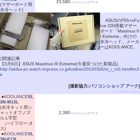
23,580
パソコンショップ アーク
(マザーボード用
水冷ヘッド)
ASUSのP55+nFo
rce 200搭載マザー
ボード「Maximus II
I Extreme」向けの
水冷ヘッド。メーカ
ーはKOOLANCE。
□関連記事
【3月6日】ASUS Maximus III Extreme(今週見つけた新製品)
http://akiba-pc.watch.impress.co.jp/hotline/20100306/ni_i_m5.html#m3
e
[撮影協力:
パソコンショップ アーク
]
[この製品だけ表示]
|
●
KOOLANCE
VL
3N-M13L
(水冷キット用シ
ャットオフノズ
2,380
パソコンショップ アーク
ル,L字型
,ハイフロー,オ
ス)
|
●
KOOLANCE
VL
3N-F13L