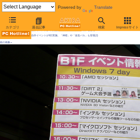
Powered by
Translate
AKIBA PC Hotline! 2010年5月8日号
カテゴリ
過去記事
検索
Impressサイト
自作イベントが9日実施、「神様」や「改造バカ」も登場
自作イベントが9日実施、「神様」や「改造バカ」も登場(2)
前の画像←