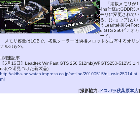
「搭載メモリが1.
4ns仕様のGDDR3メ
モリに変更されてい
る」(ショップ)とい
うLeadtek製GeForc
e GTS 250ビデオカ
ード。
メモリ容量は1GBで、搭載クーラーは隣接スロットを占有するオリジ
ナルのもの。
□関連記事
【5月15日】Leadtek WinFast GTS 250 512mb(WFGTS250-512V3 1.4
ns)(今週見つけた新製品)
http://akiba-pc.watch.impress.co.jp/hotline/20100515/ni_cwin25014.ht
ml
[撮影協力:
ドスパラ秋葉原本店
]