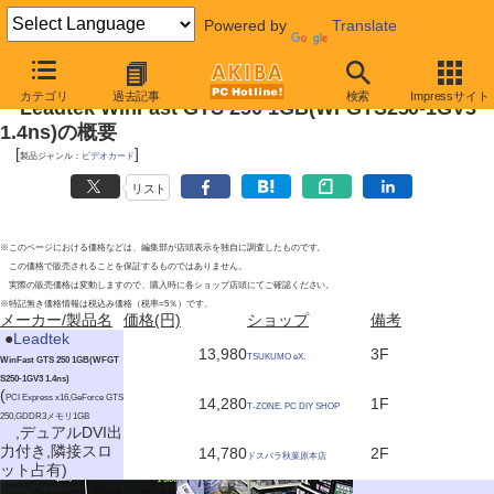
Powered by
Translate
2010年5月29日号
カテゴリ
過去記事
検索
Impressサイト
Leadtek WinFast GTS 250 1GB(WFGTS250-1GV3
1.4ns)の概要
[
]
製品ジャンル：
ビデオカード
リスト
※このページにおける価格などは、編集部が店頭表示を独自に調査したものです。
この価格で販売されることを保証するものではありません。
実際の販売価格は変動しますので、購入時に各ショップ店頭にてご確認ください。
※特記無き価格情報は税込み価格（税率=5％）です。
メーカー/製品名
価格(円)
ショップ
備考
|
●
Leadtek
13,980
3F
TSUKUMO eX.
WinFast GTS 250 1GB(WFGT
S250-1GV3 1.4ns)
(
PCI Express x16,GeForce GTS
14,280
1F
T-ZONE. PC DIY SHOP
250,GDDR3メモリ1GB
,デュアルDVI出
力付き,隣接スロ
14,780
2F
ドスパラ秋葉原本店
ット占有)