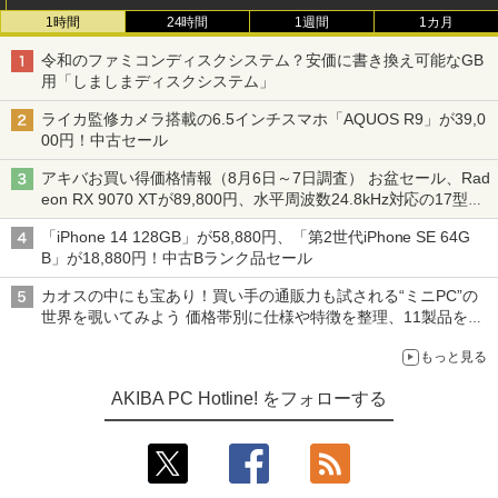
1時間
24時間
1週間
1カ月
令和のファミコンディスクシステム？安価に書き換え可能なGB
用「しましまディスクシステム」
ライカ監修カメラ搭載の6.5インチスマホ「AQUOS R9」が39,0
00円！中古セール
アキバお買い得価格情報（8月6日～7日調査） お盆セール、Rad
eon RX 9070 XTが89,800円、水平周波数24.8kHz対応の17型モ
ニターが9,801円、暑さ指数連動セール ほか
「iPhone 14 128GB」が58,880円、「第2世代iPhone SE 64G
B」が18,880円！中古Bランク品セール
カオスの中にも宝あり！買い手の通販力も試される“ミニPC”の
世界を覗いてみよう 価格帯別に仕様や特徴を整理、11製品をピ
ックアップ text by 石川 ひさよし
もっと見る
AKIBA PC Hotline! をフォローする