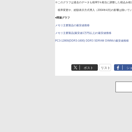
※このグラフは過去のデータも税率5％相当に調整した税込み相
税率変更や、総額表示方式導入（2004年4月)の影響は除いて
●関連グラフ
メモリ主要製品の最安値推移
メモリ主要製品(最安値1万円以上)の最安値推移
PC3-12800(DDR3-1600) DDR3 SDRAM DIMMの最安値推移
ポスト
リスト
シ