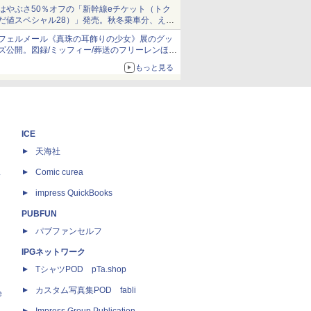
当選無効分
はやぶさ50％オフの「新幹線eチケット（トク
だ値スペシャル28）」発売。秋冬乗車分、えき
ねっと限定
フェルメール《真珠の耳飾りの少女》展のグッ
ズ公開。図録/ミッフィー/葬送のフリーレンほ
か、注目ブランドコラボが実現
もっと見る
ICE
天海社
ス
Comic curea
impress QuickBooks
PUBFUN
パブファンセルフ
IPGネットワーク
TシャツPOD pTa.shop
カスタム写真集POD fabli
e