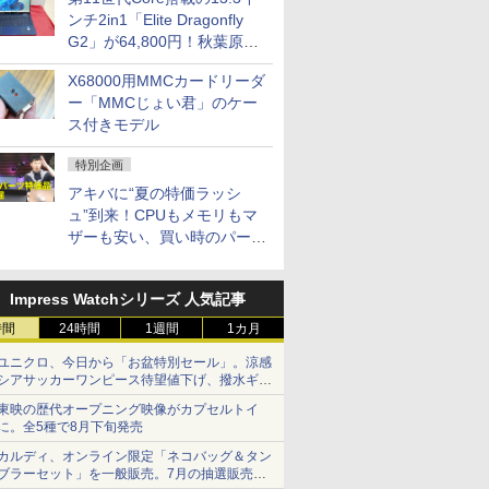
ンチ2in1「Elite Dragonfly
G2」が64,800円！秋葉原で
中古PCセール
X68000用MMCカードリーダ
ー「MMCじょい君」のケー
ス付きモデル
特別企画
アキバに“夏の特価ラッシ
ュ”到来！CPUもメモリもマ
ザーも安い、買い時のパーツ
は？【8月7日(金)22時配信】
Impress Watchシリーズ 人気記事
時間
24時間
1週間
1カ月
ユニクロ、今日から「お盆特別セール」。涼感
シアサッカーワンピース待望値下げ、撥水ギア
ショーツは1990円に
東映の歴代オープニング映像がカプセルトイ
に。全5種で8月下旬発売
カルディ、オンライン限定「ネコバッグ＆タン
ブラーセット」を一般販売。7月の抽選販売の