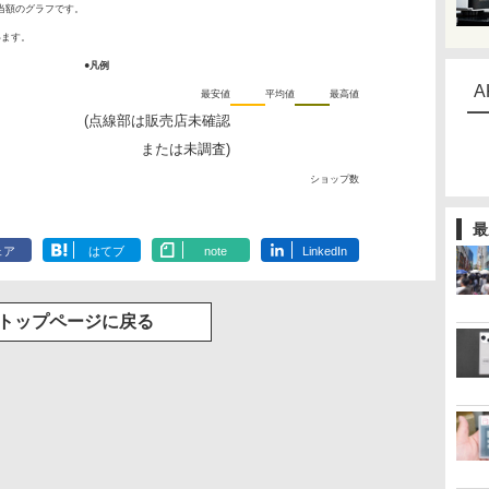
当額のグラフです。
います。
●凡例
A
最安値
平均値
最高値
(点線部は販売店未確認
または未調査)
ショップ数
最
ェア
はてブ
note
LinkedIn
トップページに戻る