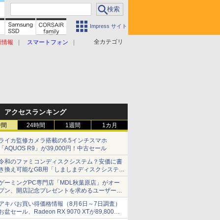
Impress サイト
全カテゴリ
原情報
スマートフォン
アクセスランキング
時間
24時間
1週間
1カ月
ライカ監修カメラ搭載の6.5インチスマホ
「AQUOS R9」が39,000円！中古セール
令和のファミコンディスクシステム？安価に書
き換え可能なGB用「しましまディスクシステ
ム」
ゲーミングPC専門店「MDL秋葉原店」がオー
プン、開店記念プレゼントを求めるユーザーが
押し寄せ長蛇の列に
アキバお買い得価格情報（8月6日～7日調査）
お盆セール、Radeon RX 9070 XTが89,800
円、水平周波数24.8kHz対応の17型モニターが