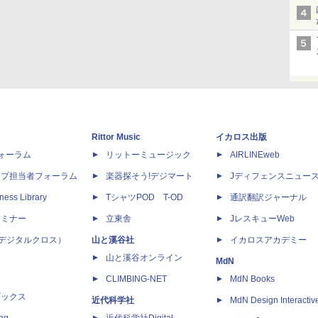
Rittor Music
イカロス出版
dフォーラム
リットーミュージック
AIRLINEweb
ップ担当者フォーラム
楽器探そう!デジマート
Jディフェンスニュー
ness Library
TシャツPOD T-OD
通訳翻訳ジャーナル
セミナー
立東舎
JレスキューWeb
 X（デジタルクロス）
山と溪谷社
イカロスアカデミー
山と溪谷オンライン
MdN
CLIMBING-NET
MdN Books
ブックス
近代科学社
MdN Design Interactiv