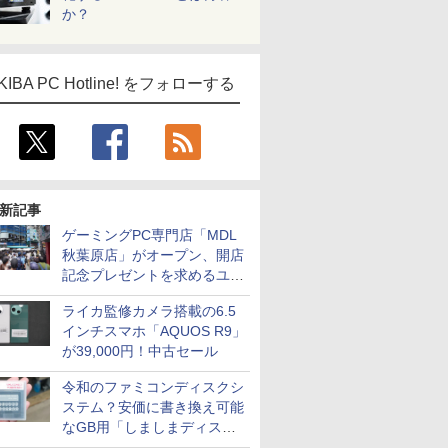
か？
KIBA PC Hotline! をフォローする
新記事
ゲーミングPC専門店「MDL
秋葉原店」がオープン、開店
記念プレゼントを求めるユー
ザーが押し寄せ長蛇の列に
ライカ監修カメラ搭載の6.5
インチスマホ「AQUOS R9」
が39,000円！中古セール
令和のファミコンディスクシ
ステム？安価に書き換え可能
なGB用「しましまディスク
システム」