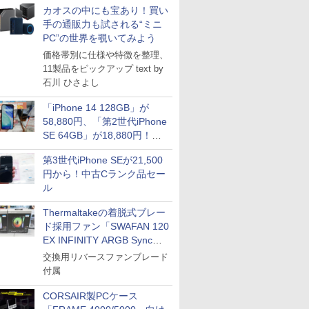
カオスの中にも宝あり！買い
手の通販力も試される“ミニ
PC”の世界を覗いてみよう
価格帯別に仕様や特徴を整理、
11製品をピックアップ text by
石川 ひさよし
「iPhone 14 128GB」が
58,880円、「第2世代iPhone
SE 64GB」が18,880円！中
古Bランク品セール
第3世代iPhone SEが21,500
円から！中古Cランク品セー
ル
Thermaltakeの着脱式ブレー
ド採用ファン「SWAFAN 120
EX INFINITY ARGB Sync」
に単品パッケージ
交換用リバースファンブレード
付属
CORSAIR製PCケース