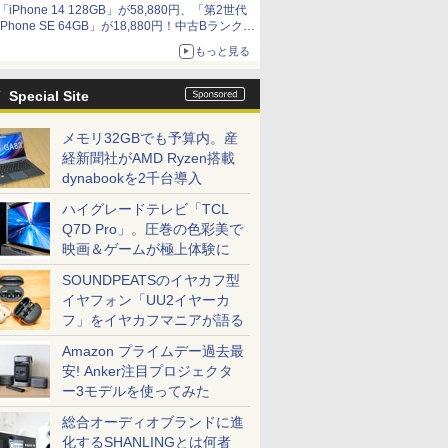
「iPhone 14 128GB」が58,880円、「第2世代
9,801円、暑さ指数連動セール ほか
iPhone SE 64GB」が18,880円！中古Bランク品
セール
もっと見る
Special Site
メモリ32GBでも予算内。産
経新聞社がAMD Ryzen搭載
dynabookを2千台導入
ハイグレードテレビ「TCL
Q7D Pro」。圧巻の色彩美で
映画＆ゲームが極上体験に
SOUNDPEATSのイヤカフ型
イヤフォン「UU2イヤーカ
フ」をイヤカフマニアが語る
Amazon プライムデー過去最
安! Anker注目プロジェクタ
ー3モデルを使ってみた
総合オーディオブランドに進
化するSHANLINGとは何者