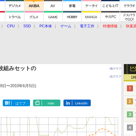
CPU
SSD
PC本体
ゲーム
電子工作
特価情報
秋葉
グルメ
イベント
価格動向
B×3枚組みセットの
↑前グラフ
↓次グラフ
1
28日〜2010年6月5日)
はてブ
note
LinkedIn