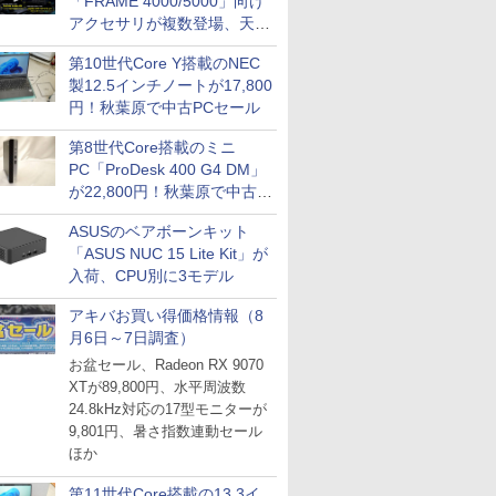
「FRAME 4000/5000」向け
アクセサリが複数登場、天然
木製パネルや背面コネクタ対
第10世代Core Y搭載のNEC
応トレイなど
製12.5インチノートが17,800
円！秋葉原で中古PCセール
第8世代Core搭載のミニ
PC「ProDesk 400 G4 DM」
が22,800円！秋葉原で中古
PCセール
ASUSのベアボーンキット
「ASUS NUC 15 Lite Kit」が
入荷、CPU別に3モデル
アキバお買い得価格情報（8
月6日～7日調査）
お盆セール、Radeon RX 9070
XTが89,800円、水平周波数
24.8kHz対応の17型モニターが
9,801円、暑さ指数連動セール
ほか
第11世代Core搭載の13.3イ