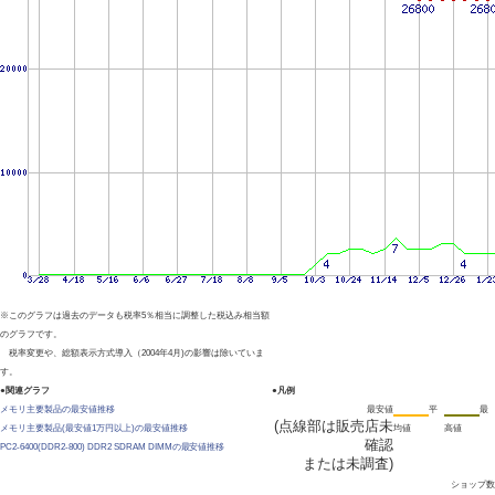
※このグラフは過去のデータも税率5％相当に調整した税込み相当額
のグラフです。
税率変更や、総額表示方式導入（2004年4月)の影響は除いていま
す。
●関連グラフ
●凡例
メモリ主要製品の最安値推移
最安値
平
最
(点線部は販売店未
メモリ主要製品(最安値1万円以上)の最安値推移
均値
高値
確認
PC2-6400(DDR2-800) DDR2 SDRAM DIMMの最安値推移
または未調査)
ショップ数