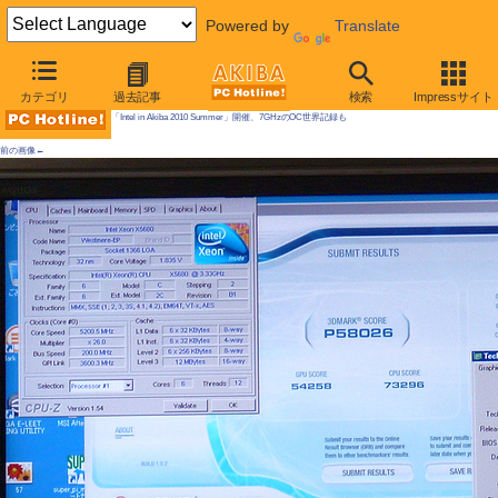
Powered by
Translate
AKIBA PC Hotline! 2010年6月19日号
カテゴリ
過去記事
検索
Impressサイト
「Intel in Akiba 2010 Summer」開催、7GHzのOC世界記録も
前の画像←