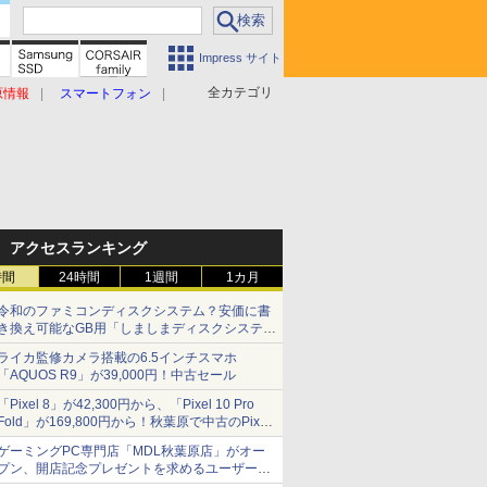
Impress サイト
全カテゴリ
原情報
スマートフォン
アクセスランキング
時間
24時間
1週間
1カ月
令和のファミコンディスクシステム？安価に書
き換え可能なGB用「しましまディスクシステ
ム」
ライカ監修カメラ搭載の6.5インチスマホ
「AQUOS R9」が39,000円！中古セール
「Pixel 8」が42,300円から、「Pixel 10 Pro
Fold」が169,800円から！秋葉原で中古のPixel
シリーズがお買い得
ゲーミングPC専門店「MDL秋葉原店」がオー
プン、開店記念プレゼントを求めるユーザーが
押し寄せ長蛇の列に