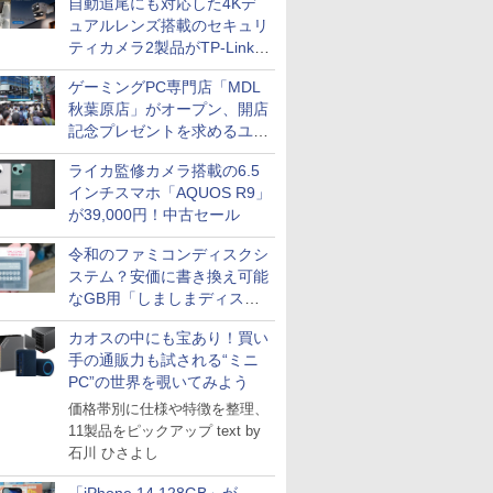
自動追尾にも対応した4Kデ
ュアルレンズ搭載のセキュリ
ティカメラ2製品がTP-Linkか
ら
ゲーミングPC専門店「MDL
秋葉原店」がオープン、開店
記念プレゼントを求めるユー
ザーが押し寄せ長蛇の列に
ライカ監修カメラ搭載の6.5
インチスマホ「AQUOS R9」
が39,000円！中古セール
令和のファミコンディスクシ
ステム？安価に書き換え可能
なGB用「しましまディスク
システム」
カオスの中にも宝あり！買い
手の通販力も試される“ミニ
PC”の世界を覗いてみよう
価格帯別に仕様や特徴を整理、
11製品をピックアップ text by
石川 ひさよし