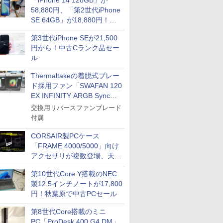
「iPhone 14 128GB」が
58,880円、「第2世代iPhone
SE 64GB」が18,880円！中
古Bランク品セール
第3世代iPhone SEが21,500
円から！中古Cランク品セー
ル
Thermaltakeの着脱式ブレー
ド採用ファン「SWAFAN 120
EX INFINITY ARGB Sync」
に単品パッケージ
交換用リバースファンブレード
付属
CORSAIR製PCケース
「FRAME 4000/5000」向け
アクセサリが複数登場、天然
木製パネルや背面コネクタ対
第10世代Core Y搭載のNEC
応トレイなど
製12.5インチノートが17,800
円！秋葉原で中古PCセール
第8世代Core搭載のミニ
PC「ProDesk 400 G4 DM」