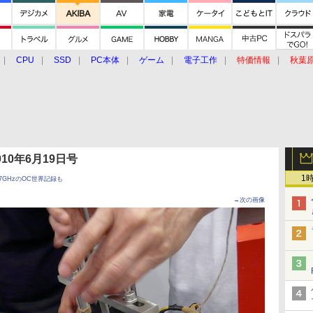
CPU
SSD
PC本体
ゲーム
電子工作
特価情報
秋葉
グルメ
イベント
価格動向
 2010年6月19日号
1
」開催、7GHzのOC世界記録も
→次の画像