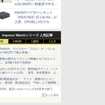
が22,800円！秋葉原で中古
PCセール
ASUSのベアボーンキット
「ASUS NUC 15 Lite Kit」が
入荷、CPU別に3モデル
Impress Watchシリーズ 人気記事
時間
24時間
1週間
1カ月
Amazon、ウイスキー「フロム・ザ・バレル」
が“4402円”で再び登場！
東映の歴代オープニング映像がカプセルトイ
に。全5種で8月下旬発売
はやぶさ50％オフの「新幹線eチケット（トク
だ値スペシャル28）」発売。秋冬乗車分、えき
ねっと限定
第3期放送記念！ アニメ「薬屋のひとりご
と」第1期・第2期全話を「TVer」にて期間限定
で順次無料配信開始
KDDI、楽天へのローミングを9月末で終了
もっと見る