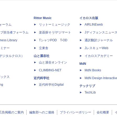
Rittor Music
イカロス出版
dフォーラム
リットーミュージック
AIRLINEweb
ップ担当者フォーラム
楽器探そう!デジマート
Jディフェンスニュー
ness Library
TシャツPOD T-OD
通訳翻訳ジャーナル
セミナー
立東舎
JレスキューWeb
 X（デジタルクロス）
山と溪谷社
イカロスアカデミー
山と溪谷オンライン
MdN
CLIMBING-NET
MdN Books
ブックス
近代科学社
MdN Design Interactiv
ing
近代科学社Digital
テックリブ
TechLib
広告掲載のご案内
編集部へのご連絡
プライバシーポリシー
会社概要