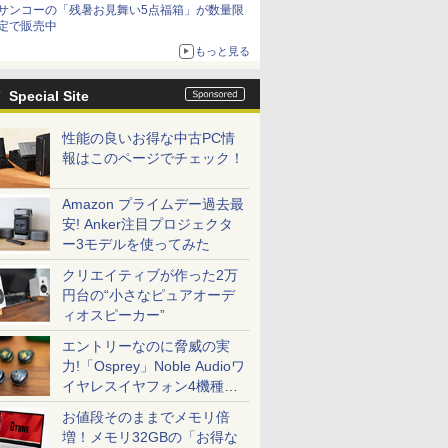
サンコーの「残暑お見舞い5点福箱」が数量限
定で販売中
もっと見る
Special Site
性能の良いお得な中古PC情
報はこのページでチェック！
Amazon プライムデー過去最
安! Anker注目プロジェクタ
ー3モデルを使ってみた
クリエイティブが作った2万
円台の“小さなピュアオーデ
ィオスピーカー”
エントリーなのに脅威の実
力!「Osprey」Noble Audioワ
イヤレスイヤフォン4機種を
一気に聴く
お値段そのままでメモリ倍
増！メモリ32GBの「お得な