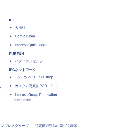
ICE
天海社
ス
Comic curea
impress QuickBooks
PUBFUN
パブファンセルフ
IPGネットワーク
TシャツPOD pTa.shop
カスタム写真集POD fabli
e
Impress Group Publication
Information
インプレスグループ
特定商取引法に基づく表示