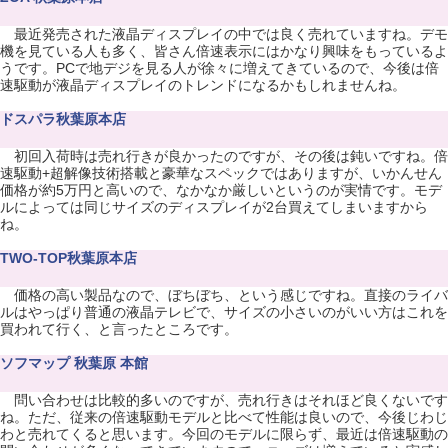
最近発売された液晶ディスプレイの中では良く売れていますね。デモ
機を見ている人も多く、皆さん倍速表示にはかなり興味をもっているよ
うです。PCで地デジを見る人が徐々に増えてきているので、今後は倍
速駆動が液晶ディスプレイのトレンドになるかもしれませんね。
ドスパラ秋葉原本店
初回入荷時は売れ行きが良かったのですが、その後は鈍いですね。倍
速駆動+超解像技術搭載と豪華なスペックではありますが、いかんせん
価格が約5万円と高いので、なかなか厳しいというのが実情です。モデ
ルによっては同じサイズのディスプレイが2台買えてしまいますから
ね。
TWO-TOP秋葉原本店
価格の高い製品なので、ぼちぼち、という感じですね。直接のライバ
ルはやっぱり普通の液晶テレビで、サイズの小さいのがいい方はこれを
買われて行く、と言ったところです。
ソフマップ 秋葉原 本館
問い合わせは比較的多いのですが、売れ行きはそれほど良くないです
ね。ただ、従来の倍速駆動モデルと比べて性能は良いので、今後じわじ
わと売れてくると思います。今回のモデルに限らず、最近は倍速駆動の