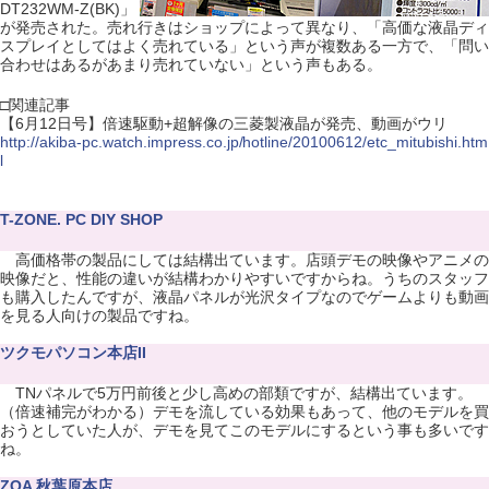
DT232WM-Z(BK)」
が発売された。売れ行きはショップによって異なり、「高価な液晶ディ
スプレイとしてはよく売れている」という声が複数ある一方で、「問い
合わせはあるがあまり売れていない」という声もある。
□関連記事
【6月12日号】倍速駆動+超解像の三菱製液晶が発売、動画がウリ
http://akiba-pc.watch.impress.co.jp/hotline/20100612/etc_mitubishi.htm
l
T-ZONE. PC DIY SHOP
高価格帯の製品にしては結構出ています。店頭デモの映像やアニメの
映像だと、性能の違いが結構わかりやすいですからね。うちのスタッフ
も購入したんですが、液晶パネルが光沢タイプなのでゲームよりも動画
を見る人向けの製品ですね。
ツクモパソコン本店II
TNパネルで5万円前後と少し高めの部類ですが、結構出ています。
（倍速補完がわかる）デモを流している効果もあって、他のモデルを買
おうとしていた人が、デモを見てこのモデルにするという事も多いです
ね。
ZOA 秋葉原本店