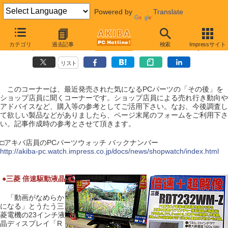
Powered by
Translate
【 2010年7月3日号 】
カテゴリ
過去記事
検索
Impressサイト
アキバ店員のPCパーツウォッチ（ 三菱 倍速駆動液晶 ）
リスト
このコーナーは、最近発売された気になるPCパーツの「その後」を
ショップ店員に聞くコーナーです。ショップ店員による売れ行き動向や
アドバイスなど、購入等の参考としてご活用下さい。なお、今後調査し
て欲しい製品などがありましたら、ページ末尾のフォームをご利用下さ
い。記事作成時の参考とさせて頂きます。
□アキバ店員のPCパーツウォッチ バックナンバー
http://akiba-pc.watch.impress.co.jp/docs/news/shopwatch/index.html
|
●
三菱 倍速駆動液晶
「動画がなめらか
になる」とうたう三
菱電機の23インチ液
晶ディスプレイ「R