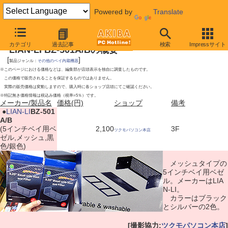
Powered by
Translate
2010年7月10日号
カテゴリ
過去記事
検索
Impressサイト
LIAN-LI BZ-501A/Bの概要
[
]
製品ジャンル：
その他のベイ内蔵機器
※このページにおける価格などは、編集部が店頭表示を独自に調査したものです。
この価格で販売されることを保証するものではありません。
実際の販売価格は変動しますので、購入時に各ショップ店頭にてご確認ください。
※特記無き価格情報は税込み価格（税率=5％）です。
メーカー/製品名
価格(円)
ショップ
備考
|
●
LIAN-LI
BZ-501
A/B
(5インチベイ用ベ
2,100
3F
ツクモパソコン本店
ゼル,メッシュ,黒
色/銀色)
メッシュタイプの
5インチベイ用ベゼ
ル。メーカーはLIA
N-LI。
カラーはブラック
とシルバーの2色。
[撮影協力:
ツクモパソコン本店
]