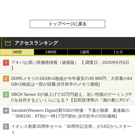
トップページに戻る
アクセスランキング
1時間
24時間
1週間
1カ月
アキバお買い得価格情報（速報版） 【 調査日：2026年8月6日
】
DDR5メモリの16GB×2枚組が今年最安の39,980円、大容量の64
GB×2枚組は一部が続騰 [8月前半のメモリ価格]
XBOX Series Xが値上げで10万円超え。近い性能のゲーミングP
Cを自作するといくらになる？【石田賀津男の『酒の肴にPCゲ
ーム』】
Sandisk(Western Digital)製SSDの特価・下落が顕著、最速級の
「SN8100」8TBが一時17万円割れ [8月前半のSSD価格]
イオシス創業30周年セール「30周年記念祭」が14日からスター
ト