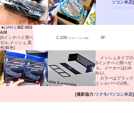
ソコン本店
]
[この製品だけ表示]
|
●
LIAN-LI
BZ-501
A/B
(5インチベイ用ベ
2,100
3F
ツクモパソコン本店
ゼル,メッシュ,黒
色/銀色)
メッシュタイプの
5インチベイ用ベゼ
ル。メーカーはLIA
N-LI。
カラーはブラック
とシルバーの2色。
[撮影協力:
ツクモパソコン本店
]
[この製品だけ表示]