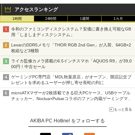
アクセスランキング
1時間
24時間
1週間
1カ月
令和のファミコンディスクシステム？安価に書き換え可能なGB
用「しましまディスクシステム」
LexarのDDR5メモリ「THOR RGB 2nd Gen」が入荷、64GB×2
枚組など3種類
ライカ監修カメラ搭載の6.5インチスマホ「AQUOS R9」が39,0
00円！中古セール
ゲーミングPC専門店「MDL秋葉原店」がオープン、開店記念プ
レゼントを求めるユーザーが押し寄せ長蛇の列に
microATXマザーが2枚搭載できる巨大PCケース、USBケーブル
チェッカー、Noctua×Pulsarコラボのファン内蔵ゲーミングマウ
ス、キーボード配布に多数の人が殺到 ほか 秋葉原の気になるニ
もっと見る
ュース（8月3日～9日分）
AKIBA PC Hotline! をフォローする