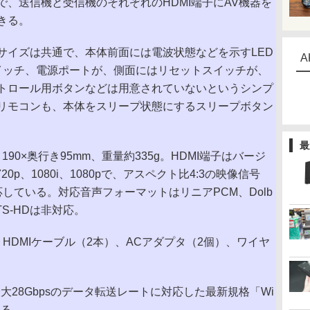
、送信機と受信機のそれぞれのHDMI端子にAV機器を
きる。
イズは共通で、本体前面には電波状態などを示すLED
A
スイッチ、電源ポートが、側面にはリセットスイッチが、
トロール用ボタンなどは用意されていないというシンプ
リモコンも、本体をスリープ状態にするスリープボタン
最
90×奥行き95mm、重量約335g。HDMI端子はバージ
20p、1080i、1080pで、アスペクト比4:3の映像信号
も対応している。対応音声フォーマットはリニアPCM、Dolb
とDTS-HDは非対応。
DMIケーブル（2本）、ACアダプタ（2個）、ワイヤ
最大28Gbpsのデータ転送レートに対応した最新規格「Wi
いる。