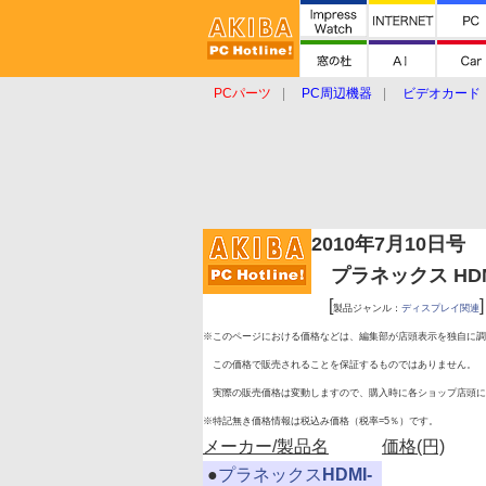
PCパーツ
PC周辺機器
ビデオカード
タブレット
おもしろグッズ
ショップ
2010年7月10日号
プラネックス HDM
[
]
製品ジャンル：
ディスプレイ関連
※このページにおける価格などは、編集部が店頭表示を独自に調
この価格で販売されることを保証するものではありません。
実際の販売価格は変動しますので、購入時に各ショップ店頭に
※特記無き価格情報は税込み価格（税率=5％）です。
メーカー/製品名
価格(円)
|
●
プラネックス
HDMI-