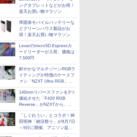
ス
Comic curea
ングタブレットなどがお得！
楽天お買い物マラソン
impress QuickBooks
PUBFUN
準固体モバイルバッテリーな
どグリーンハウス製品がお
パブファンセルフ
得！楽天お買い物マラソン
IPGネットワーク
LexarのmicroSD Expressカ
TシャツPOD pTa.shop
ードリーダーが入荷、価格は
カスタム写真集POD fabli
ve
7,500円
Impress Group Publication Informa
鮮やかなマルチゾーンRGBラ
tion
イティングが特徴のケースフ
ァン「NZXT Ultra RGB」が
発売、計8製品
140mmリバースファンを3つ
連結させた「F420 RGB
Reverse」がNZXTから、単
一フレーム採用
「しぐれうい」とコラボ！神
田明神「納涼祭り」が8月7日
～9日に開催、アニソン盆踊
りや屋台グルメなどもあり