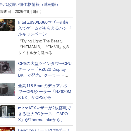
キバお買い得価格情報（速報版）
 調査日：2026年8月6日 】
Intel Z890/B860マザーの購
入でゲームがもらえるバンド
ルキャンペーン
『Dying Light: The Beast』
『HITMAN 3』『Civ VII』の3
タイトルから選べる
CPSの大型ツインタワーCPU
クーラー「RZ820 Display
BK」が発売、クーラートッ
プに5インチ液晶搭載
全高118.5mmのデュアルタ
ワーCPUクーラー「RZ620M
X BK」がCPSから
microATXマザーが2枚搭載で
きる巨大PCケース「CAPO
ICE
X」がThermaltakeから、カ
ラーは2色
天海社
LenovoのノートPCやゲーミ