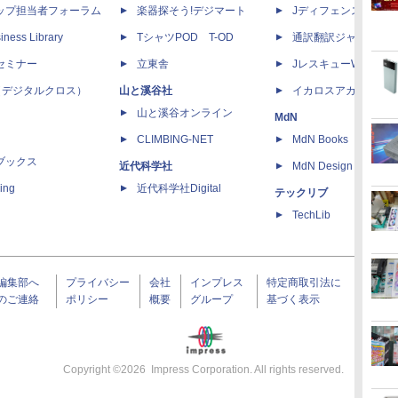
ップ担当者フォーラム
楽器探そう!デジマート
Jディフェンスニュー
iness Library
TシャツPOD T-OD
通訳翻訳ジャーナル
セミナー
立東舎
JレスキューWeb
 X（デジタルクロス）
山と溪谷社
イカロスアカデミー
山と溪谷オンライン
MdN
CLIMBING-NET
MdN Books
ブックス
近代科学社
MdN Design Interacti
ing
近代科学社Digital
テックリブ
TechLib
編集部へ
プライバシー
会社
インプレス
特定商取引法に
のご連絡
ポリシー
概要
グループ
基づく表示
Copyright ©
2026
Impress Corporation. All rights reserved.