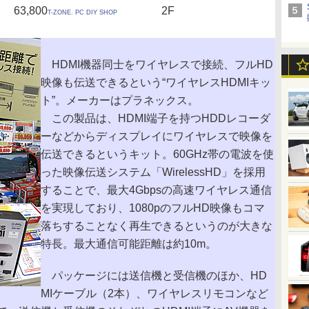
63,800
2F
T-ZONE. PC DIY SHOP
HDMI機器同士をワイヤレスで接続、フルHD
映像も伝送できるという“ワイヤレスHDMIキッ
ト”。メーカーはプラネックス。
この製品は、HDMI端子を持つHDDレコーダ
ーなどからディスプレイにワイヤレスで映像を
伝送できるというキット。60GHz帯の電波を使
った映像伝送システム「WirelessHD」を採用
することで、最大4Gbpsの高速ワイヤレス通信
を実現しており、1080pのフルHD映像もコマ
落ちすることなく再生できるというのが大きな
特長。最大通信可能距離は約10m。
パッケージには送信機と受信機のほか、HD
MIケーブル（2本）、ワイヤレスリモコンなど