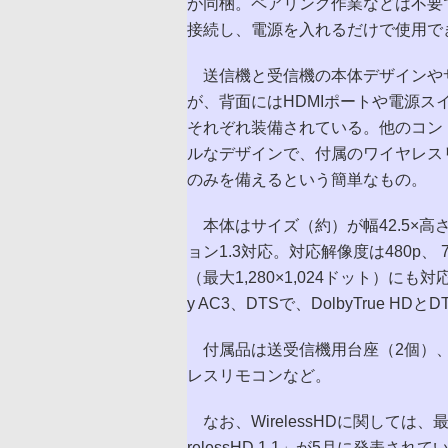
が同梱。ペアリング作業などは不要で
接続し、電源を入れるだけで使用で
送信機と受信機の本体デザインやサ
が、背面にはHDMIポートや電源
それぞれ装備されている。他のコン
ルなデザインで、付属のワイヤレス
のみを備えるという簡単なもの。
本体はサイズ（約）が幅42.5×高さ1
ョン1.3対応。対応解像度は480p、 7
（最大1,280×1,024ドット）に
y AC3、DTSで、DolbyTrue HD
付属品は送受信機用台座（2個）、H
レスリモコンなど。
なお、WirelessHDに関しては、
relessHD 1.1」が5月に発表されて