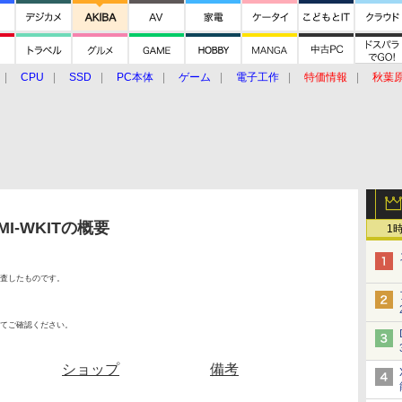
CPU
SSD
PC本体
ゲーム
電子工作
特価情報
秋葉
グルメ
イベント
価格動向
I-WKITの概要
1
査したものです。
てご確認ください。
ショップ
備考