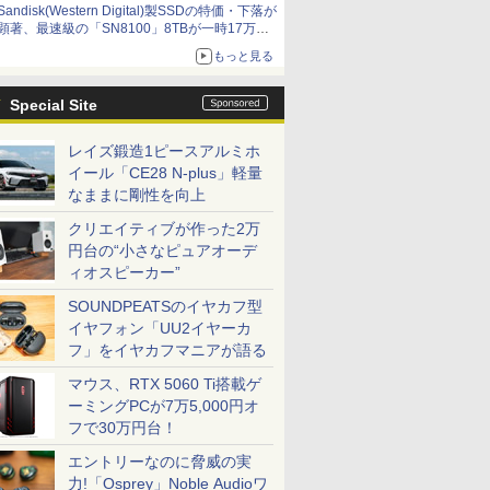
Sandisk(Western Digital)製SSDの特価・下落が
顕著、最速級の「SN8100」8TBが一時17万円
割れ [8月前半のSSD価格]
もっと見る
Special Site
レイズ鍛造1ピースアルミホ
イール「CE28 N-plus」軽量
なままに剛性を向上
クリエイティブが作った2万
円台の“小さなピュアオーデ
ィオスピーカー”
SOUNDPEATSのイヤカフ型
イヤフォン「UU2イヤーカ
フ」をイヤカフマニアが語る
マウス、RTX 5060 Ti搭載ゲ
ーミングPCが7万5,000円オ
フで30万円台！
エントリーなのに脅威の実
力!「Osprey」Noble Audioワ