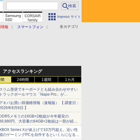
Impress サイト
全カテゴリ
原情報
スマートフォン
アクセスランキング
時間
24時間
1週間
1カ月
スリム形状でキーボードとも組み合わせやすい
トラックボールマウス「Nape Pro」が
Keychronから
アキバお買い得価格情報（速報版） 【 調査日：
2026年8月6日 】
DDR5メモリの16GB×2枚組が今年最安の
39,980円、大容量の64GB×2枚組は一部が続騰
[8月前半のメモリ価格]
XBOX Series Xが値上げで10万円超え。近い性
能のゲーミングPCを自作するといくらになる？
【石田賀津男の『酒の肴にPCゲーム』】