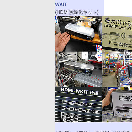
WKIT
(HDMI無線化キット)