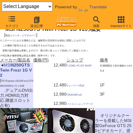
Powered by
Translate
2010年7月10日号
カテゴリ
過去記事
検索
Impressサイト
MSI N250GTS Twin Frozr 1G V2の概要
[
]
製品ジャンル：
ビデオカード
※このページにおける価格などは、編集部が店頭表示を独自に調査したものです。
この価格で販売されることを保証するものではありません。
実際の販売価格は変動しますので、購入時に各ショップ店頭にてご確認ください。
※特記無き価格情報は税込み価格（税率=5％）です。
メーカー/製品名
価格(円)
ショップ
備考
|
●
MSI
N250GTS
12,480
T-ZONE. PC DIY SHOP
1F,期間限定で表示価格から6％
Twin Frozr 1G V
引き
2
(
PCI Express x16,GeForce GTS
12,480
1F
クレバリー1号店
250,GDDR3メモリ1GB
,デュアルDVI出
12,980
3F
力,HDMI出力対
TSUKUMO eX.
応,隣接スロット
12,980
パソコンショップ アーク
占有)
オリジナルクー
ラーを搭載したMSI
製GeForce GTS 25
0ビデオカード。搭