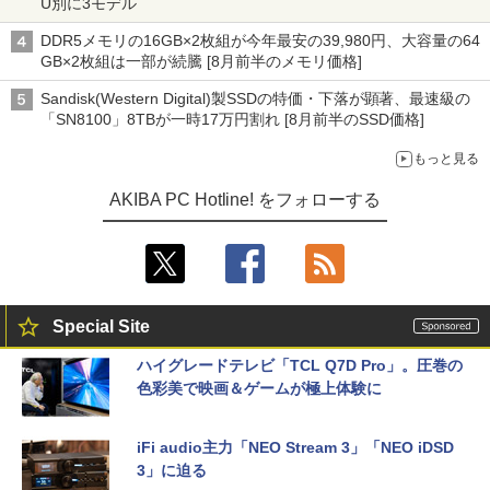
U別に3モデル
DDR5メモリの16GB×2枚組が今年最安の39,980円、大容量の64
GB×2枚組は一部が続騰 [8月前半のメモリ価格]
Sandisk(Western Digital)製SSDの特価・下落が顕著、最速級の
「SN8100」8TBが一時17万円割れ [8月前半のSSD価格]
もっと見る
AKIBA PC Hotline! をフォローする
Special Site
ハイグレードテレビ「TCL Q7D Pro」。圧巻の
色彩美で映画＆ゲームが極上体験に
iFi audio主力「NEO Stream 3」「NEO iDSD
3」に迫る