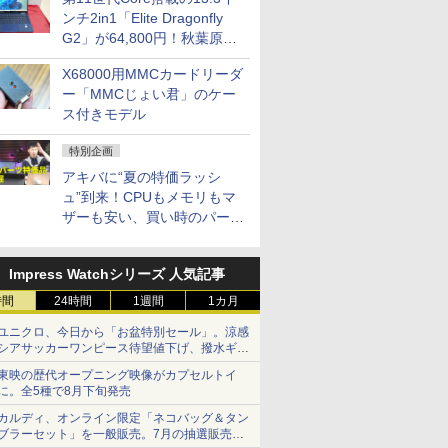
ンチ2in1「Elite Dragonfly
G2」が64,800円！秋葉原で
中古PCセール
X68000用MMCカードリーダ
ー「MMCじょい君」のケー
ス付きモデル
特別企画
アキバに“夏の特価ラッシ
ュ”到来！CPUもメモリもマ
ザーも安い、買い時のパーツ
は？【8月7日(金)22時配信】
Impress Watchシリーズ 人気記事
時間
24時間
1週間
1カ月
ユニクロ、今日から「お盆特別セール」。涼感
シアサッカーワンピース待望値下げ、撥水ギア
ショーツは1990円に
東映の歴代オープニング映像がカプセルトイ
に。全5種で8月下旬発売
カルディ、オンライン限定「ネコバッグ＆タン
ブラーセット」を一般販売。7月の抽選販売の