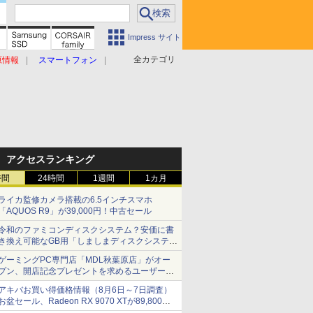
Impress サイト
全カテゴリ
原情報
スマートフォン
アクセスランキング
時間
24時間
1週間
1カ月
ライカ監修カメラ搭載の6.5インチスマホ
「AQUOS R9」が39,000円！中古セール
令和のファミコンディスクシステム？安価に書
き換え可能なGB用「しましまディスクシステ
ム」
ゲーミングPC専門店「MDL秋葉原店」がオー
プン、開店記念プレゼントを求めるユーザーが
押し寄せ長蛇の列に
アキバお買い得価格情報（8月6日～7日調査）
お盆セール、Radeon RX 9070 XTが89,800
円、水平周波数24.8kHz対応の17型モニターが