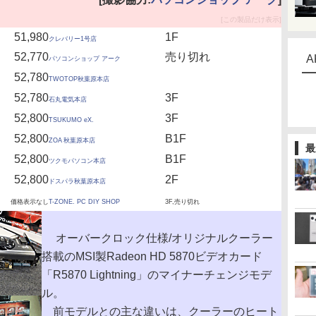
[この製品だけ表示]
51,980
1F
クレバリー1号店
52,770
売り切れ
A
パソコンショップ アーク
52,780
TWOTOP秋葉原本店
52,780
3F
石丸電気本店
52,800
3F
TSUKUMO eX.
52,800
B1F
ZOA 秋葉原本店
最
52,800
B1F
ツクモパソコン本店
52,800
2F
ドスパラ秋葉原本店
価格表示なし
T-ZONE. PC DIY SHOP
3F,売り切れ
オーバークロック仕様/オリジナルクーラー
搭載のMSI製Radeon HD 5870ビデオカード
「R5870 Lightning」のマイナーチェンジモデ
ル。
前モデルとの主な違いは、クーラーのヒート