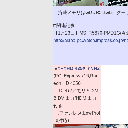
搭載メモリはGDDR5 1GB、ク
□関連記事
【1月23日】MSI R5670-PMD1G
http://akiba-pc.watch.impress.co.jp
|
●
XFX
HD-435X-YNH2
(PCI Express x16,Rad
eon HD 4350
,DDR2メモリ 512M
B,DVI出力/HDMI出力
付き
,ファンレス,LowProf
ile対応)