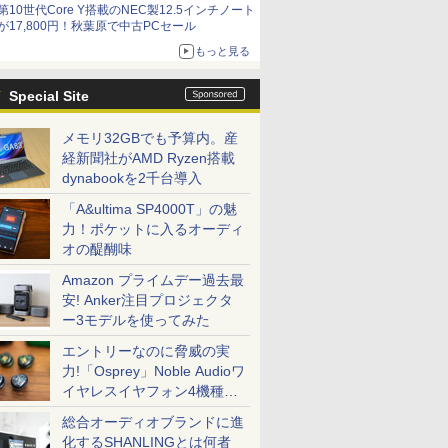
第10世代Core Y搭載のNEC製12.5インチノート
9,801円、暑さ指数連動セール ほか
が17,800円！秋葉原で中古PCセール
もっと見る
Special Site
メモリ32GBでも予算内。産
経新聞社がAMD Ryzen搭載
dynabookを2千台導入
「A&ultima SP4000T」の魅
力！ポケットに入るオーディ
オの醍醐味
Amazon プライムデー過去最
安! Anker注目プロジェクタ
ー3モデルを使ってみた
エントリーなのに脅威の実
力!「Osprey」Noble Audioワ
イヤレスイヤフォン4機種を
一気に聴く
総合オーディオブランドに進
化するSHANLINGとは何者