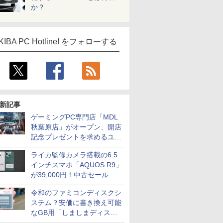
か？
KIBA PC Hotline! をフォローする
新記事
ゲーミングPC専門店「MDL
秋葉原店」がオープン、開店
記念プレゼントを求めるユー
ザーが押し寄せ長蛇の列に
ライカ監修カメラ搭載の6.5
インチスマホ「AQUOS R9」
が39,000円！中古セール
令和のファミコンディスクシ
ステム？安価に書き換え可能
なGB用「しましまディスク
システム」