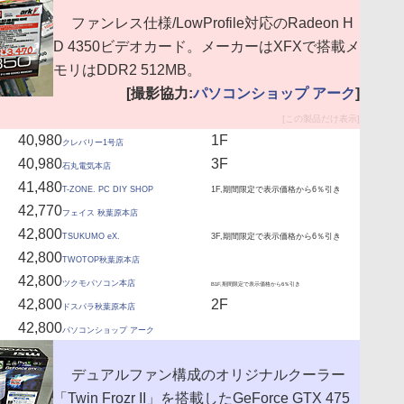
ファンレス仕様/LowProfile対応のRadeon H
D 4350ビデオカード。メーカーはXFXで搭載メ
モリはDDR2 512MB。
[撮影協力:
パソコンショップ アーク
]
[この製品だけ表示]
40,980
1F
クレバリー1号店
40,980
3F
石丸電気本店
41,480
T-ZONE. PC DIY SHOP
1F,期間限定で表示価格から6％引き
42,770
フェイス 秋葉原本店
42,800
TSUKUMO eX.
3F,期間限定で表示価格から6％引き
42,800
TWOTOP秋葉原本店
42,800
ツクモパソコン本店
B1F,期間限定で表示価格から6％引き
42,800
2F
ドスパラ秋葉原本店
42,800
パソコンショップ アーク
デュアルファン構成のオリジナルクーラー
「Twin Frozr II」を搭載したGeForce GTX 475