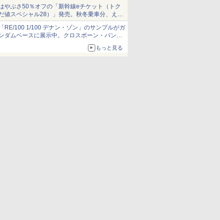
当選無効分
はやぶさ50％オフの「新幹線eチケット（トク
だ値スペシャル28）」発売。秋冬乗車分、えき
ねっと限定
「RE/100 1/100 デナン・ゾン」のサンプルがガ
ンダムベースに展示中。クロスボーン・バンガ
ードの制式量産機が間もなく発送【ガンダムベ
もっと見る
ース撮り下ろし】