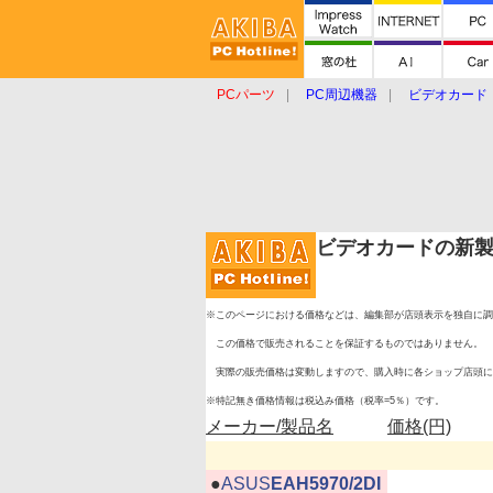
PCパーツ
PC周辺機器
ビデオカード
タブレット
おもしろグッズ
ショップ
ビデオカードの新
※このページにおける価格などは、編集部が店頭表示を独自に調
この価格で販売されることを保証するものではありません。
実際の販売価格は変動しますので、購入時に各ショップ店頭に
※特記無き価格情報は税込み価格（税率=5％）です。
メーカー/製品名
価格(円)
|
●
ASUS
EAH5970/2DI