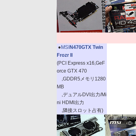
|
●
MSI
N470GTX Twin
Frozr II
(PCI Express x16,GeF
orce GTX 470
,GDDR5メモリ1280
MB
,デュアルDVI出力/Mi
ni HDMI出力
,隣接スロット占有)