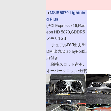
|
●
MSI
R5870 Lightnin
g Plus
(PCI Express x16,Rad
eon HD 5870,GDDR5
メモリ1GB
,デュアルDVI出力/H
DMI出力/DisplayPort出
力付き
,隣接スロット占有,
オーバークロック仕様)