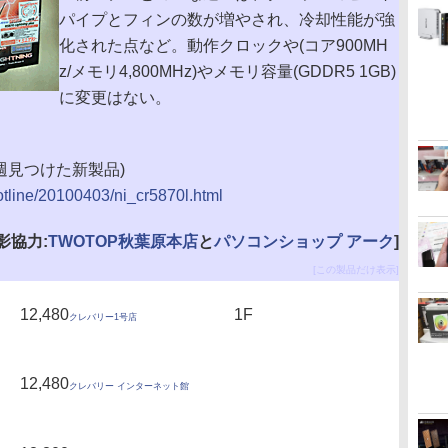
パイプとフィンの数が増やされ、冷却性能が強
化された点など。動作クロックや(コア900MH
z/メモリ4,800MHz)やメモリ容量(GDDR5 1GB)
に変更はない。
g(今週見つけた新製品)
hotline/20100403/ni_cr5870l.html
影協力:
TWOTOP秋葉原本店
と
パソコンショップ アーク
]
[この製品だけ表示]
12,480
1F
クレバリー1号店
12,480
クレバリー インターネット館