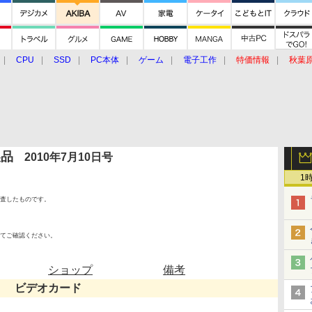
CPU
SSD
PC本体
ゲーム
電子工作
特価情報
秋葉
グルメ
イベント
価格動向
製品
2010年7月10日号
1
査したものです。
てご確認ください。
ショップ
備考
ビデオカード