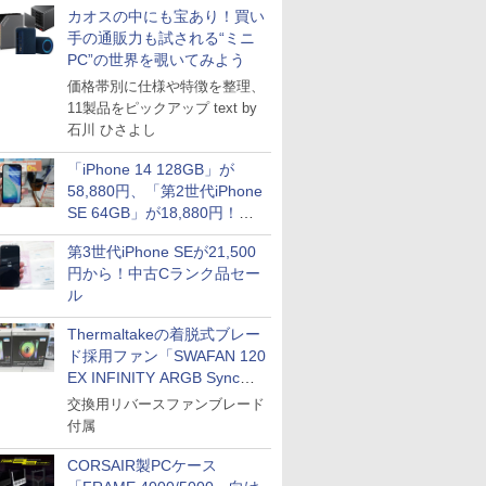
カオスの中にも宝あり！買い
手の通販力も試される“ミニ
PC”の世界を覗いてみよう
価格帯別に仕様や特徴を整理、
11製品をピックアップ text by
石川 ひさよし
「iPhone 14 128GB」が
58,880円、「第2世代iPhone
SE 64GB」が18,880円！中
古Bランク品セール
第3世代iPhone SEが21,500
円から！中古Cランク品セー
ル
Thermaltakeの着脱式ブレー
ド採用ファン「SWAFAN 120
EX INFINITY ARGB Sync」
に単品パッケージ
交換用リバースファンブレード
付属
CORSAIR製PCケース