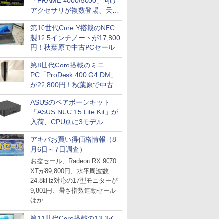
「FRAME 4000/5000」向け
アクセサリが複数登場、天然
木製パネルや背面コネクタ対
第10世代Core Y搭載のNEC
応トレイなど
製12.5インチノートが17,800
円！秋葉原で中古PCセール
第8世代Core搭載のミニ
PC「ProDesk 400 G4 DM」
が22,800円！秋葉原で中古
PCセール
ASUSのベアボーンキット
「ASUS NUC 15 Lite Kit」が
入荷、CPU別に3モデル
アキバお買い得価格情報（8
月6日～7日調査）
お盆セール、Radeon RX 9070
XTが89,800円、水平周波数
24.8kHz対応の17型モニターが
9,801円、暑さ指数連動セール
ほか
第11世代Core搭載の13.3イ