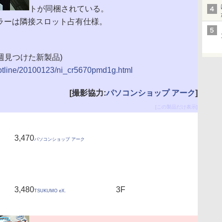
トが同梱されている。
ーラーは隣接スロット占有仕様。
(今週見つけた新製品)
/hotline/20100123/ni_cr5670pmd1g.html
[撮影協力:
パソコンショップ アーク
]
[この製品だけ表示]
3,470
パソコンショップ アーク
3,480
3F
TSUKUMO eX.