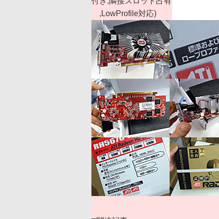
付き,隣接スロット占有
,LowProfile対応)