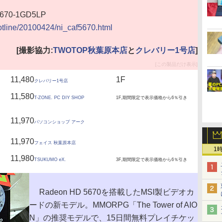
670-1GD5LP
hotline/20100424/ni_caf5670.html
[撮影協力:
TWOTOP秋葉原本店
と
クレバリー1号店
]
[この製品だけ表示]
11,480
1F
クレバリー1号店
11,580
T-ZONE. PC DIY SHOP
1F,期間限定で表示価格から6％引き
11,970
パソコンショップ アーク
11,970
フェイス 秋葉原本店
1
11,980
TSUKUMO eX.
3F,期間限定で表示価格から6％引き
Radeon HD 5670を搭載したMSI製ビデオカ
ードの新モデル。MMORPG「The Tower of AIO
N」の推奨モデルで、15日間無料プレイチケッ