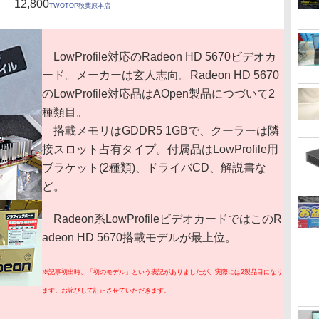
12,800
TWOTOP秋葉原本店
LowProfile対応のRadeon HD 5670ビデオカ
ード。メーカーは玄人志向。Radeon HD 5670
のLowProfile対応品はAOpen製品につづいて2
種類目。
搭載メモリはGDDR5 1GBで、クーラーは隣
接スロット占有タイプ。付属品はLowProfile用
ブラケット(2種類)、ドライバCD、解説書な
ど。
Radeon系LowProfileビデオカードではこのR
adeon HD 5670搭載モデルが最上位。
※記事初出時、「初のモデル」という表記がありましたが、実際には2製品目になり
ます。お詫びして訂正させていただきます。