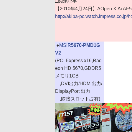
□関連記事
【2010年4月24日】AOpen XIAi AF5
http://akiba-pc.watch.impress.co.jp/
|
●
MSI
R5670-PMD1G
V2
(PCI Express x16,Rad
eon HD 5670,GDDR5
メモリ1GB
,DVI出力/HDMI出力/
DisplayPort 出力
,隣接スロット占有)