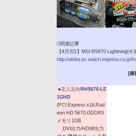
□関連記事
【4月3日】MSI R5870 Lightnin
http://akiba-pc.watch.impress.co.jp/
[撮
|
●
玄人志向
RH5670-LE
1GHD
(PCI Express x16,Rad
eon HD 5670,GDDR5
メモリ1GB
,DVI出力/HDMI出力