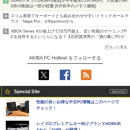
DDR5メモリの16GB×2枚組が今年最安の39,980円、大容量の64
GB×2枚組は一部が続騰 [8月前半のメモリ価格]
スリム形状でキーボードとも組み合わせやすいトラックボールマ
ウス「Nape Pro」がKeychronから
XBOX Series Xが値上げで10万円超え。近い性能のゲーミングP
Cを自作するといくらになる？【石田賀津男の『酒の肴にPCゲ
ーム』】
もっと見る
AKIBA PC Hotline! をフォローする
Special Site
性能の良いお得な中古PC情報はこのページで
チェック！
レイズのプレミアムカー向けブランドHOMUR
Aから「2×9R」が登場！