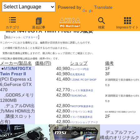
Powered by
Translate
2010年7月10日号
カテゴリ
過去記事
検索
Impressサイト
MSI N470GTX Twin Frozr IIの概要
[
]
製品ジャンル：
ビデオカード
※このページにおける価格などは、編集部が店頭表示を独自に調査したものです。
この価格で販売されることを保証するものではありません。
実際の販売価格は変動しますので、購入時に各ショップ店頭にてご確認ください。
※特記無き価格情報は税込み価格（税率=5％）です。
メーカー/製品名
価格(円)
ショップ
備考
|
●
MSI
N470GTX
40,980
1F
クレバリー1号店
Twin Frozr II
40,980
3F
石丸電気本店
(PCI Express x1
41,480
T-ZONE. PC DIY SHOP
1F,期間限定で表示価格から6％
6,GeForce GTX
引き
470
42,770
フェイス 秋葉原本店
,GDDR5メモリ
42,800
TSUKUMO eX.
3F,期間限定で表示価格から6％
1280MB
引き
,デュアルDVI出
42,800
TWOTOP秋葉原本店
力/Mini HDMI出力
42,800
ツクモパソコン本店
B1F,期間限定で表示価格から6％引き
,隣接スロット
42,800
2F
ドスパラ秋葉原本店
占有)
42,800
パソコンショップ アーク
デュアルファン
構成のオリジナルク