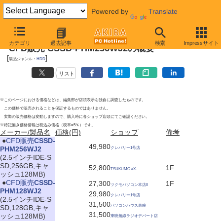
Powered by
Translate
2010年7月24日号
カテゴリ
過去記事
検索
Impressサイト
CFD販売 CSSD-PHM256WJ2の概要
[
]
製品ジャンル：
HDD
リスト
※このページにおける価格などは、編集部が店頭表示を独自に調査したものです。
この価格で販売されることを保証するものではありません。
実際の販売価格は変動しますので、購入時に各ショップ店頭にてご確認ください。
※特記無き価格情報は税込み価格（税率=5％）です。
メーカー/製品名
価格(円)
ショップ
備考
|
●
CFD販売
CSSD-
49,980
PHM256WJ2
クレバリー1号店
(2.5インチIDE-S
SD,256GB,キャ
52,800
1F
TSUKUMO eX.
ッシュ128MB)
|
●
CFD販売
CSSD-
27,300
1F
ツクモパソコン本店II
PHM128WJ2
29,980
クレバリー1号店
(2.5インチIDE-S
31,500
パソコンハウス東映
SD,128GB,キャ
31,500
ッシュ128MB)
東映無線ラジオデパート店