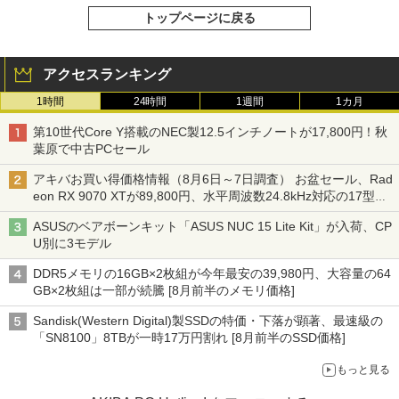
トップページに戻る
アクセスランキング
1時間
24時間
1週間
1カ月
第10世代Core Y搭載のNEC製12.5インチノートが17,800円！秋
葉原で中古PCセール
アキバお買い得価格情報（8月6日～7日調査） お盆セール、Rad
eon RX 9070 XTが89,800円、水平周波数24.8kHz対応の17型モ
ニターが9,801円、暑さ指数連動セール ほか
ASUSのベアボーンキット「ASUS NUC 15 Lite Kit」が入荷、CP
U別に3モデル
DDR5メモリの16GB×2枚組が今年最安の39,980円、大容量の64
GB×2枚組は一部が続騰 [8月前半のメモリ価格]
Sandisk(Western Digital)製SSDの特価・下落が顕著、最速級の
「SN8100」8TBが一時17万円割れ [8月前半のSSD価格]
もっと見る