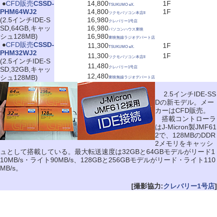
|
●
CFD販売
CSSD-
14,800
1F
TSUKUMO eX.
PHM64WJ2
14,800
1F
ツクモパソコン本店II
(2.5インチIDE-S
16,980
クレバリー1号店
SD,64GB,キャッ
16,980
パソコンハウス東映
シュ128MB)
16,980
東映無線ラジオデパート店
|
●
CFD販売
CSSD-
11,300
1F
TSUKUMO eX.
PHM32WJ2
11,300
1F
ツクモパソコン本店II
(2.5インチIDE-S
11,480
クレバリー1号店
SD,32GB,キャッ
12,480
シュ128MB)
東映無線ラジオデパート店
2.5インチIDE-SS
Dの新モデル。メー
カーはCFD販売。
搭載コントローラ
はJ-Micron製JMF61
2で、128MBのDDR
2メモリをキャッシ
ュとして搭載している。最大転送速度は32GBと64GBモデルがリード1
10MB/s・ライト90MB/s、128GBと256GBモデルがリード・ライト110
MB/s。
[撮影協力:
クレバリー1号店
]