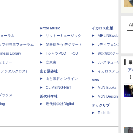
A
Rittor Music
イカロス出版
dフォーラム
リットーミュージック
AIRLINEweb
ップ担当者フォーラム
楽器探そう!デジマート
Jディフェンスニュー
iness Library
TシャツPOD T-OD
通訳翻訳ジャーナル
最
セミナー
立東舎
JレスキューWeb
ア
 X（デジタルクロス）
山と溪谷社
イカロスアカデミー
【
山と溪谷オンライン
MdN
CLIMBING-NET
MdN Books
ブックス
近代科学社
MdN Design Interacti
ing
近代科学社Digital
テックリブ
TechLib