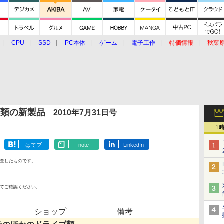
CPU
SSD
PC本体
ゲーム
電子工作
特価情報
秋葉
グルメ
イベント
価格動向
ブ類の新製品
2010年7月31日号
1
はてブ
note
LinkedIn
査したものです。
てご確認ください。
ショップ
備考