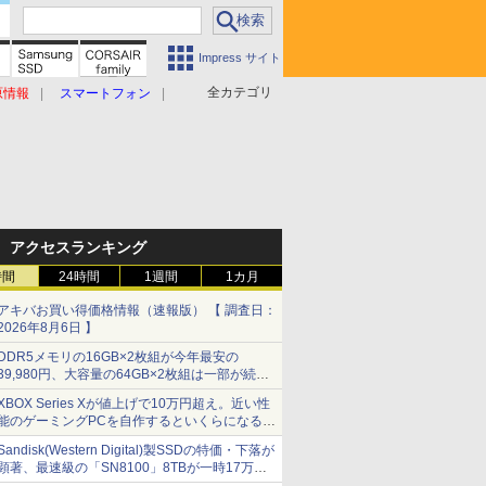
Impress サイト
全カテゴリ
原情報
スマートフォン
アクセスランキング
時間
24時間
1週間
1カ月
アキバお買い得価格情報（速報版） 【 調査日：
2026年8月6日 】
DDR5メモリの16GB×2枚組が今年最安の
39,980円、大容量の64GB×2枚組は一部が続騰
[8月前半のメモリ価格]
XBOX Series Xが値上げで10万円超え。近い性
能のゲーミングPCを自作するといくらになる？
【石田賀津男の『酒の肴にPCゲーム』】
Sandisk(Western Digital)製SSDの特価・下落が
顕著、最速級の「SN8100」8TBが一時17万円
割れ [8月前半のSSD価格]