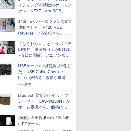
イティングが特徴のケースフ
ァン「NZXT Ultra RGB」が
発売、計8製品
140mmリバースファンを3つ
連結させた「F420 RGB
Reverse」がNZXTから、単
一フレーム採用
「しぐれうい」とコラボ！神
田明神「納涼祭り」が8月7日
～9日に開催、アニソン盆踊
りや屋台グルメなどもあり
USBケーブルの確認に特化し
た「USB Cable Checker
Lite」が登場、必要な機能を
凝縮しコンパクトに
7日発売
Bluetooth対応のカセットプ
レーヤー「CAS-W100N」が
オーム電機から、価格は
5,940円
石田賀津男の『酒の肴
連載
にPCゲーム』