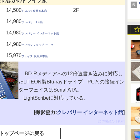
そのほかのドライブ類
14,500
2F
ドスパラ秋葉原本店
14,980
クレバリー1号店
14,980
クレバリー インターネット館
14,980
パソコンショップ アーク
15,970
フェイス 秋葉原本店
BD-Rメディアへの12倍速書き込みに対応し
たLITEON製Blu-rayドライブ。PCとの接続イン
ターフェイスはSerial ATA。
LightScribeに対応している。
[撮影協力:
クレバリー インターネット館
]
[この製品だけ表示]
トップページに戻る