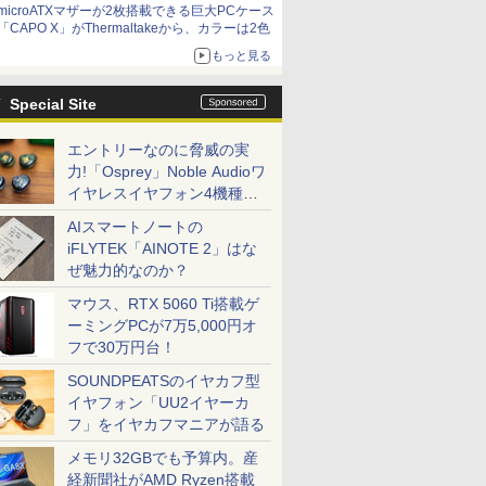
microATXマザーが2枚搭載できる巨大PCケース
「CAPO X」がThermaltakeから、カラーは2色
もっと見る
Special Site
エントリーなのに脅威の実
力!「Osprey」Noble Audioワ
イヤレスイヤフォン4機種を
一気に聴く
AIスマートノートの
iFLYTEK「AINOTE 2」はな
ぜ魅力的なのか？
マウス、RTX 5060 Ti搭載ゲ
ーミングPCが7万5,000円オ
フで30万円台！
SOUNDPEATSのイヤカフ型
イヤフォン「UU2イヤーカ
フ」をイヤカフマニアが語る
メモリ32GBでも予算内。産
経新聞社がAMD Ryzen搭載