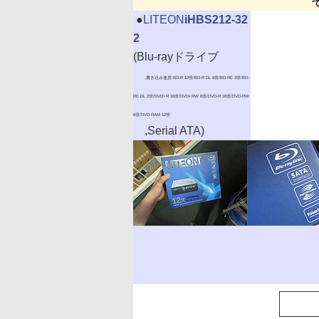
|
●
LITEON
iHBS212-32
2
(Blu-rayドライブ
,書き込み速度:BD-R 12倍/BD-R DL 8倍/BD-RE 2倍/BD-
RE DL 2倍/DVD+R 16倍/DVD+RW 8倍/DVD-R 16倍/DVD-RW
6倍/DVD-RAM 12倍
,Serial ATA)