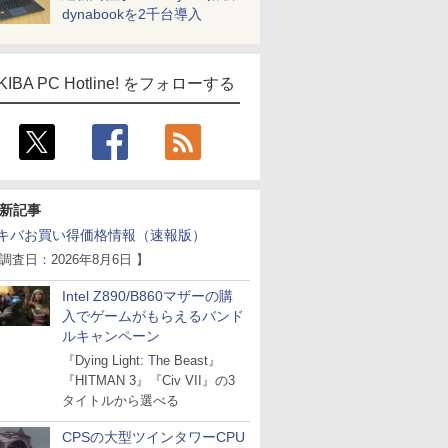
dynabookを2千台導入
KIBA PC Hotline! をフォローする
ICE
天海社
ス
Comic curea
impress QuickBooks
新記事
PUBFUN
キバお買い得価格情報（速報版）
パブファンセルフ
 調査日：2026年8月6日 】
IPGネットワーク
TシャツPOD pTa.shop
Intel Z890/B860マザーの購
入でゲームがもらえるバンド
カスタム写真集POD fabli
ve
ルキャンペーン
Impress Group Publication Informa
『Dying Light: The Beast』
tion
『HITMAN 3』『Civ VII』の3
タイトルから選べる
CPSの大型ツインタワーCPU