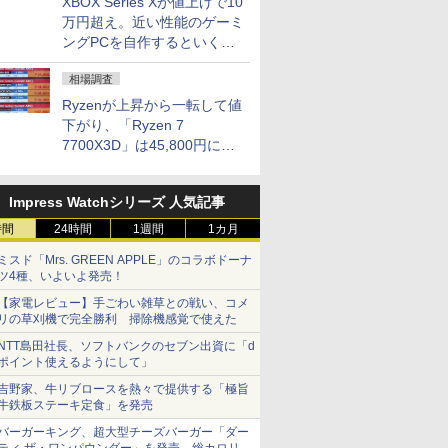
XBOX Series Xが値上げで10
万円超え。近い性能のゲーミ
ングPCを自作するといくら
になる？
相場調査
Ryzenが上昇から一転して値
下がり、「Ryzen 7
7700X3D」は45,800円に急
落し「Ryzen 7 7800X3D」
との価格逆転解消 [8月前半の
Impress Watchシリーズ 人気記事
CPU価格]
時間
24時間
1週間
1カ月
ミスド「Mrs. GREEN APPLE」のコラボドーナ
ツ4種、いよいよ発売！
【家電レビュー】手ごわい雑草との戦い、コメ
リの草刈機で完全勝利 掃除機感覚で使えた
NTT島田社長、ソフトバンクのセブン出資に「d
ポイント使えるようにして」
吉野家、牛リブロースを熱々で提供する「極旨
牛鉄板ステーキ定食」を発売
バーガーキング、超大型チーズバーガー「ダー