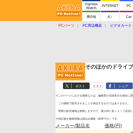
PCパーツ
PC周辺機器
ビデオカード
タブレット
おもしろグッズ
ショップ
そのほかのドライ
ポスト
リスト
シェア
※このページにおける価格などは、編集部が店頭表示を独自に調
この価格で販売されることを保証するものではありません。
実際の販売価格は変動しますので、購入時に各ショップ店頭に
※特記無き価格情報は税込み価格（税率=5％）です。
メーカー/製品名
価格(円)