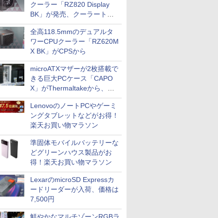
クーラー「RZ820 Display
BK」が発売、クーラートッ
プに5インチ液晶搭載
全高118.5mmのデュアルタ
ワーCPUクーラー「RZ620M
X BK」がCPSから
microATXマザーが2枚搭載で
きる巨大PCケース「CAPO
X」がThermaltakeから、カ
ラーは2色
LenovoのノートPCやゲーミ
ングタブレットなどがお得！
楽天お買い物マラソン
準固体モバイルバッテリーな
どグリーンハウス製品がお
得！楽天お買い物マラソン
LexarのmicroSD Expressカ
ードリーダーが入荷、価格は
7,500円
鮮やかなマルチゾーンRGBラ