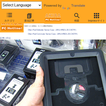
Powered by
Translate
AKIBA PC Hotline! 2010年8月7日号
カテゴリ
過去記事
検索
Impressサイト
iPadの耐衝撃ケースが発売、落下1mもOK？
今週見つけた新製品：モバイル機器/関連製品
Otter iPad Defender Series Case（APL2-IPAD1-20-C4OTR）
Otter iPad Commuter Series Case（APL4-IPAD1-20-C4OTR）
[記事に戻る]