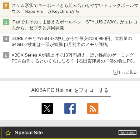
スリム形状でキーボードとも組み合わせやすいトラックボールマ
ウス「Nape Pro」がKeychronから
iPadでもそのまま使えるボールペン「STYLUS 2WAY」がエレコ
ムから、ゼブラと共同開発
DDR5メモリの16GB×2枚組が今年最安の39,980円、大容量の
64GB×2枚組は一部が続騰 [8月前半のメモリ価格]
XBOX Series Xが値上げで10万円超え。近い性能のゲーミング
PCを自作するといくらになる？【石田賀津男の『酒の肴にPCゲ
ーム』】
もっと見る
AKIBA PC Hotline! をフォローする
Special Site