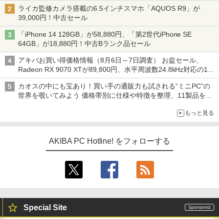
ライカ監修カメラ搭載の6.5インチスマホ「AQUOS R9」が
39,000円！中古セール
「iPhone 14 128GB」が58,880円、「第2世代iPhone SE
64GB」が18,880円！中古Bランク品セール
アキバお買い得価格情報（8月6日～7日調査） お盆セール、
Radeon RX 9070 XTが89,800円、水平周波数24.8kHz対応の17
型モニターが9,801円、暑さ指数連動セール ほか
カオスの中にも宝あり！買い手の通販力も試される“ミニPC”の
世界を覗いてみよう 価格帯別に仕様や特徴を整理、11製品をピ
ックアップ text by 石川 ひさよし
もっと見る
AKIBA PC Hotline! をフォローする
Special Site