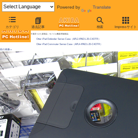
Powered by
Translate
AKIBA PC Hotline! 2010年8月7日号
カテゴリ
過去記事
検索
Impressサイト
iPadの耐衝撃ケースが発売、落下1mもOK？
今週見つけた新製品：モバイル機器/関連製品
Otter iPad Defender Series Case（APL2-IPAD1-20-C4OTR）
Otter iPad Commuter Series Case（APL4-IPAD1-20-C4OTR）
前の画像←