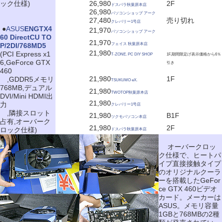
ック仕様)
26,980
2F
ドスパラ秋葉原本店
26,980
パソコンショップ アーク
27,480
売り切れ
クレバリー1号店
|
●
ASUS
ENGTX4
21,970
パソコンショップ アーク
60 DirectCU TO
21,970
P/2DI/768MD5
フェイス 秋葉原本店
21,980
(PCI Express x1
T-ZONE. PC DIY SHOP
1F,期間限定げ表示価格から6％
6,GeForce GTX
引き
460
21,980
1F
,GDDR5メモリ
TSUKUMO eX.
768MB,デュアル
21,980
TWOTOP秋葉原本店
DVI/Mini HDMI出
21,980
力
クレバリー1号店
,隣接スロット
21,980
B1F
ツクモパソコン本店
占有,オーバーク
21,980
2F
ロック仕様)
ドスパラ秋葉原本店
オーバークロッ
ク仕様で、ヒートパ
イプ直接接触タイプ
のオリジナルクーラ
ーを搭載したGeFor
ce GTX 460ビデオ
カード。メーカーは
ASUS。メモリ容量
1GBと768MBの2種