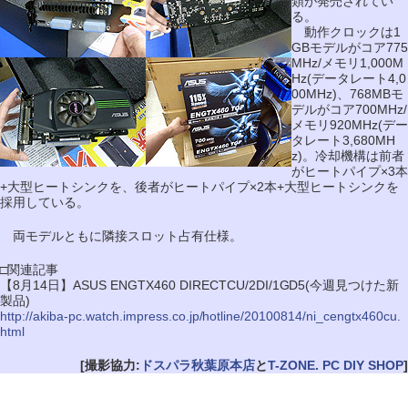
類が発売されてい
る。
動作クロックは1
GBモデルがコア775
MHz/メモリ1,000M
Hz(データレート4,0
00MHz)、768MBモ
デルがコア700MHz/
メモリ920MHz(デー
タレート3,680MH
z)。冷却機構は前者
がヒートパイプ×3本
+大型ヒートシンクを、後者がヒートパイプ×2本+大型ヒートシンクを
採用している。
両モデルともに隣接スロット占有仕様。
□関連記事
【8月14日】ASUS ENGTX460 DIRECTCU/2DI/1GD5(今週見つけた新
製品)
http://akiba-pc.watch.impress.co.jp/hotline/20100814/ni_cengtx460cu.
html
[撮影協力:
ドスパラ秋葉原本店
と
T-ZONE. PC DIY SHOP
]