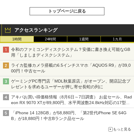
トップページに戻る
アクセスランキング
1時間
24時間
1週間
1カ月
令和のファミコンディスクシステム？安価に書き換え可能なGB
用「しましまディスクシステム」
ライカ監修カメラ搭載の6.5インチスマホ「AQUOS R9」が39,0
00円！中古セール
ゲーミングPC専門店「MDL秋葉原店」がオープン、開店記念プ
レゼントを求めるユーザーが押し寄せ長蛇の列に
アキバお買い得価格情報（8月6日～7日調査） お盆セール、Rad
eon RX 9070 XTが89,800円、水平周波数24.8kHz対応の17型モ
ニターが9,801円、暑さ指数連動セール ほか
「iPhone 14 128GB」が58,880円、「第2世代iPhone SE 64G
B」が18,880円！中古Bランク品セール
もっと見る