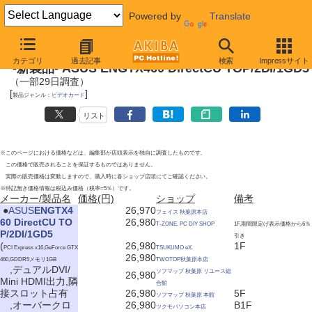
Powered by
Translate
2010年8月28日号
カテゴリ
過去記事
検索
Impressサイト
-新製品- ASUS ENGTX460 DirectCU TOP/2DI/1GD5
（一部29日調査）
[
]
製品ジャンル：
ビデオカード
リスト
※このページにおける価格などは、編集部が店頭表示を独自に調査したものです。
この価格で販売されることを保証するものではありません。
実際の販売価格は変動しますので、購入時に各ショップ店頭にてご確認ください。
※特記無き価格情報は税込み価格（税率=5％）です。
メーカー/製品名
価格(円)
ショップ
備考
|
●
ASUS
ENGTX4
26,970
フェイス 秋葉原本店
60 DirectCU TO
26,980
T-ZONE. PC DIY SHOP
1F,期間限定げ表示価格から6％
P/2DI/1GD5
引き
(
26,980
1F
PCI Express x16,GeForce GTX
TSUKUMO eX.
26,980
460,GDDR5メモリ1GB
TWOTOP秋葉原本店
,デュアルDVI/
ソフマップ 秋葉原 リユース総
26,980
Mini HDMI出力,隣
合館
接スロット占有
26,980
5F
ソフマップ 秋葉原 本館
,オーバークロ
26,980
B1F
ツクモパソコン本店