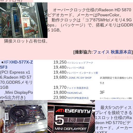
オーバークロック仕様のRadeon HD 5870
ビデオカード。メーカーはPowerColor。
動作クロックは「コア875MHz/メモリ4.9G
bps」（パッケージ）で、搭載メモリはGDDR
5 1GB。
隣接スロット占有仕様。
[撮影協力:
フェイス 秋葉原本店
]
[この製品だけ表示]
|
●
XFX
HD-577X-Z
19,250
パソコンショップ アーク
5F3
19,480
クレバリー1号店
(PCI Express x1
19,480
クレバリー インターネット館
6,Radeon HD 57
19,680
T-ZONE. PC DIY SHOP
1F,期間限定で表示価格から6％
70,GDDR5メモリ
引き
1GB
19,770
フェイス 秋葉原本店
,Mini DisplayPo
19,800
3F
TSUKUMO eX.
rt×5出力付き)
23,980
TWOTOP秋葉原本店
ケーブルセット(
Mini DP
)とのセット価格
最大5つのディス
プレイを接続できる
1スロット仕様のRa
deon HD 5770ビデ
オカード。メーカー
はXFX。