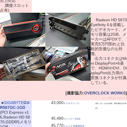
出力対応
,隣接スロット
占有)
Radeon HD 5870
Eyefinity 6を搭載し
たビデオカード。メ
モリ容量は2GB。メ
ーカーはAFOXで、
実売5万円割れと比
較的安価なのも特
徴。
出力コネクタはMi
ni DisplayPort×6基
で、HDMIやDVI、Di
splayPort出力用の
変換コネクタが付属
している。
[撮影協力:
OVERCLOCK WORKS
]
[この製品だけ表示]
|
●
GIGABYTE
GV-
43,000
オリオスペック
28日（日）のみの特価。通常価格は43,80
R587OC-1GD
0円
(PCI Express x1
6,Radeon HD 58
45,480
クレバリー1号店
70,GDDR5メモリ
45,770
1GB
フェイス 秋葉原本店