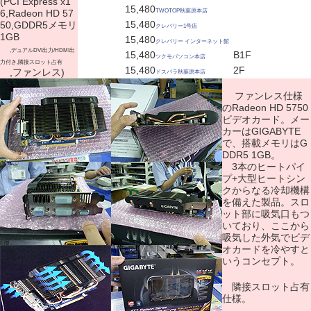
(PCI Express x1
15,480
6,Radeon HD 57
TWOTOP秋葉原本店
15,480
50,GDDR5メモリ
クレバリー1号店
1GB
15,480
クレバリー インターネット館
,デュアルDVI出力/HDMI出
15,480
B1F
ツクモパソコン本店
力付き,隣接スロット占有
15,480
2F
,ファンレス)
ドスパラ秋葉原本店
ファンレス仕様
のRadeon HD 5750
ビデオカード。メー
カーはGIGABYTE
で、搭載メモリはG
DDR5 1GB。
3本のヒートパイ
プ+大型ヒートシン
クからなる冷却機構
を備えた製品。スロ
ット部に吸気口もつ
いており、ここから
吸気した外気でビデ
オカードを冷やすと
いうコンセプト。
隣接スロット占有
仕様。