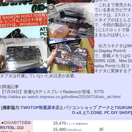
これまで発売され
ている多出力ビデオ
カードは、2スロッ
トタイプがほとんど
で、今回の製品のよ
うに1スロットで収
まるものは珍しい。
出力コネクタはMi
ni Display Port×5
で、搭載メモリはG
DDR5 1GB。Mini Di
splay Portから別コ
ネクタに変換するア
ダプタは付属していないため注意が必要。
□関連記事
【7月24日】安価な5ディスプレイRadeonが登場、5770
http://akiba-pc.watch.impress.co.jp/hotline/20100724/etc_ati.html
[撮影協力:
TWOTOP秋葉原本店
と
パソコンショップ アーク
と
TSUKUM
O eX.
と
T-ZONE. PC DIY SHOP
]
[この製品だけ表示]
|
●
GIGABYTE
GV-
15,470
フェイス 秋葉原本店
R575SL-1GI
15,480
3F
TSUKUMO eX.