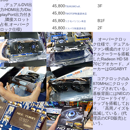
,デュアルDVI出
45,800
3F
TSUKUMO eX.
力/HDMI出力/Dis
45,800
playPort出力付き
TWOTOP秋葉原本店
,隣接スロット
45,800
B1F
ツクモパソコン本店
占有,オーバーク
45,800
2F
ロック仕様)
ドスパラ秋葉原本店
オーバークロッ
ク仕様で、デュアル
ファン構成のオリジ
ナルクーラーを搭載
したRadeon HD 58
70ビデオカード。メ
ーカーはGIGABYT
E。
コアクロックのみ
870MHzにクロック
アップされている。
基板背面にはNECの
「プロードライザ」
チップを搭載してお
り、「高周ノイズを
低減している」(代
理店のCFD販売)と
いう。