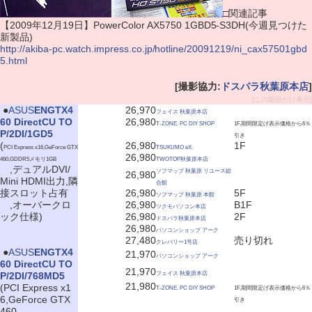
□関連記事
【2009年12月19日】PowerColor AX5750 1GBD5-S3DH(今週見つけた
新製品)
http://akiba-pc.watch.impress.co.jp/hotline/20091219/ni_cax57501gbd
5.html
[撮影協力:
ドスパラ秋葉原本店
]
[この製品だけ表示]
|
●
ASUS
ENGTX4
26,970
フェイス 秋葉原本店
60 DirectCU TO
26,980
T-ZONE. PC DIY SHOP
1F,期間限定げ表示価格から6％
P/2DI/1GD5
引き
(
26,980
1F
PCI Express x16,GeForce GTX
TSUKUMO eX.
26,980
460,GDDR5メモリ1GB
TWOTOP秋葉原本店
,デュアルDVI/
ソフマップ 秋葉原 リユース総
26,980
Mini HDMI出力,隣
合館
接スロット占有
26,980
5F
ソフマップ 秋葉原 本館
,オーバークロ
26,980
B1F
ツクモパソコン本店
ック仕様)
26,980
2F
ドスパラ秋葉原本店
26,980
パソコンショップ アーク
27,480
売り切れ
クレバリー1号店
|
●
ASUS
ENGTX4
21,970
パソコンショップ アーク
60 DirectCU TO
21,970
P/2DI/768MD5
フェイス 秋葉原本店
21,980
(PCI Express x1
T-ZONE. PC DIY SHOP
1F,期間限定げ表示価格から6％
6,GeForce GTX
引き
460