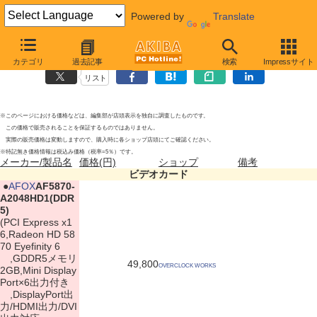
Powered by
Translate
ビデオカードの新製品
2010年8月28日号
（一部29日調査）
カテゴリ
過去記事
検索
Impressサイト
リスト
※このページにおける価格などは、編集部が店頭表示を独自に調査したものです。
この価格で販売されることを保証するものではありません。
実際の販売価格は変動しますので、購入時に各ショップ店頭にてご確認ください。
※特記無き価格情報は税込み価格（税率=5％）です。
メーカー/製品名
価格(円)
ショップ
備考
ビデオカード
|
●
AFOX
AF5870-
A2048HD1(DDR
5)
(PCI Express x1
6,Radeon HD 58
70 Eyefinity 6
,GDDR5メモリ
49,800
OVERCLOCK WORKS
2GB,Mini Display
Port×6出力付き
,DisplayPort出
力/HDMI出力/DVI