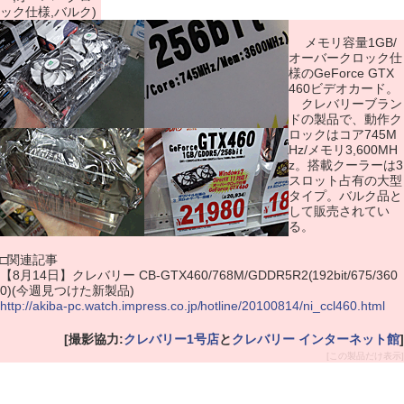
ック仕様,バルク)
メモリ容量1GB/
オーバークロック仕
様のGeForce GTX
460ビデオカード。
クレバリーブラン
ドの製品で、動作ク
ロックはコア745M
Hz/メモリ3,600MH
z。搭載クーラーは3
スロット占有の大型
タイプ。バルク品と
して販売されてい
る。
□関連記事
【8月14日】クレバリー CB-GTX460/768M/GDDR5R2(192bit/675/360
0)(今週見つけた新製品)
http://akiba-pc.watch.impress.co.jp/hotline/20100814/ni_ccl460.html
[撮影協力:
クレバリー1号店
と
クレバリー インターネット館
]
[この製品だけ表示]