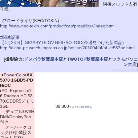
隣接スロット占有
仕様。
□プロードライザ(NEC/TOKIN)
http://www.nec-tokin.com/product/cap/proadlizer/index.html
□関連記事
【4月24日】GIGABYTE GV-R587SO-1GD(今週見つけた新製品)
http://akiba-pc.watch.impress.co.jp/hotline/20100424/ni_cr587oc.html
[撮影協力:
ドスパラ秋葉原本店
と
TWOTOP秋葉原本店
と
ツクモパソコ
ン本店
]
[この製品だけ表示]
|
●
PowerColor
AX
5870 1GBD5-PD
H/OC
(PCI Express x1
6,Radeon HD 58
70,GDDR5メモリ
1GB
39,800
フェイス 秋葉原本店
,デュアルDVI/H
DMI/DisplayPort
付き
,オーバークロ
ック仕様,隣接ス
ロット占有)