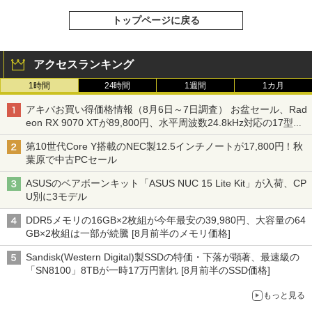
トップページに戻る
アクセスランキング
1時間
24時間
1週間
1カ月
アキバお買い得価格情報（8月6日～7日調査） お盆セール、Rad
eon RX 9070 XTが89,800円、水平周波数24.8kHz対応の17型モ
ニターが9,801円、暑さ指数連動セール ほか
第10世代Core Y搭載のNEC製12.5インチノートが17,800円！秋
葉原で中古PCセール
ASUSのベアボーンキット「ASUS NUC 15 Lite Kit」が入荷、CP
U別に3モデル
DDR5メモリの16GB×2枚組が今年最安の39,980円、大容量の64
GB×2枚組は一部が続騰 [8月前半のメモリ価格]
Sandisk(Western Digital)製SSDの特価・下落が顕著、最速級の
「SN8100」8TBが一時17万円割れ [8月前半のSSD価格]
もっと見る