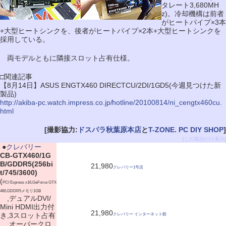
タレート3,680MH
z)。冷却機構は前者
がヒートパイプ×3本
+大型ヒートシンクを、後者がヒートパイプ×2本+大型ヒートシンクを
採用している。
両モデルともに隣接スロット占有仕様。
□関連記事
【8月14日】ASUS ENGTX460 DIRECTCU/2DI/1GD5(今週見つけた新
製品)
http://akiba-pc.watch.impress.co.jp/hotline/20100814/ni_cengtx460cu.
html
[撮影協力:
ドスパラ秋葉原本店
と
T-ZONE. PC DIY SHOP
]
[この製品だけ表示]
|
●
クレバリー
CB-GTX460/1G
B/GDDR5(256bi
21,980
クレバリー1号店
t/745/3600)
(
PCI Express x16,GeForce GTX
460,GDDR5メモリ1GB
,デュアルDVI/
Mini HDMI出力付
21,980
き,3スロット占有
クレバリー インターネット館
,オーバークロ