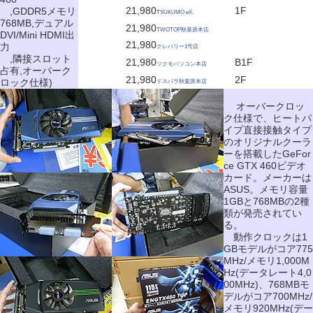
21,980
1F
,GDDR5メモリ
TSUKUMO eX.
768MB,デュアル
21,980
TWOTOP秋葉原本店
DVI/Mini HDMI出
21,980
力
クレバリー1号店
,隣接スロット
21,980
B1F
ツクモパソコン本店
占有,オーバーク
21,980
2F
ロック仕様)
ドスパラ秋葉原本店
オーバークロッ
ク仕様で、ヒートパ
イプ直接接触タイプ
のオリジナルクーラ
ーを搭載したGeFor
ce GTX 460ビデオ
カード。メーカーは
ASUS。メモリ容量
1GBと768MBの2種
類が発売されてい
る。
動作クロックは1
GBモデルがコア775
MHz/メモリ1,000M
Hz(データレート4,0
00MHz)、768MBモ
デルがコア700MHz/
メモリ920MHz(デー