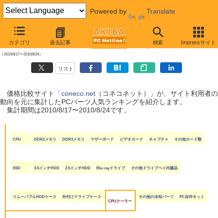
Powered by
Translate
【 2010年8月28日号 】
カテゴリ
過去記事
検索
Impressサイト
coneco.net人気ランキング（PCパーツ編）
（2010/8/17〜2010/8/24）
リスト
価格比較サイト「
coneco.net
（コネコネット）」が、サイト利用者の
動向を元に集計したPCパーツ人気ランキングを紹介します。
集計期間は2010/8/17〜2010/8/24です。
CPU
DDR2メモリ
DDR3メモリ
マザーボード
ビデオカード
キャプチャ
その他カード類
SSD
3.5インチHDD
2.5インチHDD
Blu-rayドライブ
その他ドライブベイ内蔵品
リムーバブルHDDケース
外付けドライブケース
その他の冷却パーツ
PC自作キット
CPUクーラー