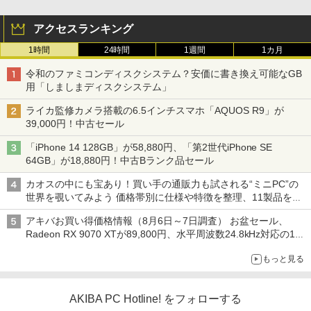
アクセスランキング
1時間
24時間
1週間
1カ月
令和のファミコンディスクシステム？安価に書き換え可能なGB
用「しましまディスクシステム」
ライカ監修カメラ搭載の6.5インチスマホ「AQUOS R9」が
39,000円！中古セール
「iPhone 14 128GB」が58,880円、「第2世代iPhone SE
64GB」が18,880円！中古Bランク品セール
カオスの中にも宝あり！買い手の通販力も試される“ミニPC”の
世界を覗いてみよう 価格帯別に仕様や特徴を整理、11製品をピ
ックアップ text by 石川 ひさよし
アキバお買い得価格情報（8月6日～7日調査） お盆セール、
Radeon RX 9070 XTが89,800円、水平周波数24.8kHz対応の17
型モニターが9,801円、暑さ指数連動セール ほか
もっと見る
AKIBA PC Hotline! をフォローする