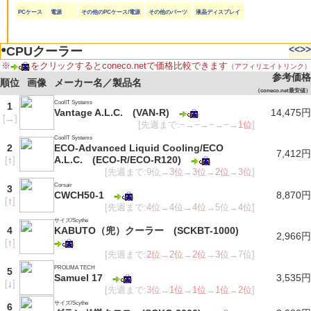
PCケース
電源
その他のPCケース/電源
その他のパーツ
液晶ディスプレイ
●
<<
>>
CPUクーラー
※
をクリックするとconeco.netで価格比較できます
（アフィリエイトリンク）
参考価格
順位
画像
メーカー名／製品名
（coneco.net最安値）
CoolIT Systems
1
Vantage A.L.C. (VAN-R)
14,475円
[
→
]
[先週まで:−→−→−→−→
1位
]
CoolIT Systems
2
ECO-Advanced Liquid Cooling/ECO
7,412円
A.L.C. (ECO-R/ECO-R120)
[
↑
]
[先週まで:9位→
3位
→
3位
→
2位
→
3位
]
Corsair
3
CWCH50-1
8,870円
[
↑
]
[先週まで:
4位
→
4位
→
4位
→5位→
4位
]
サイズ/Scythe
4
KABUTO（兜）クーラー (SCKBT-1000)
2,966円
[
↑
]
[先週まで:
2位
→
2位
→
2位
→
3位
→7位]
PROLIMA TECH
5
Samuel 17
3,535円
[
↓
]
[先週まで:
3位
→
1位
→
1位
→
1位
→
2位
]
サイズ/Scythe
6