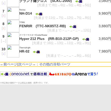
グランド鎌クロス (SCKC-2000)
3,080円
[
↓
]
[先週まで:8位→6位→5位→
4位
→5位]
Noctua
7
NH-D14
9,980円
[
↑
]
[先週まで:11位→7位→12位→7位→8位]
TITAN
8
FENRIR (TTC-NK85TZ-RB)
3,880円
[
↑
]
[先週まで:−→−→−→−→12位]
クーラーマスター/CoolerMaster
9
Hyper 212 Plus (RR-B10-212P-GP)
3,850円
[
→
]
[先週まで:16位→13位→11位→9位→9位]
Thermalright
10
HR-02
7,980円
[
↓
]
[先週まで:−→−→−→8位→6位]
←前ページ
|
次ページ→：その他の冷却パーツ
※特記無き価格データは税込み価格（税率=5％）です。